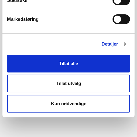
Statistikk
Håkon Berg Sundet, fagleiar
hbsu@nve.no
Markedsføring
22 95 98 55
Detaljer
Konsesjonssak: Nye Tussa kraftverk
Tillat alle
Tillat utvalg
Kun nødvendige