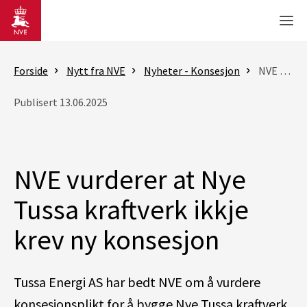
Gå til hovedinnhold
Men
Forside
Nytt fra NVE
Nyheter - Konsesjon
NVE vurderer at Nye Tussa kraftverk ikkje krev ny konsesjon
Publisert 13.06.2025
NVE vurderer at Nye
Tussa kraftverk ikkje
krev ny konsesjon
Tussa Energi AS har bedt NVE om å vurdere
konsesjonsplikt for å bygge Nye Tussa kraftverk.