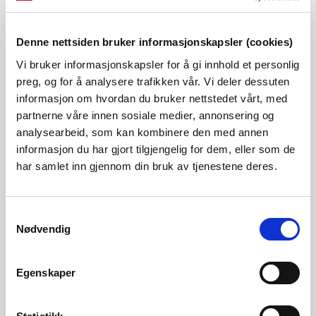
det mest sentrale temaet. Dagens konsesjonen har allereie
vilkår som gir myndigheitene høve til å pålegge Tussa
Denne nettsiden bruker informasjonskapsler (cookies)
Energi å utføre undersøkingar for fisk. I tillegg gir den NVE
Vi bruker informasjonskapsler for å gi innhold et personlig
moglegheit til å følge opp planlegging, bygging og drift av
preg, og for å analysere trafikken vår. Vi deler dessuten
informasjon om hvordan du bruker nettstedet vårt, med
anlegget. Vi meiner derfor at Nye Tussa kraftverk kan
partnerne våre innen sosiale medier, annonsering og
byggast innanfor den eksisterande konsesjonen, seier
analysearbeid, som kan kombinere den med annen
Håkon Berg Sundet, fagleiar i NVE.
informasjon du har gjort tilgjengelig for dem, eller som de
har samlet inn gjennom din bruk av tjenestene deres.
Kontaktpersonar
Malin Solheim Olsen
Samtykkevalg
Nødvendig
msol@nve.no
22 95 98 62
Egenskaper