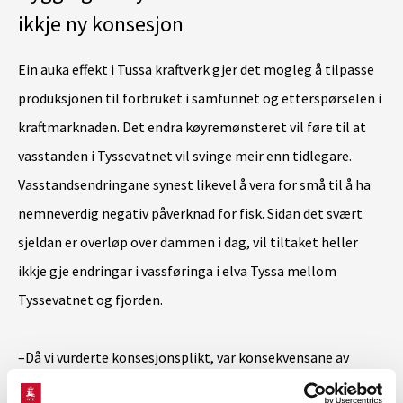
ikkje ny konsesjon
Ein auka effekt i Tussa kraftverk gjer det mogleg å tilpasse
produksjonen til forbruket i samfunnet og etterspørselen i
kraftmarknaden. Det endra køyremønsteret vil føre til at
vasstanden i Tyssevatnet vil svinge meir enn tidlegare.
Vasstandsendringane synest likevel å vera for små til å ha
nemneverdig negativ påverknad for fisk. Sidan det svært
sjeldan er overløp over dammen i dag, vil tiltaket heller
ikkje gje endringar i vassføringa i elva Tyssa mellom
Tyssevatnet og fjorden.
–Då vi vurderte konsesjonsplikt, var konsekvensane av
effektkøyring og svingingane i vasstanden som det fører til