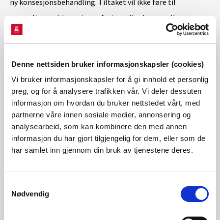
ny konsesjonsbehandling. Tiltaket vil ikke føre til
vesentlige endringer i vannføring, eller berøre allmenne
interesser i vesentlig grad.
Denne nettsiden bruker informasjonskapsler (cookies)
–Da vi vurderte konsesjonsplikt, var fiskevandring forbi
Vi bruker informasjonskapsler for å gi innhold et personlig
kraftverket det mest sentrale temaet. Vi mener at
preg, og for å analysere trafikken vår. Vi deler dessuten
eventuelle nye konsekvenser for fiskevandringen kan løses
informasjon om hvordan du bruker nettstedet vårt, med
innenfor dagens konsesjon. Konsesjonen inkluderer vilkår
partnerne våre innen sosiale medier, annonsering og
analysearbeid, som kan kombinere den med annen
som gir myndighetene mulighet til å pålegge
informasjon du har gjort tilgjengelig for dem, eller som de
konsesjonæren å utføre tiltak og undersøkelser for fisk,
har samlet inn gjennom din bruk av tjenestene deres.
dersom det blir nødvendig, sier Sundet.
Kontakt
Samtykkevalg
Nødvendig
Malin Solheim Olsen