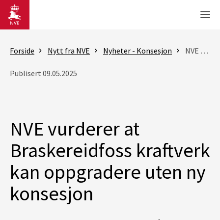
Gå til hovedinnhold
Men
Forside
Nytt fra NVE
Nyheter - Konsesjon
NVE vurderer at Braskereidfoss kraftverk kan oppgradere uten ny konsesjon
Publisert 09.05.2025
NVE vurderer at
Braskereidfoss kraftverk
kan oppgradere uten ny
konsesjon