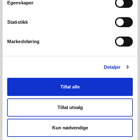
msol@nve.no
Egenskaper
22959862
Statistikk
Markedsføring
Håkon Berg Sundet, fagleder
hbsu@nve.no
Detaljer
22959855
Tillat alle
Konsesjonssak: Braskereidfoss kraftverk -
økt installert effekt og slukeevne
Tillat utvalg
Kun nødvendige