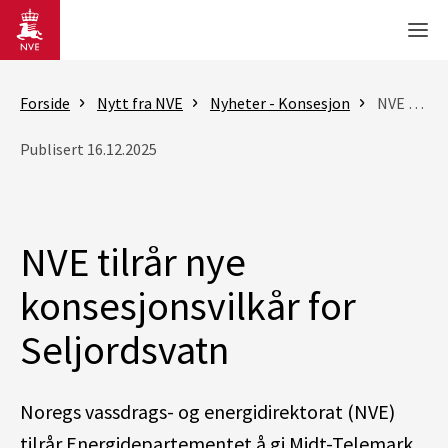
Gå til hovedinnhold
Men
Forside
Nytt fra NVE
Nyheter - Konsesjon
NVE tilrår nye konsesjonsvilkår for Seljordsvatn
Publisert 16.12.2025
NVE tilrår nye
konsesjonsvilkår for
Seljordsvatn
Noregs vassdrags- og energidirektorat (NVE)
tilrår Energidepartementet å gi Midt-Telemark