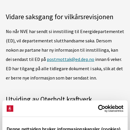
Vidare saksgang for vilkårsrevisjonen
No når NVE har sendt si innstilling til Energidepartementet
(ED), vil departementet slutthandsame saka. Dersom
nokon av partane har ny informasjon til innstillinga, kan
dei sendast til ED på
postmottak@ed.dep.no
innan 6 veker.
ED har tilgang på alle tidlegare dokument i saka, slik at det
er berre nye informasjon som bør sendast inn.
Utviding av Oterholt kraftverk
Nedstrøms Seljordsvatnet planlegg Telemark Energi AS å
utvide Oterholtfoss kraftverk ved å bygge ny vassveg med
Denne nettsiden bruker informasjonskapsler (cookies)