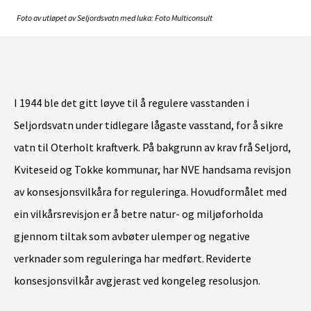
Foto av utløpet av Seljordsvatn med luka: Foto Multiconsult
I 1944 ble det gitt løyve til å regulere vasstanden i
Seljordsvatn under tidlegare lågaste vasstand, for å sikre
vatn til Oterholt kraftverk. På bakgrunn av krav frå Seljord,
Kviteseid og Tokke kommunar, har NVE handsama revisjon
av konsesjonsvilkåra for reguleringa. Hovudformålet med
ein vilkårsrevisjon er å betre natur- og miljøforholda
gjennom tiltak som avbøter ulemper og negative
verknader som reguleringa har medført. Reviderte
konsesjonsvilkår avgjerast ved kongeleg resolusjon.