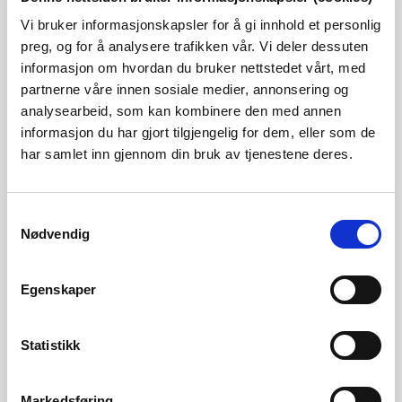
nytt inntak, ny kraftstasjon og auka vassuttak. NVE vurderer
Vi bruker informasjonskapsler for å gi innhold et personlig
at tiltaket kan påverke livsvilkåra for anadrom fisk og
preg, og for å analysere trafikken vår. Vi deler dessuten
elvemusling, og at dei skisserte planane derfor er eit
informasjon om hvordan du bruker nettstedet vårt, med
partnerne våre innen sosiale medier, annonsering og
konsesjonspliktig tiltak etter vassressurslova § 8.
analysearbeid, som kan kombinere den med annen
Kontaktpersonar
informasjon du har gjort tilgjengelig for dem, eller som de
har samlet inn gjennom din bruk av tjenestene deres.
Jakob Fjellanger, sjefsingeniør, tlf. 414 57 564
jfj@nve.no
Samtykkevalg
Nødvendig
Håkon Berg Sundet, fagleder, tlf. 905 30 984
hbsu@nve.no
Egenskaper
Vilkårsrevisjonen for reguleringa av
Statistikk
Seljordsvatn
Markedsføring