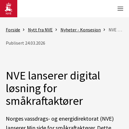
Gå til hovedinnhold
Men
Forside
Nytt fra NVE
Nyheter - Konsesjon
NVE lanserer digital løsning for småkraftaktører
Publisert 24.03.2026
NVE lanserer digital
løsning for
småkraftaktører
Norges vassdrags- og energidirektorat (NVE)
lanserer
M
in
sid
e for
sm
å
k
raft
akt
ø
rer.
Det
te