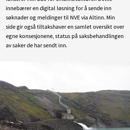
inne
b
æ
rer
en
digital l
ø
sning for
å
sende inn
s
ø
knader og meldinger til NVE via
Altinn
.
Min
side gir også tiltakshaver
en samlet oversikt over
egne
konsesjonene, status p
å
saksbehandlingen
av saker de har sendt in
n
.