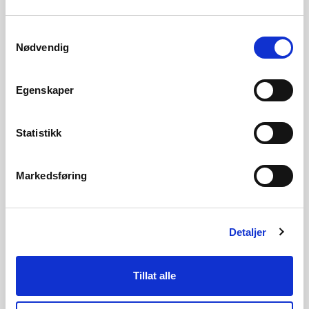
for nettselskapene høsten 2024.
Samtykkevalg
Nødvendig
– Utover våren planlegger vi å lansere en
tilsvarende løsning også for de som skal søke om store
Egenskaper
vannkraftsaker. Også søknader om detaljplan skal snart
være mulig å sende digitalt, sier Nordberg.
Statistikk
I år er også et arbeid med
Markedsføring
å støtte NVEs konsesjonsprosess under arbeid, slik
at saksbehandlere får bedre støtte i sitt
Detaljer
daglige arbeid. Ett eksempel på tiltak under arbeid
er å bruke KI-støtte til å oppsummere høringer.
Tillat alle