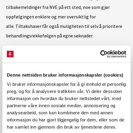
tilbakemeldinger fra NVE på ett sted, noe som gjør
oppfølgingen enklere og mer oversiktlig for
alle. Tiltakshaver får også muligheten til selv å prioritere
behandlingsrekkefølgen på egne søknader.
Et ledd i et større digitaliseringsløft
Den digitale løsningen er en del av NVEs satsing på digital
Denne nettsiden bruker informasjonskapsler (cookies)
støtte til konsesjonsbehandling for å bidra til
Vi bruker informasjonskapsler for å gi innhold et personlig
kortere ledetider. Målet er å skape mer forutsigbare
preg, og for å analysere trafikken vår. Vi deler dessuten
informasjon om hvordan du bruker nettstedet vårt, med
prosesser og bidra til å øke kvaliteten på søknadene inn
partnerne våre innen sosiale medier, annonsering og
til NVE, slik at NVEs kapasitet brukes effektivt.
analysearbeid, som kan kombinere den med annen
informasjon du har gjort tilgjengelig for dem, eller som de
har samlet inn gjennom din bruk av tjenestene deres.
En tilsvarende løsning ble gjort tilgjengelig