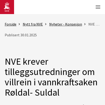
Gå til hovedinnhold
Men
Forside
Nytt fra NVE
Nyheter - Konsesjon
NVE krever tilleggsutredninger om villrein i vannkraftsaken Røldal- Suldal
Publisert 30.01.2025
NVE krever
tilleggsutredninger om
villrein i vannkraftsaken
Røldal- Suldal