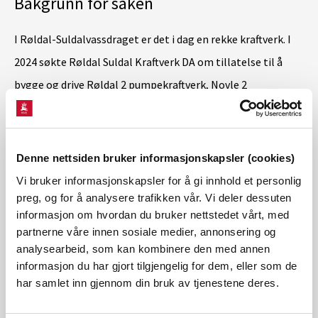
Bakgrunn for saken
I Røldal-Suldalvassdraget er det i dag en rekke kraftverk. I
2024 søkte Røldal Suldal Kraftverk DA om tillatelse til å
bygge og drive Røldal 2 pumpekraftverk, Novle 2
pumpekraftverk, Kvanndal 2 pumpekraftverk, Suldal 2B
kraftverk og Nordmork kraftverk. Kraftverkene vil utnytte de
samme reguleringsmagasinene som de eksisterende
Denne nettsiden bruker informasjonskapsler (cookies)
kraftverkene, men vil gi mer fleksibel kraftproduksjon.
Vi bruker informasjonskapsler for å gi innhold et personlig
preg, og for å analysere trafikken vår. Vi deler dessuten
Kontakt
informasjon om hvordan du bruker nettstedet vårt, med
partnerne våre innen sosiale medier, annonsering og
Jakob Fjellanger
, senioringeniør
analysearbeid, som kan kombinere den med annen
tlf. 414 57 564
informasjon du har gjort tilgjengelig for dem, eller som de
har samlet inn gjennom din bruk av tjenestene deres.
Håkon Berg Sundet
, seniorrådgiver
tlf. 905 30 984