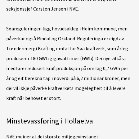
seksjonssjef Carsten Jensen i NVE.
Søareguleringen ligg hovudsakleg i Heim kommune, men
påverkar også Rindal og Orkland. Reguleringa er eigd av
Trønderenergi Kraft og omfattar Søa kraftverk, som årleg
produserer 180 GWh gigawattimer (GWh). Dei nye vilkåra
medfører redusert kraftproduksjon på om lag 0,7 GWh per
år og eit berekna tap i noverdi på 6,2 millionar kroner, men
dei vil ikkje påverke kraftverkets mogelegheit til å levere
kraft når behovet er stort.
Minstevassføring i Hollaelva
NVE meiner at dei største miljøgevinstane i