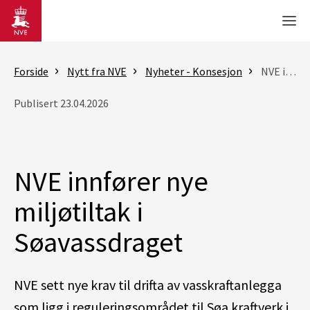
Gå til hovedinnhold
Men
Forside
Nytt fra NVE
Nyheter - Konsesjon
NVE innfører nye miljøtiltak i Søavassdraget
Publisert 23.04.2026
NVE innfører nye
miljøtiltak i
Søavassdraget
NVE sett nye krav til drifta av vasskraftanlegga
som ligg i reguleringsområdet til Søa kraftverk i