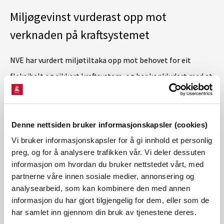
Miljøgevinst vurderast opp mot
verknaden på kraftsystemet
NVE har vurdert miljøtiltaka opp mot behovet for eit
fleksibelt og sikkert kraftsystem, og har konkludert med at
påverknaden på reguleringsevna til kraftverket er svært
liten.
Denne nettsiden bruker informasjonskapsler (cookies)
NVE moderniserer òg vilkåra til konsesjonen, slik at den får
Vi bruker informasjonskapsler for å gi innhold et personlig
preg, og for å analysere trafikken vår. Vi deler dessuten
dei same konsesjonsvilkåra som ein ny konsesjon ville ha.
informasjon om hvordan du bruker nettstedet vårt, med
Desse vilkåra gjer at styresmaktene kan følgje opp med
partnerne våre innen sosiale medier, annonsering og
undersøkingar og tiltak når det er naudsynt. Mange av krava
analysearbeid, som kan kombinere den med annen
informasjon du har gjort tilgjengelig for dem, eller som de
som har komme opp gjennom prosessen, kan følgjast opp
har samlet inn gjennom din bruk av tjenestene deres.
med heimel i desse.