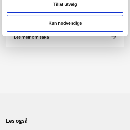
E-post:
hbsu@nve.no
Tillat utvalg
Tlf: 905 30 984
Kun nødvendige
Les meir om saka
Les også