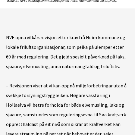
Bilde fra NVEs befaring av vilkårsrevisjonen (Foto: Malin Solheim Olsen/NVE).
NVE opna vilkårsrevisjon etter krav frå Heim kommune og
lokale friluftsorganisasjonar, som peika på ulemper etter
60 år med regulering. Det gjeld spesielt påverknad på laks,
sjøaure, elvemusling, anna naturmangfald og friluftsliv.
– Revisjonen viser at vi kan oppnå miljøforbetringar utan å
svekkje forsyningstryggleiken. Høgare vassføring i
Hollaelva vil betre forholda for både elvemusling, laks og
sjøaure, samstundes som reguleringsevna til Søa kraftverk
oppretthaldast på eit nivå som sikrar at kraftverket kan
levere straum inn på nettet når behovet er der, seier