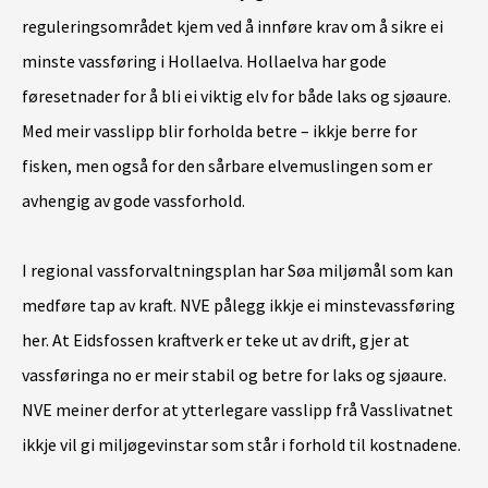
reguleringsområdet kjem ved å innføre krav om å sikre ei
minste vassføring i Hollaelva. Hollaelva har gode
føresetnader for å bli ei viktig elv for både laks og sjøaure.
Med meir vasslipp blir forholda betre – ikkje berre for
fisken, men også for den sårbare elvemuslingen som er
avhengig av gode vassforhold.
I regional vassforvaltningsplan har Søa miljømål som kan
medføre tap av kraft. NVE pålegg ikkje ei minstevassføring
her. At Eidsfossen kraftverk er teke ut av drift, gjer at
vassføringa no er meir stabil og betre for laks og sjøaure.
NVE meiner derfor at ytterlegare vasslipp frå Vasslivatnet
ikkje vil gi miljøgevinstar som står i forhold til kostnadene.