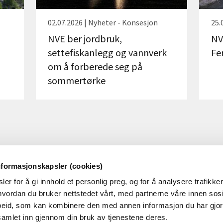
02.07.2026 | Nyheter - Konsesjon
25.
NVE ber jordbruk,
NV
settefiskanlegg og vannverk
Fe
om å forberede seg på
sommertørke
nformasjonskapsler (cookies)
er for å gi innhold et personlig preg, og for å analysere trafikken
OM NVE
OM NETTSTEDET
vordan du bruker nettstedet vårt, med partnerne våre innen sosi
eid, som kan kombinere den med annen informasjon du har gjort 
m NVE
Personvern og cookies
samlet inn gjennom din bruk av tjenestene deres.