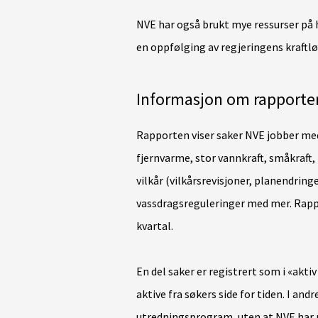
NVE har også brukt mye ressurser på 
en oppfølging av regjeringens kraftløft
Informasjon om rapporte
Rapporten viser saker NVE jobber med
fjernvarme, stor vannkraft, småkraft, 
vilkår (vilkårsrevisjoner, planendring
vassdragsreguleringer med mer. Rapp
kvartal.
En del saker er registrert som i «akti
aktive fra søkers side for tiden. I andr
utredningsprogram, uten at NVE har