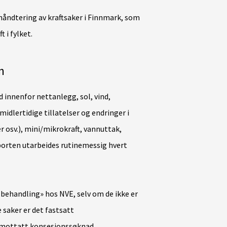
håndtering av kraftsaker i Finnmark, som
 i fylket.
n
 innenfor nettanlegg, sol, vind,
midlertidige tillatelser og endringer i
er osv.), mini/mikrokraft, vannuttak,
orten utarbeides rutinemessig hvert
v behandling» hos NVE, selv om de ikke er
e saker er det fastsatt
 mottatt konsesjonssøknad.