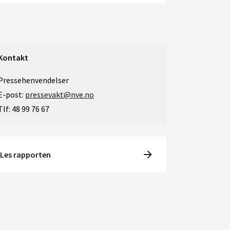
Kontakt
Pressehenvendelser
E-post:
pressevakt@nve.no
Tlf: 48 99 76 67
Les rapporten