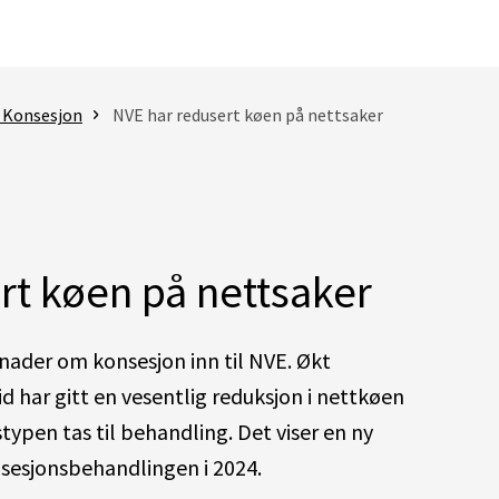
- Konsesjon
NVE har redusert køen på nettsaker
rt køen på nettsaker
nader om konsesjon
inn til NVE
.
Økt
id
har gitt en vesentlig reduksjon
i
nett
køen
stypen
tas til behandling.
Det viser
en ny
sesjonsbehandlingen i 2024.