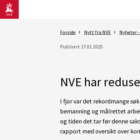
Gå til hovedinnhold
Forside
Nytt fra NVE
Nyheter 
Publisert 27.01.2025
NVE har reduse
I
fjor
var det rekordmange
søk
bemanning og målrettet arbe
og tiden det tar før
d
en
ne
sak
rapport
med oversikt over
kon