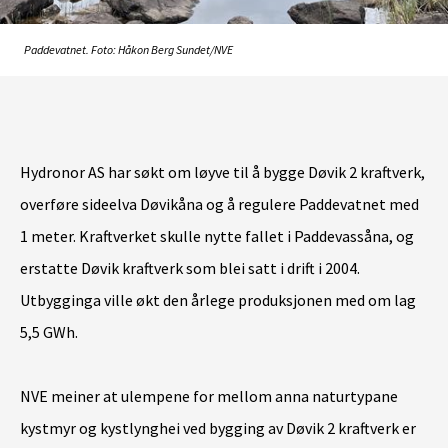
Paddevatnet. Foto: Håkon Berg Sundet/NVE
Hydronor AS har søkt om løyve til å bygge Døvik 2 kraftverk,
overføre sideelva Døvikåna og å regulere Paddevatnet med
1 meter. Kraftverket skulle nytte fallet i Paddevassåna, og
erstatte Døvik kraftverk som blei satt i drift i 2004.
Utbygginga ville økt den årlege produksjonen med om lag
5,5 GWh.
NVE meiner at ulempene for mellom anna naturtypane
kystmyr og kystlynghei ved bygging av Døvik 2 kraftverk er