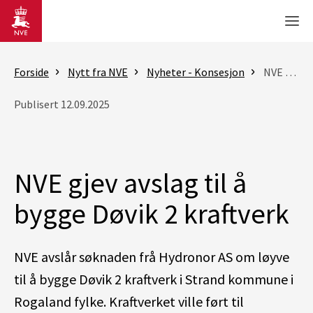
Gå til hovedinnhold
Men
Forside
Nytt fra NVE
Nyheter - Konsesjon
NVE gjev avslag til å bygge Døvik 2 kraftverk
Publisert 12.09.2025
NVE gjev avslag til å
bygge Døvik 2 kraftverk
NVE avslår søknaden frå Hydronor AS om løyve
til å bygge Døvik 2 kraftverk i Strand kommune i
Rogaland fylke. Kraftverket ville ført til