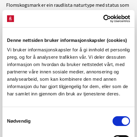
Flomskogsmark er ein raudlista naturtype med status som
sårbar (VU). Begge naturtypane har liten utstrekning, slik
at reguleringa truleg vil påverke det meste av arealet.
Denne nettsiden bruker informasjonskapsler (cookies)
-NVE meiner at kraftgevinsten på 0,2 GWh som ein får ut av
Vi bruker informasjonskapsler for å gi innhold et personlig
å regulere Paddevatnet ikkje veg opp for ulempene ved
preg, og for å analysere trafikken vår. Vi deler dessuten
tiltaket. Konsekvensane for myr og verdifulle naturtypar er
informasjon om hvordan du bruker nettstedet vårt, med
partnerne våre innen sosiale medier, annonsering og
hovudårsakane til at vi avslår Døvik 2 kraftverk, seier
analysearbeid, som kan kombinere den med annen
Jensen.
informasjon du har gjort tilgjengelig for dem, eller som de
har samlet inn gjennom din bruk av tjenestene deres.
Lenke til saken:
Konsesjonssak - NVE
Samtykkevalg
Nødvendig
Kontaktinformasjon: