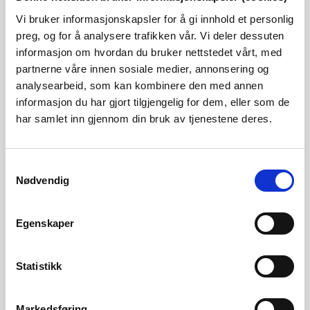
godkjennes av NVE før anleggsarbeidet kan starte. I denne
Vi bruker informasjonskapsler for å gi innhold et personlig
planen skal Glitre Nett beskrives hvordan de skal
preg, og for å analysere trafikken vår. Vi deler dessuten
informasjon om hvordan du bruker nettstedet vårt, med
gjennomføre arbeidet og hvordan de vil etterleve de
partnerne våre innen sosiale medier, annonsering og
tiltakene NVE har pålagt dem.
analysearbeid, som kan kombinere den med annen
informasjon du har gjort tilgjengelig for dem, eller som de
har samlet inn gjennom din bruk av tjenestene deres.
Glitre Nett har også fått ekspropriasjonstillatelse for
nødvendige rettigheter til å bygge og drive den nye
kraftledningen.
Samtykkevalg
Nødvendig
Kontakt
Egenskaper
Kamilla Lein Kjølberg
, seniorrådgiver
Tlf: 22 95 96 74
Statistikk
Martine Hamnes
, seniorrådgiver
Tlf: 22 95 90 56
Markedsføring