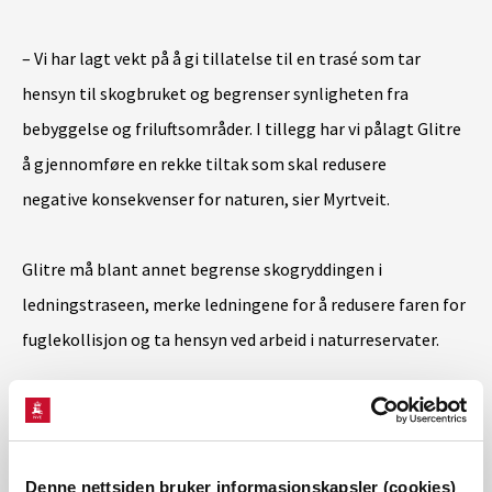
– Vi har lagt vekt på å gi tillatelse til en trasé som tar
hensyn til skogbruket og begrenser synligheten fra
bebyggelse og friluftsområder. I tillegg har vi pålagt Glitre
å gjennomføre en rekke tiltak som skal redusere
negative konsekvenser for naturen, sier Myrtveit.
Glitre må blant annet begrense skogryddingen i
ledningstraseen, merke ledningene for å redusere faren for
fuglekollisjon og ta hensyn ved arbeid i naturreservater.
Prosessen videre
Glitre Nett skal utarbeide en detaljplan som skal
Denne nettsiden bruker informasjonskapsler (cookies)