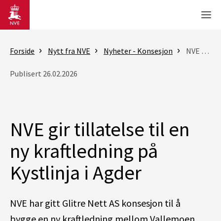
Gå til hovedinnhold
Men
Forside
Nytt fra NVE
Nyheter - Konsesjon
NVE gir tillatelse til en ny kraftledning på Kystlinja i Agder
Publisert 26.02.2026
NVE gir tillatelse til en
ny kraftledning på
Kystlinja i Agder
NVE har gitt Glitre Nett AS konsesjon til
å
bygge
en ny kraftledning mellom Vallemoen
,