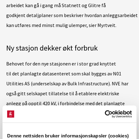
arbeidet kan gå i gang må Statnett og Glitre få
godkjent detaljplaner som beskriver hvordan anleggsarbeidet
kan utføres med minst mulig ulemper, sier Myrtveit.
Ny stasjon dekker økt forbruk
Behovet for den nye stasjonen er i stor grad knyttet
til det planlagte datasenteret som skal bygges av N01
Utilities AS (underselskap av Bulk Infrastructure). NVE har
også gitt selskapet tillatelse til å etablere elektriske
anlegg på opptil 420 kV, i forbindelse med det planlagte
datasenteret.
I tillegg har N01 Utilities fått konsesjon til
Denne nettsiden bruker informasjonskapsler (cookies)