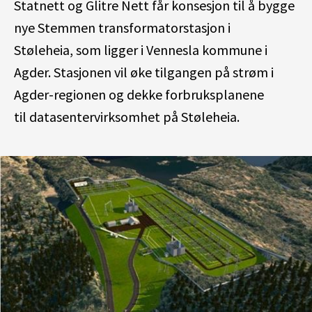
Statnett og Glitre Nett får
konsesjon
til å bygge
ny
e
Stemmen
transformatorstasjon i
Støleheia
,
som
ligger
i Vennesla kommune i
Agder. Stasjonen
vil øke
tilgangen på
strøm
i
Agder-regionen og
dekke forbruksplanene
til
datasentervirksomhet
på Støleheia
.