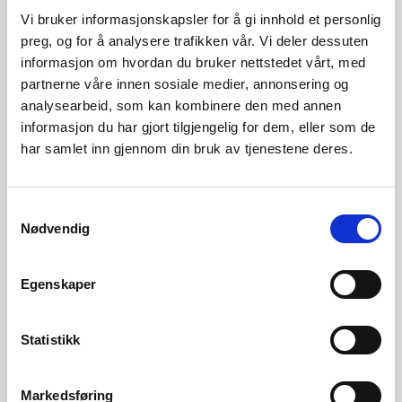
å bygge to kraftledninger på 420 kV, fra næringsområdet til
Vi bruker informasjonskapsler for å gi innhold et personlig
de to transformatorstasjonene Kristiansand og
preg, og for å analysere trafikken vår. Vi deler dessuten
informasjon om hvordan du bruker nettstedet vårt, med
Stemmen. Disse ledningene vil være henholdsvis 300
partnerne våre innen sosiale medier, annonsering og
meter og 1,4 kilometer lange.
analysearbeid, som kan kombinere den med annen
informasjon du har gjort tilgjengelig for dem, eller som de
har samlet inn gjennom din bruk av tjenestene deres.
NVE har behandlet søknadene fra Statnett, Glitre Nett og
N01 Utilities samtidig, ettersom de er tett knyttet opp
Samtykkevalg
mot hverandre. Anleggene skal hovedsakelig plasseres
Nødvendig
innenfor en områderegulering for Støleheia i Vennesla,
som i stor grad er satt av til næring og industri.
Egenskaper
Kontakt
Statistikk
Torgrim Skogheim
,
seniorrådgiver
Tlf: 22 95
94 86
Markedsføring