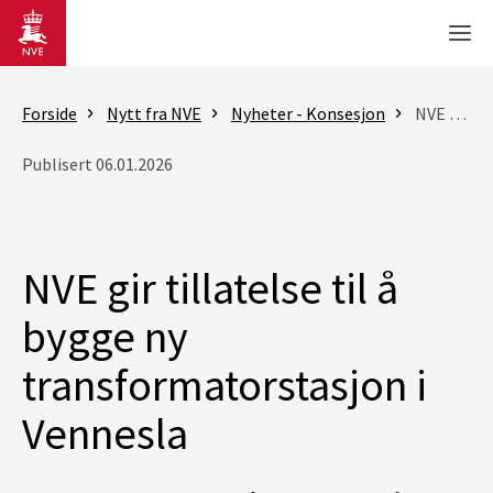
Gå til hovedinnhold
Men
Forside
Nytt fra NVE
Nyheter - Konsesjon
NVE gir tillatelse til å bygge ny transformatorstasjon i Vennesla
Publisert 06.01.2026
NVE gir tillatelse til å
bygge ny
transformatorstasjon i
Vennesla