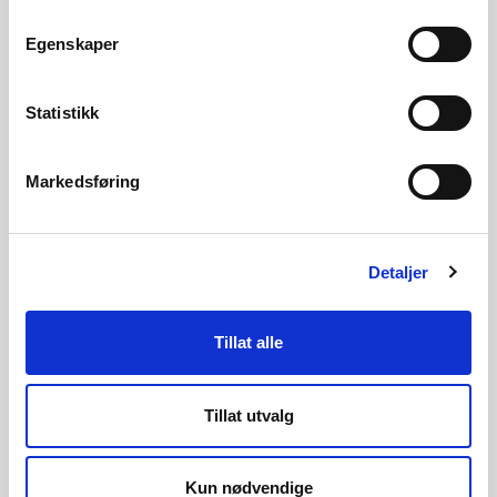
Kontakt
Egenskaper
Ylva Bencze Rørå, fagleder ny vannkraft
Tel: 22959409
Statistikk
ybro@nve.no
Markedsføring
Carsten Jensen, seksjonssjef
Detaljer
Tel: 90850206
csj@nve.no
Tillat alle
Tillat utvalg
Konsesjonssak: Bergselva kraftverk
Kun nødvendige