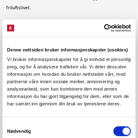
friluftslivet.
Fosser er viktige for friluftsliv, både som estetisk element
og for naturopplevingar. NVE meiner ei slukeevne som
ivaretar noko av dei naturlege vassføringsendringane i elva
Denne nettsiden bruker informasjonskapsler (cookies)
i Bergselva og Skormafossen vil vere positivt for
Vi bruker informasjonskapsler for å gi innhold et personlig
friluftsinteressene i området, sidan fossen er synleg frå
preg, og for å analysere trafikken vår. Vi deler dessuten
informasjon om hvordan du bruker nettstedet vårt, med
turstien.
partnerne våre innen sosiale medier, annonsering og
analysearbeid, som kan kombinere den med annen
–Med gode tilpassingar meiner NVE at ei utbygging av
informasjon du har gjort tilgjengelig for dem, eller som de
har samlet inn gjennom din bruk av tjenestene deres.
Bergselva kraftverk ikkje vil redusere moglegheitene for å
utøve friluftsliv i området under eller etter utbygging, seier
Samtykkevalg
Jensen.
Nødvendig