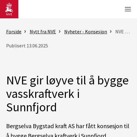
Gå til hovedinnhold
Men
Forside
Nytt fra NVE
Nyheter - Konsesjon
NVE gir løyve til å bygge vasskraftverk i Sunnfjord
Publisert 13.06.2025
NVE gir løyve til å bygge
vasskraftverk i
Sunnfjord
Bergselva Bygstad kraft AS har fått konsesjon til
å bygge Bergselva kraftverk i Sunnfjord