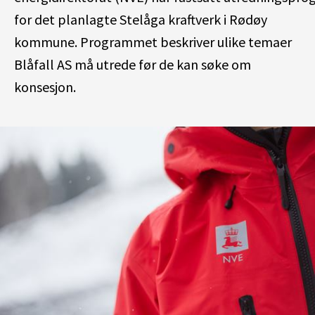
for
det planlagte
Stelåga
k
raftverk i Rødøy
kommune.
P
rogrammet beskriver ulike temaer
Blåfall AS må utrede før de kan søke om
konsesjon.