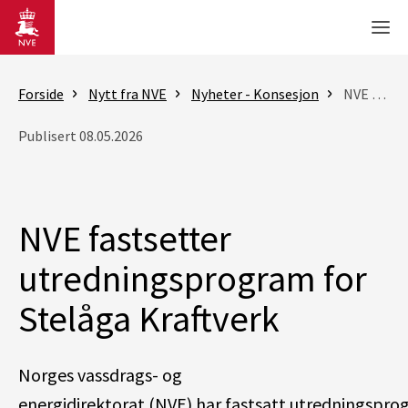
Gå til hovedinnhold
Men
Forside
Nytt fra NVE
Nyheter - Konsesjon
NVE fastsetter utredningsprogram for Stelåga Kraftverk
Publisert 08.05.2026
NVE fastsetter
utredningsprogram for
Stelåga Kraftverk
Norges vassdrags- og
energidirektorat
(NVE)
har
fastsatt
utredningspro