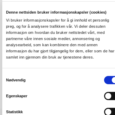
Oscar Østvold, fagleder
Denne nettsiden bruker informasjonskapsler (cookies)
osos@nve.no
Vi bruker informasjonskapsler for å gi innhold et personlig
tlf: 229 59 368
preg, og for å analysere trafikken vår. Vi deler dessuten
informasjon om hvordan du bruker nettstedet vårt, med
Martina Halhjem Grøttå, r
ådgiver
partnerne våre innen sosiale medier, annonsering og
marg@nve.no
analysearbeid, som kan kombinere den med annen
tlf: 22 95 92 98
informasjon du har gjort tilgjengelig for dem, eller som de har
samlet inn gjennom din bruk av tjenestene deres.
Samtykkevalg
Nødvendig
Egenskaper
Statistikk