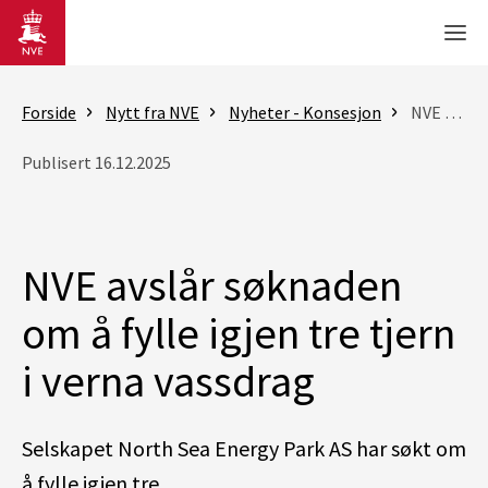
Gå til hovedinnhold
Men
Forside
Nytt fra NVE
Nyheter - Konsesjon
NVE avslår søknaden om å fylle igjen tre tjern i verna vassdrag
Publisert 16.12.2025
NVE avslår søknaden
om å fylle igjen tre tjern
i verna vassdrag
Selskapet
North Sea Energy Park AS
har
søk
t
om
å fylle igjen
tre