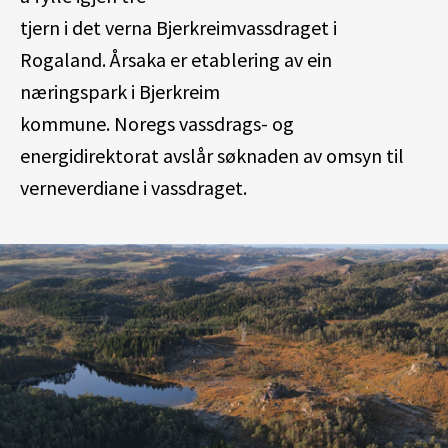
tjern
i
det
verna
Bjerkreim
vassdrag
et
i
Rogaland
.
Årsaka er etablering av
ein
næringspark i Bjerkreim
kommune
.
Nore
g
s
vassdrags- og
energidirektorat
avslår søknaden av omsyn til
verneverdiane i vassdraget.