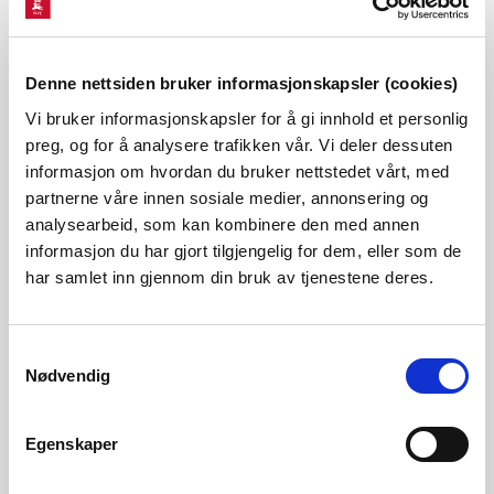
Konsekvensar for vassføring
Denne nettsiden bruker informasjonskapsler (cookies)
–
I behandling av saka har vi lagt vekt på at gjenfylling av
Vi bruker informasjonskapsler for å gi innhold et personlig
tre tjern vil endre den naturlegen vassføringa. Det
kan føre
preg, og for å analysere trafikken vår. Vi deler dessuten
til konsekvensar for
laks, aure, ål og
informasjon om hvordan du bruker nettstedet vårt, med
partnerne våre innen sosiale medier, annonsering og
elvemusling, seier Nordberg.
analysearbeid, som kan kombinere den med annen
informasjon du har gjort tilgjengelig for dem, eller som de
Saman med terrengendringar der knausar og myr
har samlet inn gjennom din bruk av tjenestene deres.
erstattast med store flate areal gjer gjenfyllinga at
dreneringsmønsteret vert endra. Dagens vassføring frå
Samtykkevalg
Nødvendig
tiltaksområdet drenerer i fire ulike retningar, men
ville blitt erstatta med eit system for overvatn som skulle
Egenskaper
regulerast og koplast på Villsbekken. I Villsbekken er det
leve- og oppvekstområde for laks.