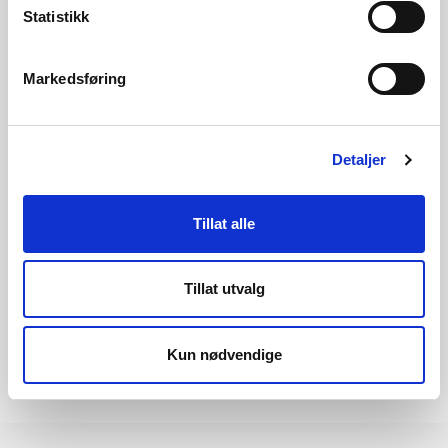
Statistikk
I Sauabekken/Urbekken er det laks, ål, aure og elvemusling.
Kontakt
Markedsføring
Silje Aakre Solheim
, seksjonssjef
Tlf:
48 02 17 60
Detaljer
Tillat alle
Les meir om saka
Tillat utvalg
Kun nødvendige