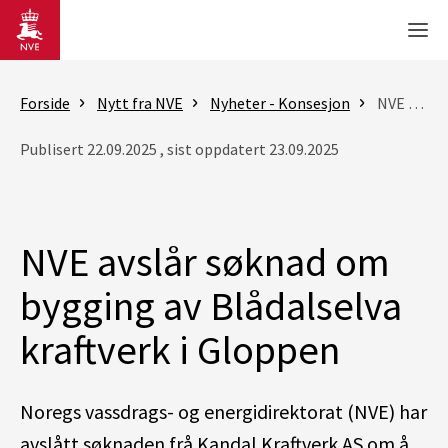
Gå til hovedinnhold
Men
Forside
Nytt fra NVE
Nyheter - Konsesjon
NVE avslår søknad om bygging av Blådalselva kraftverk i Gloppen
Publisert 22.09.2025 , sist oppdatert 23.09.2025
NVE avslår søknad om
bygging av Blådalselva
kraftverk i Gloppen
Noregs vassdrags- og energidirektorat (NVE) har
avslått søknaden frå Kandal Kraftverk AS om å