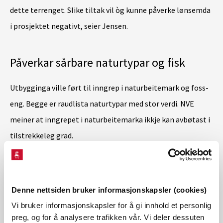
dette terrenget. Slike tiltak vil òg kunne påverke lønsemda
i prosjektet negativt, seier Jensen.
Påverkar sårbare naturtypar og fisk
Utbygginga ville ført til inngrep i naturbeitemark og foss-
eng. Begge er raudlista naturtypar med stor verdi. NVE
meiner at inngrepet i naturbeitemarka ikkje kan avbøtast i
tilstrekkeleg grad.
Redusert vassføring i Blådalselva og Kandalselva vil òg
kunne ringast levevilkåra for aure og andre ferskvassartar.
Denne nettsiden bruker informasjonskapsler (cookies)
Kandalselva er frå før påverka av kraftutbygging, og
Vi bruker informasjonskapsler for å gi innhold et personlig
Blådalselva bidreg i dag med viktig restvassføring.
preg, og for å analysere trafikken vår. Vi deler dessuten