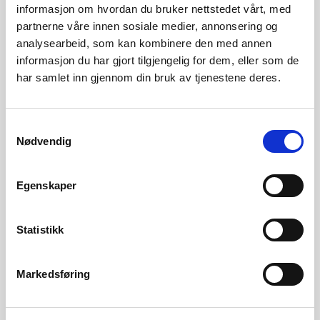
informasjon om hvordan du bruker nettstedet vårt, med
Kontaktar
partnerne våre innen sosiale medier, annonsering og
analysearbeid, som kan kombinere den med annen
Ylva Bencze Rørå, fagleiar for ny kraft
informasjon du har gjort tilgjengelig for dem, eller som de
har samlet inn gjennom din bruk av tjenestene deres.
E-post: ybro@nve.no
Tlf. 22959409
Samtykkevalg
Nødvendig
Niklas Egriell, seniorrådgivar
E-post: nieg@nve.no
Egenskaper
Tlf. 22959432
Statistikk
Markedsføring
Konsesjonssak: Blådalselva kraftverk