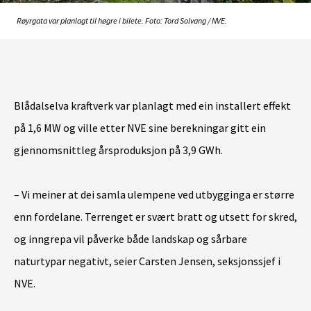
Røyrgata var planlagt til høgre i bilete. Foto: Tord Solvang / NVE.
Blådalselva kraftverk var planlagt med ein installert effekt
på 1,6 MW og ville etter NVE sine berekningar gitt ein
gjennomsnittleg årsproduksjon på 3,9 GWh.
– Vi meiner at dei samla ulempene ved utbygginga er større
enn fordelane. Terrenget er svært bratt og utsett for skred,
og inngrepa vil påverke både landskap og sårbare
naturtypar negativt, seier Carsten Jensen, seksjonssjef i
NVE.