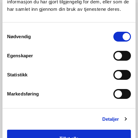
informasjon du har gjort tilgjengelig for dem, eller som de
har samlet inn gjennom din bruk av tjenestene deres.
Les også
Samtykkevalg
Nødvendig
Egenskaper
Statistikk
Markedsføring
05.08.2026 | Nyheter - energi
Detaljer
Viktig at kraftprodusentene tar hensyn til
forsyningssikkerheten