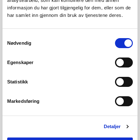
analysearbeid, som kan kombinere den med annen
for din kommune kan ein bruke aktsemdkart til å
informasjon du har gjort tilgjengelig for dem, eller som de
avgrense omsynsoner i
arealplanen
.
har samlet inn gjennom din bruk av tjenestene deres.
Aktsemdkart for skred i bratt terreng
Samtykkevalg
Nødvendig
Viktig info:
Disse nettsidene sluttet å bli
oppdatert fra 01.03.2026. Alle nye
Egenskaper
utredningsrapporter vil bli tilgjengelig på kart
via lenker i popup-vindu (infovindu) på NVE
Statistikk
Atlas og Temakart.
For kvikkleire vil dette være
tilgjengelig som klikkbare referanser i
Markedsføring
faktaarket. Det jobbes med å migrere over
eksisterende lenker fra kommunesidene til ny
løsning.
Detaljer