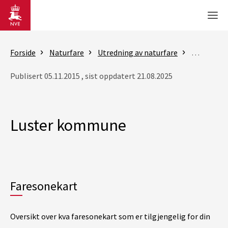
Gå til hovedinnhold
Men
Forside
Naturfare
Utredning av naturfare
Flom- og 
Publisert 05.11.2015 , sist oppdatert 21.08.2025
Luster kommune
Faresonekart
Oversikt over kva faresonekart som er tilgjengelig for din