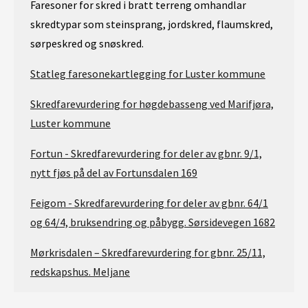
Faresoner for skred i bratt terreng omhandlar
skredtypar som steinsprang, jordskred, flaumskred,
sørpeskred og snøskred.
Statleg faresonekartlegging for Luster kommune
Skredfarevurdering for høgdebasseng ved Marifjøra,
Luster kommune
Fortun - Skredfarevurdering for deler av gbnr. 9/1,
nytt fjøs på del av Fortunsdalen 169
Feigom - Skredfarevurdering for deler av gbnr. 64/1
og 64/4, bruksendring og påbygg. Sørsidevegen 1682
Mørkrisdalen – Skredfarevurdering for gbnr. 25/11,
redskapshus. Meljane