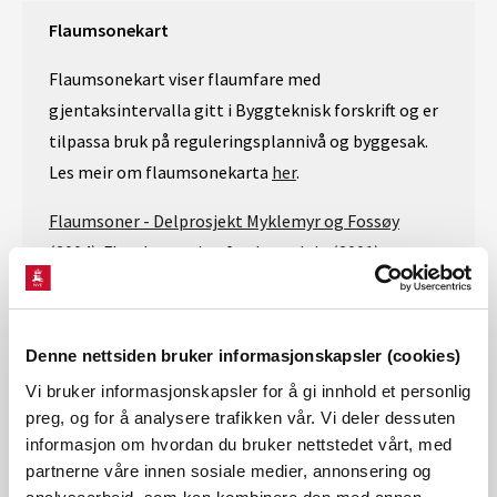
Flaumsonekart
Flaumsonekart viser flaumfare med
gjentaksintervalla gitt i Byggteknisk forskrift og er
tilpassa bruk på reguleringsplannivå og byggesak.
Les meir om flaumsonekarta
her
.
Flaumsoner - Delprosjekt Myklemyr og Fossøy
(2004)
. Flomberegning for
Jostedøla (2001)
.
Flaumsoner Gaupne (2019)
er utarbeid i regi av
Luster kommune. Erstattar flaumsoner fra
2001
.
Denne nettsiden bruker informasjonskapsler (cookies)
Vi bruker informasjonskapsler for å gi innhold et personlig
preg, og for å analysere trafikken vår. Vi deler dessuten
Aktsemdkart - for områder uten faresonekart
informasjon om hvordan du bruker nettstedet vårt, med
Om det ikkje fins faresonekart for alle skredtypar
partnerne våre innen sosiale medier, annonsering og