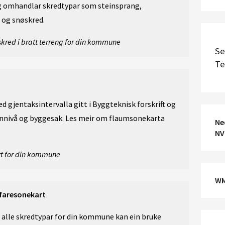
eng omhandlar skredtypar som steinsprang,
 og snøskred.
r skred i bratt terreng for din kommune
Se
Te
 gjentaksintervalla gitt i Byggteknisk forskrift og
lannivå og byggesak. Les meir om flaumsonekarta
Ne
NV
art for din kommune
WM
 faresonekart
r alle skredtypar for din kommune kan ein bruke