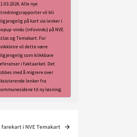
1.03.2026. Alle nye
tredningsrapporter vil bli
ilgjengelig på kart via lenker i
popup-vindu (infovindu) på NVE
Atlas og Temakart.
For
vikkleire vil dette være
ilgjengelig som klikkbare
eferanser i faktaarket. Det
jobbes med å migrere over
ksisterende lenker fra
kommunesidene til ny løsning.
 farekart i NVE Temakart