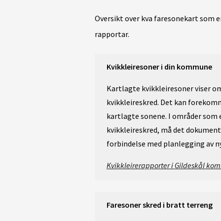
Oversikt over kva faresonekart som e
rapportar.
Kvikkleiresoner i din kommune
Kartlagte kvikkleiresoner viser o
kvikkleireskred. Det kan forekom
kartlagte sonene. I områder som
kvikkleireskred, må det dokumente
forbindelse med planlegging av n
Kvikkleirerapporter i Gildeskål k
Faresoner skred i bratt terreng