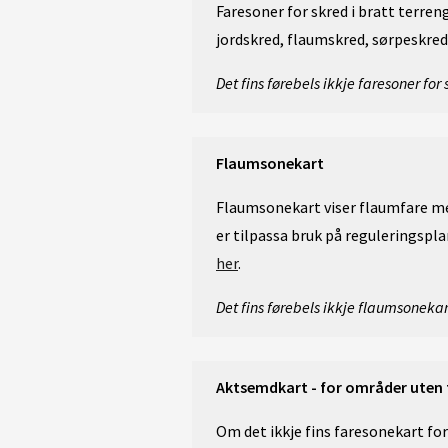
Faresoner for skred i bratt terr
jordskred, flaumskred, sørpeskred
Det fins førebels ikkje faresoner fo
Flaumsonekart
Flaumsonekart viser flaumfare med
er tilpassa bruk på reguleringsp
her
.
Det fins førebels ikkje flaumsonek
Aktsemdkart - for områder uten
Om det ikkje fins faresonekart fo