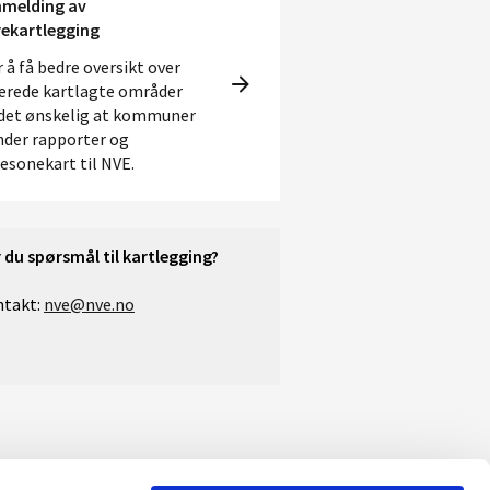
nmelding av
rekartlegging
 å få bedre oversikt over
lerede kartlagte områder
 det ønskelig at kommuner
nder rapporter og
resonekart til NVE.
 du spørsmål til kartlegging?
takt:
nve@nve.no