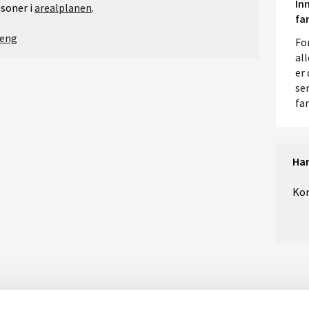
In
soner i
arealplanen
.
fa
reng
For
al
er
se
fa
Har
Kon