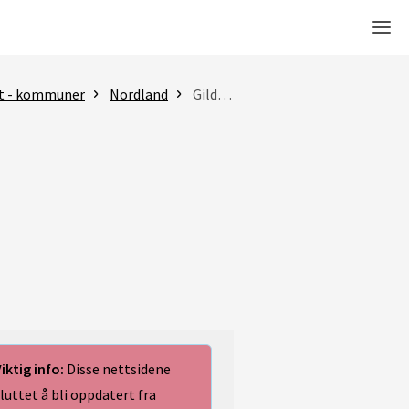
Men
t - kommuner
Nordland
Gildeskål kommune
iktig info:
Disse nettsidene
luttet å bli oppdatert fra