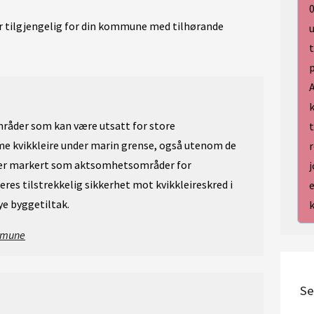
0
r tilgjengelig for din kommune med tilhørande
u
t
k
mråder som kan være utsatt for store
t
me kvikkleire under marin grense, også utenom de
r
 er markert som aktsomhetsområder for
res tilstrekkelig sikkerhet mot kvikkleireskred i
e
ye byggetiltak.
ommune
Se