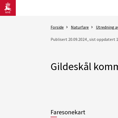
Gå til hovedinnhold
Forside
Naturfare
Utredning a
Publisert 20.09.2024 , sist oppdatert 
Gildeskål kom
Faresonekart