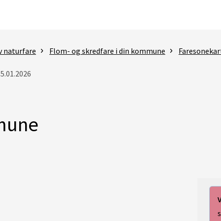
v naturfare
Flom- og skredfare i din kommune
Faresonekar
15.01.2026
mune
V
s