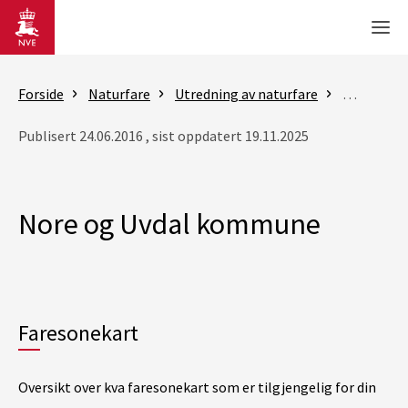
Gå til hovedinnhold
Men
Forside
Naturfare
Utredning av naturfare
Flom- og 
Publisert 24.06.2016 , sist oppdatert 19.11.2025
Nore og Uvdal kommune
Faresonekart
Oversikt over kva faresonekart som er tilgjengelig for din