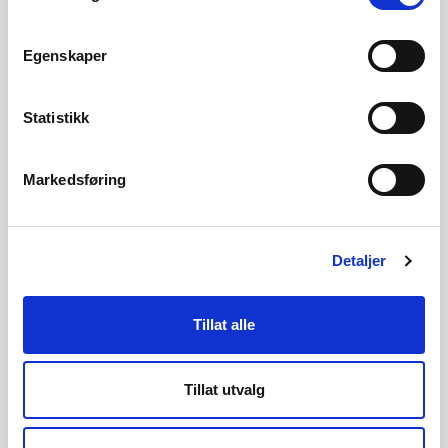
tilgjengelig som klikkbare referanser i
faktaarket. Det jobbes med å migrere over
Egenskaper
eksisterende lenker fra kommunesidene til ny
løsning.
Statistikk
Markedsføring
Se farekart i NVE Temakart
Detaljer
Tillat alle
Se aktsomhetskart i NVE Temakart
Tillat utvalg