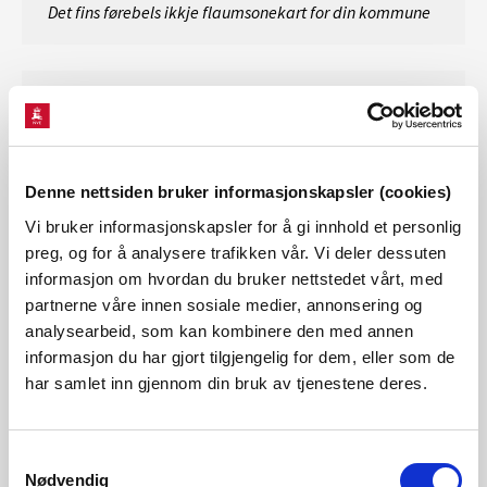
Det fins førebels ikkje flaumsonekart for din kommune
Aktsemdkart - for områder uten faresonekart
Om det ikkje fins faresonekart for alle skredtypar
for din kommune kan ein bruke aktsemdkart til å
Denne nettsiden bruker informasjonskapsler (cookies)
avgrense omsynsoner i
arealplanen
.
Vi bruker informasjonskapsler for å gi innhold et personlig
preg, og for å analysere trafikken vår. Vi deler dessuten
Aktsemdkart for skred i bratt terreng
informasjon om hvordan du bruker nettstedet vårt, med
partnerne våre innen sosiale medier, annonsering og
analysearbeid, som kan kombinere den med annen
Viktig info:
Disse nettsidene sluttet å bli
informasjon du har gjort tilgjengelig for dem, eller som de
oppdatert fra 01.03.2026. Alle nye
har samlet inn gjennom din bruk av tjenestene deres.
utredningsrapporter vil bli tilgjengelig på kart
via lenker i popup-vindu (infovindu) på NVE
Samtykkevalg
Atlas og Temakart.
For kvikkleire vil dette være
Nødvendig