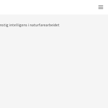
Men
stig intelligens i naturfarearbeidet
i