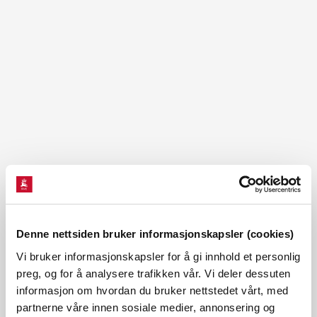
Se stort kart i NVE Temakart
Denne nettsiden bruker informasjonskapsler (cookies)
Løyve til Bordalselva kraftverk i Molde
Vi bruker informasjonskapsler for å gi innhold et personlig
NVE gjev Statskog Energi AS løyve til å bygge Bordalselva
preg, og for å analysere trafikken vår. Vi deler dessuten
informasjon om hvordan du bruker nettstedet vårt, med
kraftverk i Molde kommune i Møre og Romsdal. Kraftverket
partnerne våre innen sosiale medier, annonsering og