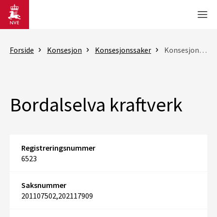
Gå til hovedinnhold
Men
Forside
Konsesjon
Konsesjonssaker
Konsesjonssak
Bordalselva kraftverk
Registreringsnummer
6523
Saksnummer
201107502,202117909