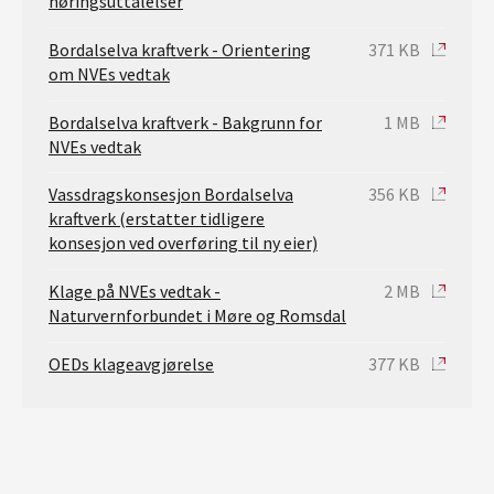
høringsuttalelser
Bordalselva kraftverk - Orientering
371 KB
om NVEs vedtak
Bordalselva kraftverk - Bakgrunn for
1 MB
NVEs vedtak
Vassdragskonsesjon Bordalselva
356 KB
kraftverk (erstatter tidligere
konsesjon ved overføring til ny eier)
Klage på NVEs vedtak -
2 MB
Naturvernforbundet i Møre og Romsdal
OEDs klageavgjørelse
377 KB