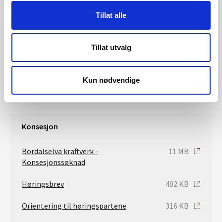
anleggsfasen. NVE meiner nytten av tiltaket er større enn
Tillat alle
skadar og ulemper for private og allmenne interesser, og
gjev difor løyve til bygging av Bordalselva kraftverk.
Tillat utvalg
Saksbehandler konsesjon
Tord Solvang
Kun nødvendige
toso@nve.no
Konsesjon
Bordalselva kraftverk -
11 MB
Konsesjonssøknad
Høringsbrev
402 KB
Orientering til høringspartene
316 KB