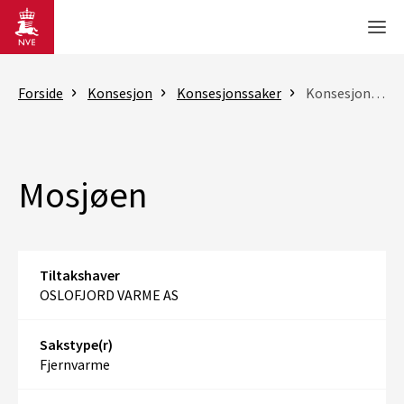
Gå til hovedinnhold
Men
Forside
Konsesjon
Konsesjonssaker
Konsesjonssak
Mosjøen
Tiltakshaver
OSLOFJORD VARME AS
Sakstype(r)
Fjernvarme