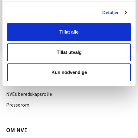
Etablering av 2 MW varmesentral i
Industrivegen 10 i Mosjøen
Detaljer
Tillat alle
Tillat utvalg
KONTAKT OSS
Kun nødvendige
Kontakt
NVEs beredskapsrolle
Presserom
OM NVE