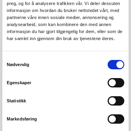
preg, og for å analysere trafikken vår. Vi deler dessuten
Søkt effekt
informasjon om hvordan du bruker nettstedet vårt, med
18,00 MW
partnerne våre innen sosiale medier, annonsering og
analysearbeid, som kan kombinere den med annen
Oslofjord Varme AS (tidligere Fortum Fjernvarme AS) har
informasjon du har gjort tilgjengelig for dem, eller som de
konsesjon for et fjernvarmeanlegg i Vefsn kommune,
har samlet inn gjennom din bruk av tjenestene deres.
Nordland fylke.
Konsesjonen er revidert flere ganger.
Samtykkevalg
Nødvendig
Konsesjon
Egenskaper
Konsesjonsområde med ny kjel 2017
1 MB
Statistikk
Oslofjord Varme AS -
683 KB
Fjernvarmekonsesjon for Mosjøen
Markedsføring
Oslofjord Varme AS - Oversendelse av
485 KB
revidert fjernvarmekonsesjon -