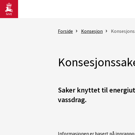
Gå til hovedinnhold
Forside
Konsesjon
Konsesjons
Konsesjonssak
Saker knyttet til energiu
vassdrag.
Informasjonen er basert på innrappor