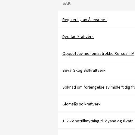
SAK
Regulering av Åsevatnet
Dyrstad kraftverk
Oppset
Seval Skog Solkraftverk
Glomsås solkraftverk
132 kV n