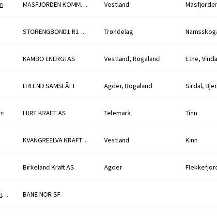
n
MASFJORDEN KOMMUNE
Vestland
Masfjorde
STORENGBOND1 R1 1R-GI
Trøndelag
Namsskog
KAMBO ENERGI AS
Vestland, Rogaland
Etne, Vind
ERLEND SAMSLÅTT
Agder, Rogaland
Sirdal, Bje
on
LURE KRAFT AS
Telemark
Tinn
KVANGREELVA KRAFTVERK AS
Vestland
Kinn
Birkeland Kraft AS
Agder
Flekkefjor
Nedleggelse av 55 kV linje Sande - Hakavik - Sundet og Sande transformatorstasjon
BANE NOR SF