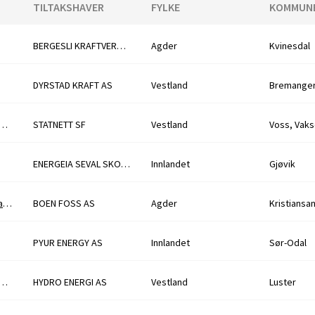
TILTAKSHAVER
FYLKE
KOMMUN
BERGESLI KRAFTVERK AS
Agder
Kvinesdal
DYRSTAD KRAFT AS
Vestland
Bremange
t av monomastrekke Refsdal - Modalen
STATNETT SF
Vestland
ENERGEIA SEVAL SKOG AS
Innlandet
Gjøvik
Søknad om forlengelse av midlertidig fravik fra konsesjonsvilkår for Boenfoss kraftverk
BOEN FOSS AS
Agder
Kristiansa
PYUR ENERGY AS
Innlandet
Sør-Odal
ettilknytning til Øyane og Illvatn kraftverk
HYDRO ENERGI AS
Vestland
Luster