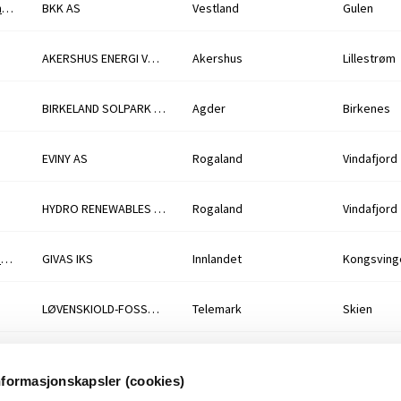
132 kV kraftledning Sandøy - Raunholmen og Raunholmen transformatorstasjon
BKK AS
Vestland
Gulen
AKERSHUS ENERGI VARME AS
Akershus
Lillestrøm
BIRKELAND SOLPARK AS
Agder
Birkenes
EVINY AS
Rogaland
Vindafjord
HYDRO RENEWABLES NORWAY HOLDING AS
Rogaland
Vindafjord
Granli vannverk - søknad om uttak av grunnvann
GIVAS IKS
Innlandet
Kongsving
LØVENSKIOLD-FOSSUM KRAFT AS
Telemark
Skien
LØVENSKIOLD FOSSUM KRAFT
Telemark
Skien
nformasjonskapsler (cookies)