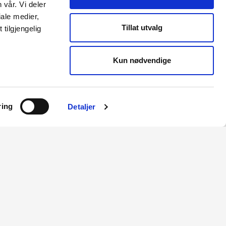
28.08.2026
 vår. Vi deler
ale medier,
Tillat utvalg
tilgjengelig
Fitjar, Tysnes, Austevoll
28.08.2026
Kun nødvendige
/ 461
ring
Detaljer
 å bygge
ar også
å knytte