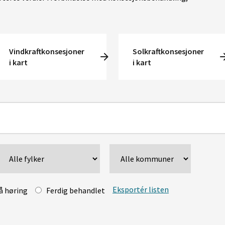
Vindkraftkonsesjoner
Solkraftkonsesjoner
i kart
i kart
Eksportér listen
å høring
Ferdig behandlet