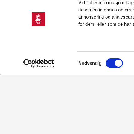
Stokkfjellet 2 vindkraftverk
Vi bruker informasjonskapsl
dessuten informasjon om h
annonsering og analysearb
for dem, eller som de har 
Totalt: 11525
Samtykkevalg
Nødvendig
Konses
Lede får
06.07.202
Norges va
Frier tra
fått tilla
stasjonen