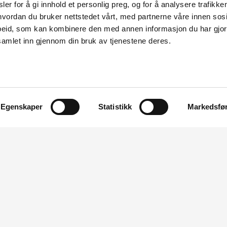
ANEO VIND AS
Trøndelag
Selbu
er for å gi innhold et personlig preg, og for å analysere trafikken
vordan du bruker nettstedet vårt, med partnerne våre innen sosi
eid, som kan kombinere den med annen informasjon du har gjort 
66 (132) kV Fitjar-Tysnes og ny Tjøreneset transformatorstasjon
FAGNE AS
Vestland
samlet inn gjennom din bruk av tjenestene deres.
Sidestørrelse:
Egenskaper
Statistikk
Markedsfø
jonsnyheter
 bygge transformatorstasjon i Bamble kommune
6
ssdrags- og energidirektorat (NVE) har gitt Lede AS konsesjon til
nsformatorstasjon i Telemark ved industriområdet Frier Vest. De h
telse til å bygge to parallelle kraftledninger på 5,5 kilometer, for 
 til Herum transformatorstasjon.