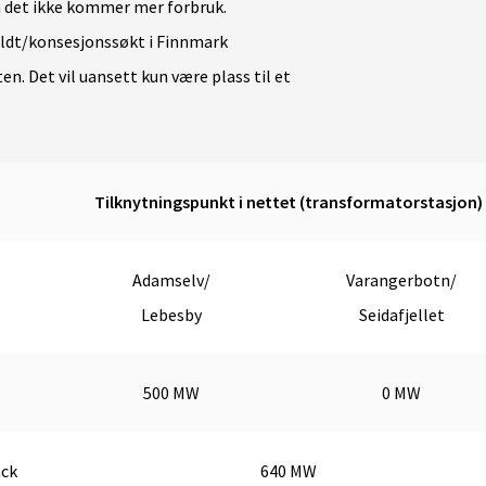
m det ikke kommer mer forbruk.
ldt/konsesjonssøkt i Finnmark
. Det vil uansett kun være plass til et
Tilknytningspunkt i nettet (transformatorstasjon)
Adamselv/
Varangerbotn/
Lebesby
Seidafjellet
500 MW
0 MW
ack
640 MW