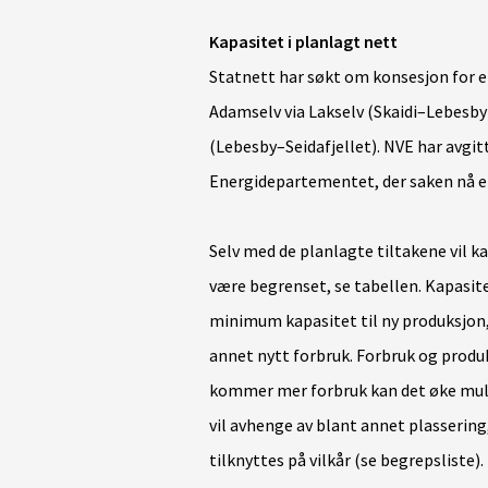
Kapasitet i planlagt nett
Statnett har søkt om konsesjon for e
Adamselv via Lakselv (Skaidi–Lebesby
(Lebesby–Seidafjellet). NVE har avgitt
Energidepartementet, der saken nå er
Selv med de planlagte tiltakene vil k
være begrenset, se tabellen. Kapasite
minimum kapasitet til ny produksjon,
annet nytt forbruk. Forbruk og prod
kommer mer forbruk kan det øke mulig
vil avhenge av blant annet plasserin
tilknyttes på vilkår (se begrepsliste)