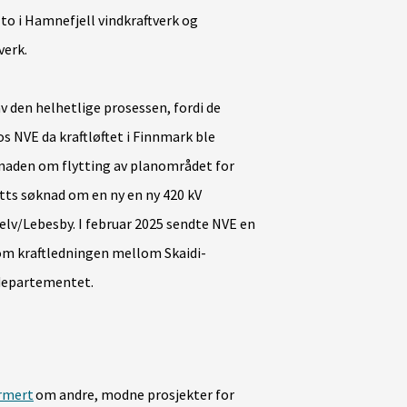
 to i Hamnefjell vindkraftverk og
verk.
 av den helhetlige prosessen, fordi de
os NVE da kraftløftet i Finnmark ble
knaden om flytting av planområdet for
tts søknad om en ny en ny 420 kV
lv/Lebesby. I februar 2025 sendte NVE en
om kraftledningen mellom Skaidi-
 departementet.
ormert
om andre, modne prosjekter for