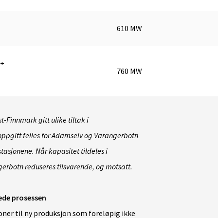
610 MW
 +
760 MW
t-Finnmark gitt ulike tiltak i
 oppgitt felles for Adamselv og Varangerbotn
tasjonene. Når kapasitet tildeles i
gerbotn reduseres tilsvarende, og motsatt.
lede prosessen
oner til ny produksjon som foreløpig ikke