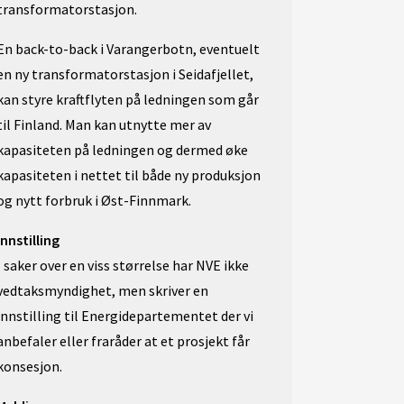
transformatorstasjon.
En back-to-back i Varangerbotn, eventuelt
en ny transformatorstasjon i Seidafjellet,
kan styre kraftflyten på ledningen som går
til Finland. Man kan utnytte mer av
kapasiteten på ledningen og dermed øke
kapasiteten i nettet til både ny produksjon
og nytt forbruk i Øst-Finnmark.
Innstilling
I saker over en viss størrelse har NVE ikke
vedtaksmyndighet, men skriver en
innstilling til Energidepartementet der vi
anbefaler eller fraråder at et prosjekt får
konsesjon.