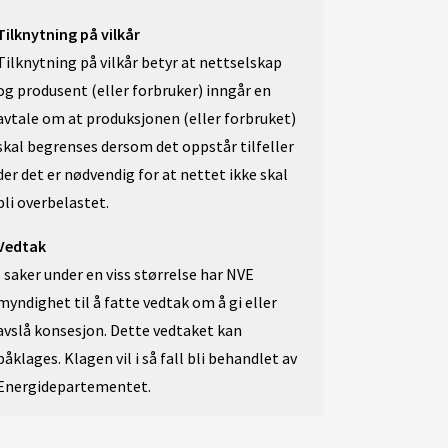
Tilknytning på vilkår
Tilknytning på vilkår betyr at nettselskap
og produsent (eller forbruker) inngår en
avtale om at produksjonen (eller forbruket)
skal begrenses dersom det oppstår tilfeller
der det er nødvendig for at nettet ikke skal
bli overbelastet.
Vedtak
I saker under en viss størrelse har NVE
myndighet til å fatte vedtak om å gi eller
avslå konsesjon. Dette vedtaket kan
påklages. Klagen vil i så fall bli behandlet av
Energidepartementet.