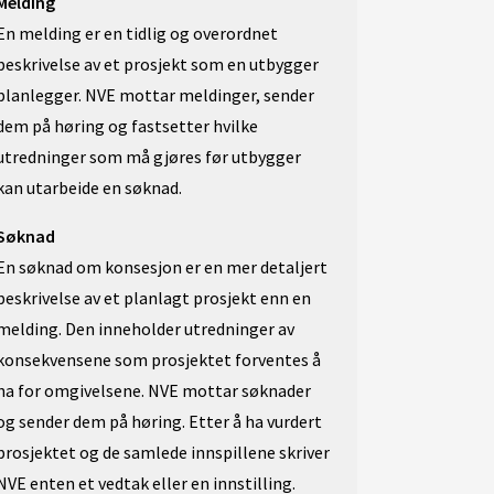
Melding
En melding er en tidlig og overordnet
beskrivelse av et prosjekt som en utbygger
planlegger. NVE mottar meldinger, sender
dem på høring og fastsetter hvilke
utredninger som må gjøres før utbygger
kan utarbeide en søknad.
Søknad
En søknad om konsesjon er en mer detaljert
beskrivelse av et planlagt prosjekt enn en
melding. Den inneholder utredninger av
konsekvensene som prosjektet forventes å
ha for omgivelsene. NVE mottar søknader
og sender dem på høring. Etter å ha vurdert
prosjektet og de samlede innspillene skriver
NVE enten et vedtak eller en innstilling.