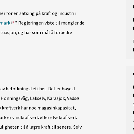
er for en satsing på kraft og industri i
nnmark
". Regjeringen viste til manglende
ituasjon, og har som mål å forbedre
lav befolkningstetthet. Det er høyest
 Honningsvåg, Lakselv, Karasjok, Vadsø
kraftverk har noe magasinkapasitet,
rk er vindkraftverk eller elvekraftverk
gheten til å lagre kraft til senere. Selv