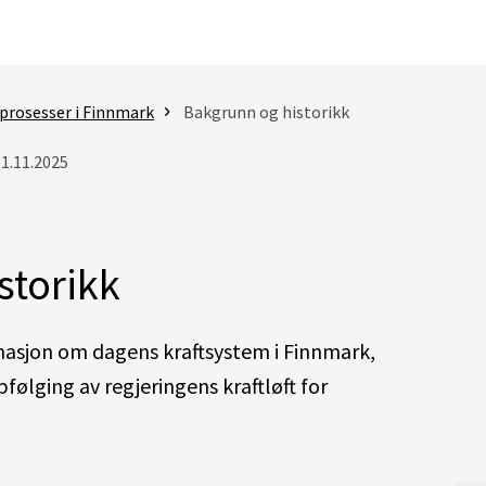
prosesser i Finnmark
Bakgrunn og historikk
11.11.2025
storikk
masjon om dagens kraftsystem i Finnmark,
følging av regjeringens kraftløft for