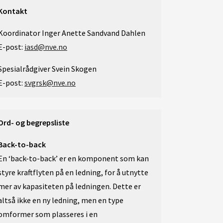
Kontakt
Koordinator Inger Anette Sandvand Dahlen
E-post:
iasd@nve.no
Spesialrådgiver Svein Skogen
E-post:
svgrsk@nve.no
Ord- og begrepsliste
Back-to-back
En ‘back-to-back’ er en komponent som kan
styre kraftflyten på en ledning, for å utnytte
mer av kapasiteten på ledningen. Dette er
altså ikke en ny ledning, men en type
omformer som plasseres i en