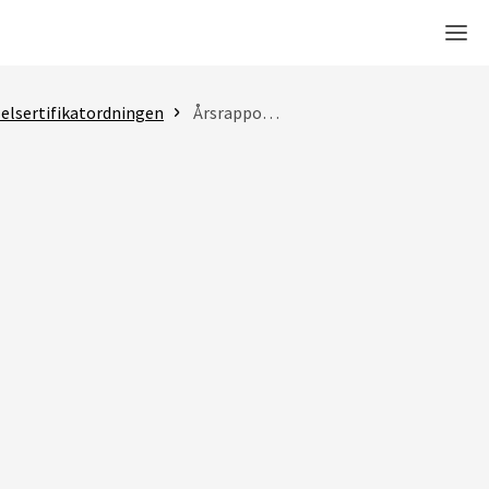
Men
 elsertifikatordningen
Årsrapport 2024