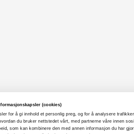
nformasjonskapsler (cookies)
er for å gi innhold et personlig preg, og for å analysere trafikken
OM NVE
OM NETTSTEDET
vordan du bruker nettstedet vårt, med partnerne våre innen sosi
eid, som kan kombinere den med annen informasjon du har gjort 
m NVE
Personvern og cookies