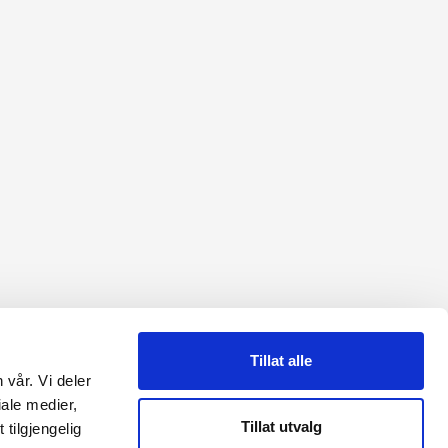
Tillat alle
 vår. Vi deler
RME
ale medier,
Tillat utvalg
tilgjengelig
Reguleringsmyndigheten