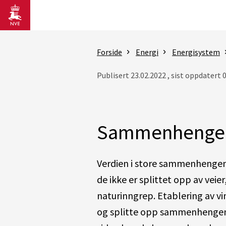
Gå til hovedinnhold
Forside
Energi
Energisystem
Publisert 23.02.2022 , sist oppdatert 
Sammenhengend
Verdien i store sammenhengen
de ikke er splittet opp av veier
naturinngrep. Etablering av vi
og splitte opp sammenhengen