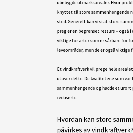
ubebygde utmarksarealer. Hvor probl
knyttet til store sammenhengende natu
sted. Generelt kan vi si at store s
preg er en begrenset ressurs – også i
viktige for arter som er sårbare for fo
leveområder, men de er også viktige fo
Et vindkraftverk vil prege hele areale
utover dette. De kvalitetene som var 
sammenhengende og hadde et urørt preg
reduserte.
Hvordan kan store samm
påvirkes av vindkraftverk