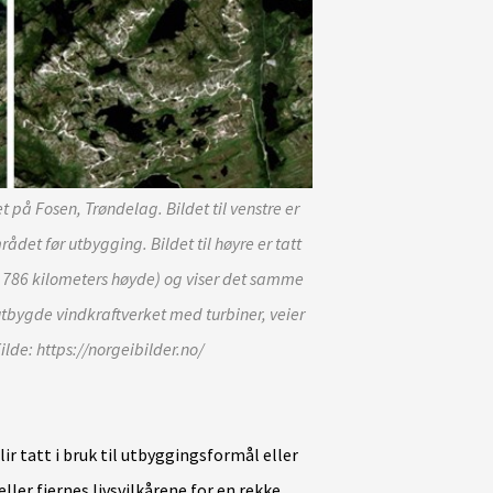
 på Fosen, Trøndelag. Bildet til venstre er
området før utbygging. Bildet til høyre er tatt
ca. 786 kilometers høyde) og viser det samme
tbygde vindkraftverket med turbiner, veier
ilde: https://norgeibilder.no/
r tatt i bruk til utbyggingsformål eller
eller fjernes livsvilkårene for en rekke