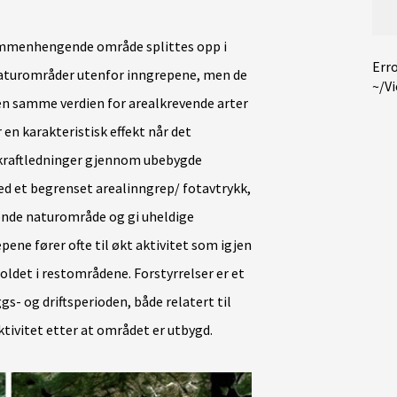
ammenhengende område splittes opp i
Erro
 naturområder utenfor inngrepene, men de
~/V
den samme verdien for arealkrevende arter
 en karakteristisk effekt når det
g kraftledninger gjennom ubebygde
ed et begrenset arealinngrep/ fotavtrykk,
nde naturområde og gi uheldige
ene fører ofte til økt aktivitet som igjen
oldet i restområdene. Forstyrrelser er et
ggs- og driftsperioden, både relatert til
ktivitet etter at området er utbygd.