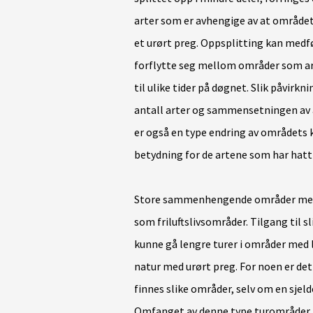
arter som er avhengige av at område
et urørt preg. Oppsplitting kan medfør
forflytte seg mellom områder som arte
til ulike tider på døgnet. Slik påvirk
antall arter og sammensetningen av ar
er også en type endring av områdets 
betydning for de artene som har hatt 
Store sammenhengende områder med u
som friluftslivsområder. Tilgang til sl
kunne gå lengre turer i områder med l
natur med urørt preg. For noen er det o
finnes slike områder, selv om en sjeld
Omfanget av denne type turområder h