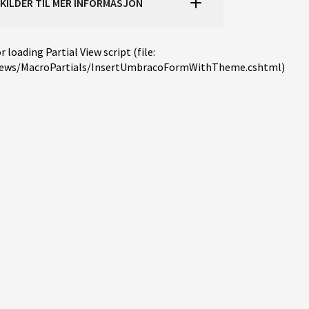
KILDER TIL MER INFORMASJON
r loading Partial View script (file:
iews/MacroPartials/InsertUmbracoFormWithTheme.cshtml)