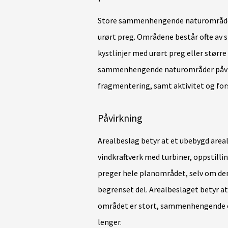
Store sammenhengende naturområder
urørt preg. Områdene består ofte av s
kystlinjer med urørt preg eller større
sammenhengende naturområder påvi
fragmentering, samt aktivitet og for
Påvirkning
Arealbeslag betyr at et ubebygd areal b
vindkraftverk med turbiner, oppstillin
preger hele planområdet, selv om de
begrenset del. Arealbeslaget betyr at
området er stort, sammenhengende og 
lenger.