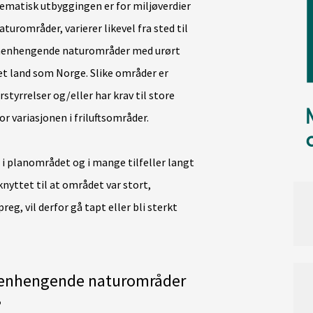
ematisk utbyggingen er for miljøverdier
rområder, varierer likevel fra sted til
ammenhengende naturområder med urørt
 et land som Norge. Slike områder er
rstyrrelser og/eller har krav til store
r variasjonen i friluftsområder.
t i planområdet og i mange tilfeller langt
knyttet til at området var stort,
, vil derfor gå tapt eller bli sterkt
enhengende naturområder
?