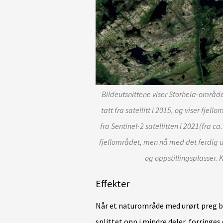
Bildeutsnittene viser Storheia-området
tatt fra satellitt i 2015, og viser fjell
fra Sentinel-2 satellitten i 2021(fra 
fjellområdet, men nå med det ferdig u
og oppstillingsplasser. K
Effekter
Når et naturområde med urørt preg bli
splittet opp i mindre deler, forringes 