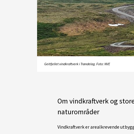
Geitfjellet vindkraftverk i Trøndelag. Foto: NVE
Om vindkraftverk og st
naturområder
Vindkraftverk er arealkrevende utbyggi