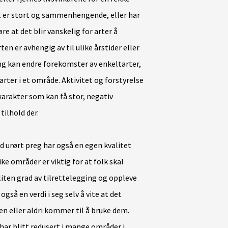
t er stort og sammenhengende, eller har
e at det blir vanskelig for arter å
n er avhengig av til ulike årstider eller
ning kan endre forekomster av enkeltarter,
ter i et område. Aktivitet og forstyrelse
karakter som kan få stor, negativ
tilhold der.
rørt preg har også en egen kvalitet
ike områder er viktig for at folk skal
iten grad av tilrettelegging og oppleve
gså en verdi i seg selv å vite at det
en eller aldri kommer til å bruke dem.
ar blitt redusert i mange områder i