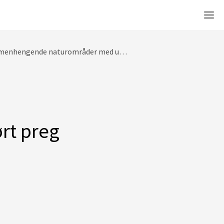
Men
nhengende naturområder med urørt preg
rt preg