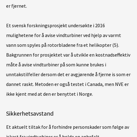
er fjernet.
Et svensk forskningsprosjekt undersøkte i 2016
mulighetene for å avise vindturbiner ved hjelp av varmt
vann som spyles på rotorbladene fra et helikopter (5).
Bakgrunnen for prosjektet var å utvikle en kostnadseffektiv
måte å avise vindturbiner på som kunne brukes i
unntakstilfeller dersom det er avgjørende å fjerne is som er
dannet raskt. Metoden er også testet i Canada, men NVE er
ikke kjent med at den er benyttet i Norge.
Sikkerhetsavstand
Et aktuelt tiltak for å forhindre personskader som følge av
iskast fra vindturbiner er å holde en anbefalt