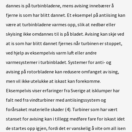
dannes is på turbinbladene, mens avising innebærer å
fjerne is som har blitt dannet. Et eksempel på antiising kan
være at turbinbladene varmes opp, slik at nedbør eller
skyising ikke omdannes til is på bladet. Avising kan skje ved
at is som har blitt dannet fjernes når turbinen er stoppet,
ved hjelp av eksempelvis varm luft eller andre
varmesystemer i turbinbladet. Systemer for anti- og
avising på rotorbladene kan redusere omfanget av ising,
men vil ikke utelukke at iskast kan forekomme.
Eksempelvis viser erfaringer fra Sverige at isklumper har
falt ned fra vindturbiner med antiisingssystem og
forårsaket materielle skader (4). Turbiner som har vært
stanset for avising kan i tillegg medføre fare for iskast idet
de startes opp igjen, fordi det er vanskelig å vite om all isen