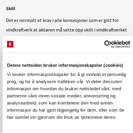
Skilt
Det er normalt et krav i alle konsesjoner som er gitt for
vindkraftverk at aktøren må sette opp skilt i vindkraftverket
som varsler om faren for iskast. Skilt som plasseres ved
veier, turstier og skiløyper kan informere de som ferdes i
området om iskastfaren, og bidra til at brukere av området
Denne nettsiden bruker informasjonskapsler (cookies)
ikke oppholder seg nær vindturbiner når det er fare for
Vi bruker informasjonskapsler for å gi innhold et personlig
iskast.
preg, og for å analysere trafikken vår. Vi deler dessuten
informasjon om hvordan du bruker nettstedet vårt, med
For at skilt skal bidra til å redusere risikoen for skader er
partnerne våre innen sosiale medier, annonsering og
analysearbeid, som kan kombinere den med annen
det viktig at faren blir forstått og skiltene respektert.
informasjon du har gjort tilgjengelig for dem, eller som de
Budskapet bør formidles på en enkel og forståelig måte og
har samlet inn gjennom din bruk av tjenestene deres.
skiltene må ha en hensiktsmessig plassering. Skiltene bør