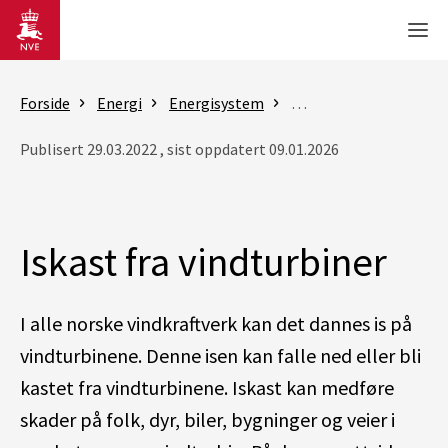
Gå til hovedinnhold
Men
Forside
Energi
Energisystem
Kunnskapsgrunnlag om v
Publisert 29.03.2022 , sist oppdatert 09.01.2026
Iskast fra vindturbiner
I alle norske vindkraftverk kan det dannes is på
vindturbinene. Denne isen kan falle ned eller bli
kastet fra vindturbinene. Iskast kan medføre
skader på folk, dyr, biler, bygninger og veier i