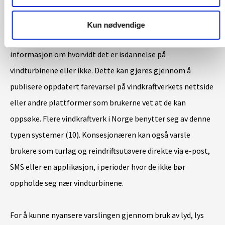
oppstart etter avising/stans av turbiner.
Kun nødvendige
Varslingen kan også nyanseres ved å gi brukere av området
informasjon om hvorvidt det er isdannelse på
vindturbinene eller ikke. Dette kan gjøres gjennom å
publisere oppdatert farevarsel på vindkraftverkets nettside
eller andre plattformer som brukerne vet at de kan
oppsøke. Flere vindkraftverk i Norge benytter seg av denne
typen systemer (10). Konsesjonæren kan også varsle
brukere som turlag og reindriftsutøvere direkte via e-post,
SMS eller en applikasjon, i perioder hvor de ikke bør
oppholde seg nær vindturbinene.
For å kunne nyansere varslingen gjennom bruk av lyd, lys