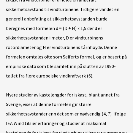
sikkerhetsavstand til vindturbinene. Tidligere var det en
generell anbefaling at sikkerhetsavstanden burde
beregnes med formelen d = (D + H) x 1,5 der d er
sikkerhetsavstanden i meter, D er vindturbinens
rotordiameter og H er vindturbinens tårnhøyde. Denne
formelen omtales ofte som Seiferts formel, og er basert på
empiriske data som ble samlet inn på slutten av 1990-
tallet fra flere europeiske vindkraftverk (6).
Nyere studier av kastelengder for iskast, blant annet fra
Sverige, viser at denne formelen gir større
sikkerhetsavstander enn det som er nødvendig (4, 7). Ifølge
IEA Wind tilsier erfaringer og studier at maksimal
kastelengde for iskast fra vindturbiner tilsvarer summen av