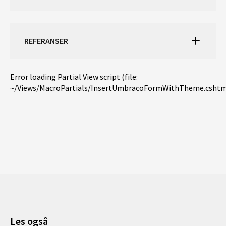
REFERANSER
Error loading Partial View script (file:
~/Views/MacroPartials/InsertUmbracoFormWithTheme.cshtm
Les også