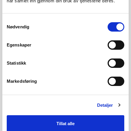
har samlet inn gjennom din bruk av tjenestene deres.
Samtykkevalg
NORGE FÅR LAVERE OG MER STABILE PRISER ENN
Nødvendig
PÅ KONTINENTET
Egenskaper
VANNKRAFTEN FORBLIR VIKTIG FOR DE NORSKE
KRAFTPRISENE
Statistikk
Markedsføring
UTVIKLINGEN NORD I NORDEN HAR BETYDNING
FOR PRISNIVÅ OG PRISFORSKJELL
Detaljer
Kontaktperson
Tillat alle