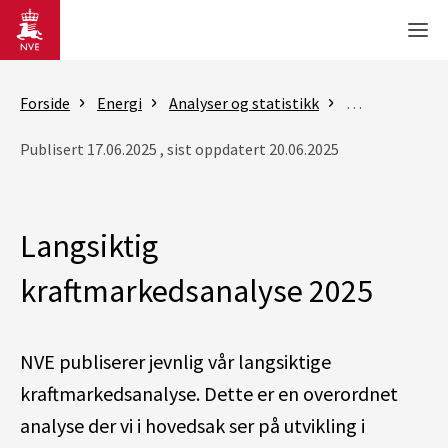
Gå til hovedinnhold
Men
Forside
Energi
Analyser og statistikk
Langsiktig kr
Publisert 17.06.2025 , sist oppdatert 20.06.2025
Langsiktig
kraftmarkedsanalyse 2025
NVE publiserer jevnlig vår langsiktige
kraftmarkedsanalyse. Dette er en overordnet
analyse der vi i hovedsak ser på utvikling i