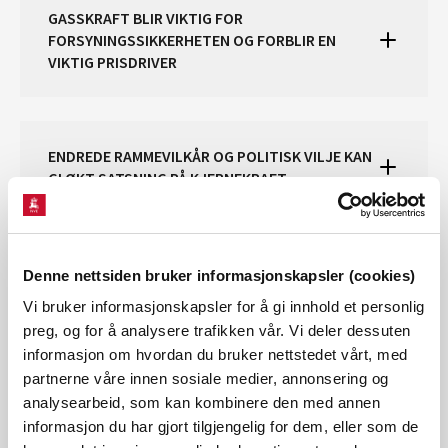
GASSKRAFT BLIR VIKTIG FOR
FORSYNINGSSIKKERHETEN OG FORBLIR EN
VIKTIG PRISDRIVER
ENDREDE RAMMEVILKÅR OG POLITISK VILJE KAN
GI ØKT SATSNING PÅ KJERNEKRAFT
DEN NORDISKE KRAFTBALANSEN HOLDER SEG
Denne nettsiden bruker informasjonskapsler (cookies)
STERK
Vi bruker informasjonskapsler for å gi innhold et personlig
preg, og for å analysere trafikken vår. Vi deler dessuten
informasjon om hvordan du bruker nettstedet vårt, med
partnerne våre innen sosiale medier, annonsering og
STORE VINDKRAFTPROSJEKTER ØKER DEN
analysearbeid, som kan kombinere den med annen
NORSKE KRAFTBALANSEN, MEN FØRST ETTER
informasjon du har gjort tilgjengelig for dem, eller som de
2030