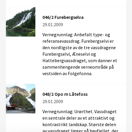
046/2 Furebergselva
29.01.2009
Vernegrunnlag: Anbefalt type- og
referansevassdrag. Furebergselvi er
den nordligste av de tre vassdragene
Furebergselvi, Æneselvi og
Hattebergvassdraget, som danner et
sammenhengende verneområde på
vestsiden av Folgefonna.
048/2 Opo m Låtefoss
29.01.2009
Vernegrunnlag: Urørthet. Vassdraget
en sentrale deler av et attraktivt og
kontrastrikt landskap. Største delen
av vassdraget ligger på høyfjellet, der