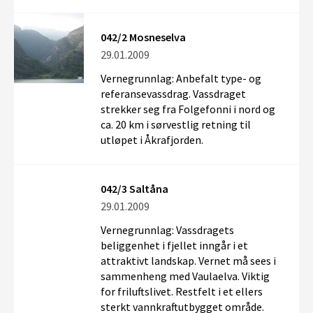
042/2 Mosneselva
29.01.2009
Vernegrunnlag: Anbefalt type- og
referansevassdrag. Vassdraget
strekker seg fra Folgefonni i nord og
ca. 20 km i sørvestlig retning til
utløpet i Åkrafjorden.
042/3 Saltåna
29.01.2009
Vernegrunnlag: Vassdragets
beliggenhet i fjellet inngår i et
attraktivt landskap. Vernet må sees i
sammenheng med Vaulaelva. Viktig
for friluftslivet. Restfelt i et ellers
sterkt vannkraftutbygget område.