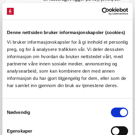
elver og vann er fremtredende i
landskapet. Fra kanten av platået
faller elvene i kraftige fosser bratt
ned i dalbunnen og videre til fjorden.
Elveløpsformer,
Denne nettsiden bruker informasjonskapsler (cookies)
isavsmeltingsformer, aktive
Vi bruker informasjonskapsler for å gi innhold et personlig
prosesser i avsetninger og fjell,
preg, og for å analysere trafikken vår. Vi deler dessuten
botanikk, fuglefauna og vannfauna
informasjon om hvordan du bruker nettstedet vårt, med
inngår som viktige deler av
partnerne våre innen sosiale medier, annonsering og
naturmangfoldet. Viktig for
analysearbeid, som kan kombinere den med annen
friluftslivet. Store deler av
fjellområdet ligger i nasjonalpark.
informasjon du har gjort tilgjengelig for dem, eller som de
har samlet inn gjennom din bruk av tjenestene deres.
049/1 Opo
Samtykkevalg
29.01.2009
Nødvendig
Vernegrunnlag: Urørthet. Vassdraget
er sentrale deler av et attraktivt og
kontrastrikt landskap. Største delen
Egenskaper