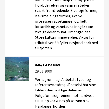
fjord, der elver og vann er stedvis
svært fremtredende. Elveløpsformer,
isavsmeltingsformer, aktive
prosesser i avsetninger og fjell,
botanikk og vannfauna inngår som
viktige deler av naturmangfoldet.
Store kulturminneverdier. Viktig for
friluftslivet. Utfyller nasjonalpark ned
til fjorden.
046/1 Æneselvi
29.01.2009
Vernegrunnlag: Anbefalt type- og
referansevassdrag. Æneselvi har sine
kilder i den vestlige delen av
Folgefonni og renner mot nordvest
til utløp ved Ænes på østsiden av
Hardangerfjorden.