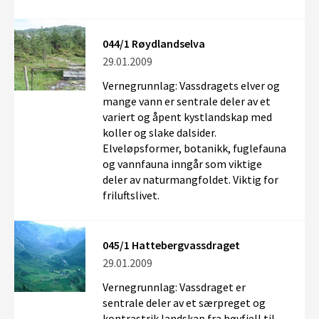
044/1 Røydlandselva
29.01.2009
Vernegrunnlag: Vassdragets elver og
mange vann er sentrale deler av et
variert og åpent kystlandskap med
koller og slake dalsider.
Elveløpsformer, botanikk, fuglefauna
og vannfauna inngår som viktige
deler av naturmangfoldet. Viktig for
friluftslivet.
045/1 Hattebergvassdraget
29.01.2009
Vernegrunnlag: Vassdraget er
sentrale deler av et særpreget og
kontrastrik landskap fra høyfjell til