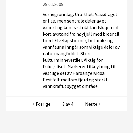
29.01.2009
Vernegrunnlag: Urørthet. Vassdraget
er lite, men sentrale deler av et
variert og kontrastrikt landskap med
kort avstand fra høyfjell med breer til
fjord. Elveløpsformer, botanikk og
vannfauna inngår som viktige deler av
naturmangfoldet. Store
kulturminneverdier. Viktig for
friluftslivet. Markerer tilknytning til
vestlige del av Hardangervidda.
Restfelt mellom fjord og sterkt
vannkraftutbygget område.
Forrige
3 av 4
Neste