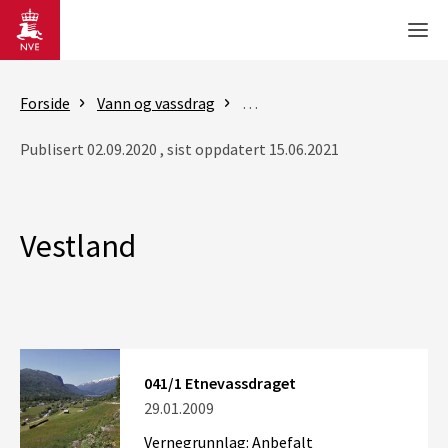
Gå til hovedinnhold
Men
Forside
Vann og vassdrag
Vassdragsforvaltning
Vern
Publisert 02.09.2020 , sist oppdatert 15.06.2021
Vestland
041/1 Etnevassdraget
29.01.2009
Vernegrunnlag: Anbefalt