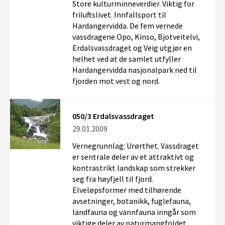
Store kulturminneverdier. Viktig for
friluftslivet. Innfallsport til
Hardangervidda. De fem vernede
vassdragene Opo, Kinso, Bjotveitelvi,
Erdalsvassdraget og Veig utgjør en
helhet ved at de samlet utfyller
Hardangervidda nasjonalpark ned til
fjorden mot vest og nord.
050/3 Erdalsvassdraget
29.01.2009
Vernegrunnlag: Urørthet. Vassdraget
er sentrale deler av et attraktivt og
kontrastrikt landskap som strekker
seg fra høyfjell til fjord.
Elveløpsformer med tilhørende
avsetninger, botanikk, fuglefauna,
landfauna og vannfauna inngår som
viktige deler av naturmangfoldet.