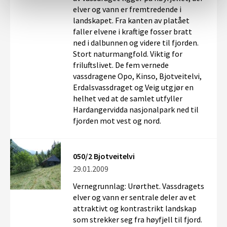
elver og vann er fremtredende i
landskapet. Fra kanten av platået
faller elvene i kraftige fosser bratt
ned i dalbunnen og videre til fjorden.
Stort naturmangfold. Viktig for
friluftslivet. De fem vernede
vassdragene Opo, Kinso, Bjotveitelvi,
Erdalsvassdraget og Veig utgjør en
helhet ved at de samlet utfyller
Hardangervidda nasjonalpark ned til
fjorden mot vest og nord.
050/2 Bjotveitelvi
29.01.2009
Vernegrunnlag: Urørthet. Vassdragets
elver og vann er sentrale deler av et
attraktivt og kontrastrikt landskap
som strekker seg fra høyfjell til fjord.