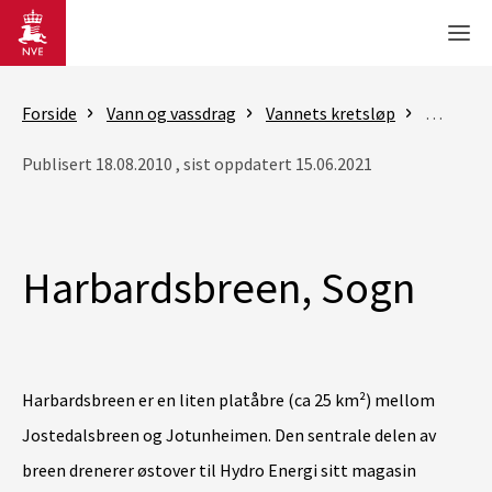
Gå til hovedinnhold
Men
Forside
Vann og vassdrag
Vannets kretsløp
Bre
J
Publisert 18.08.2010 , sist oppdatert 15.06.2021
Harbardsbreen, Sogn
Harbardsbreen er en liten platåbre (ca 25 km²) mellom
Jostedalsbreen og Jotunheimen. Den sentrale delen av
breen drenerer østover til Hydro Energi sitt magasin