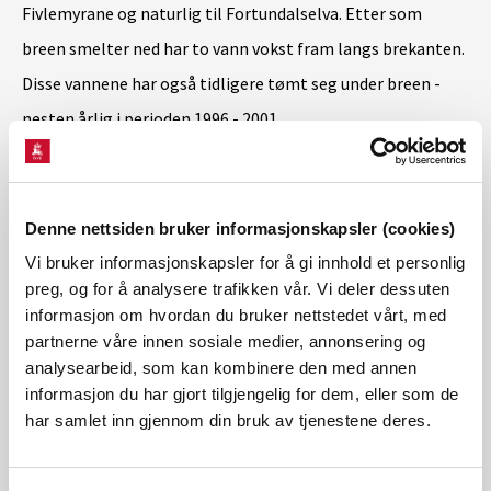
Fivlemyrane og naturlig til Fortundalselva. Etter som
breen smelter ned har to vann vokst fram langs brekanten.
Disse vannene har også tidligere tømt seg under breen -
nesten årlig i perioden 1996 - 2001.
I løpet av perioden 4.-7. august 2010 ble ca 5,5 mill m³ vann
tappet fra bresjøene. En ny hendelse i 2015 ble forutsett
Denne nettsiden bruker informasjonskapsler (cookies)
fordi vannstand i den bredemte sjøen var så høy i forhold til
Vi bruker informasjonskapsler for å gi innhold et personlig
preg, og for å analysere trafikken vår. Vi deler dessuten
høyde til breens overflate. Etter en befaring av NVE ble
informasjon om hvordan du bruker nettstedet vårt, med
kraftselskapet rådet å senke vannstand i vannkraft
partnerne våre innen sosiale medier, annonsering og
magasinet nedstrøms fra breen. En uke etter at de gjort
analysearbeid, som kan kombinere den med annen
informasjon du har gjort tilgjengelig for dem, eller som de
det kom jøkulhlaup 21. august. 5 million m³ vann tømte seg
har samlet inn gjennom din bruk av tjenestene deres.
under breen men på en kontrollert måte.
Kontaktinformasjon