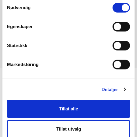
Samtykkevalg
Nødvendig
Miriam Jackson
Egenskaper
Statistikk
Markedsføring
KONTAKT OSS
Detaljer
Kontakt
Tillat alle
NVEs beredskapsrolle
Presserom
Tillat utvalg