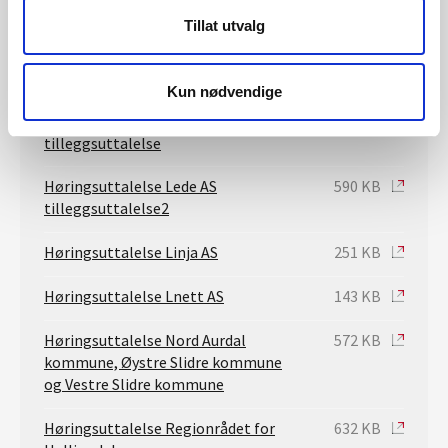
Tillat utvalg
Høringsuttalelse Jæren Everk AS
941 KB
Høringsuttalelse Lede AS
811 KB
Kun nødvendige
Høringsuttalelse Lede AS
140 KB
tilleggsuttalelse
Høringsuttalelse Lede AS
590 KB
tilleggsuttalelse2
Høringsuttalelse Linja AS
251 KB
Høringsuttalelse Lnett AS
143 KB
Høringsuttalelse Nord Aurdal
572 KB
kommune, Øystre Slidre kommune
og Vestre Slidre kommune
Høringsuttalelse Regionrådet for
632 KB