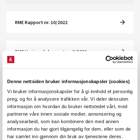
RME Rapport nr. 10/2022
RME Høringsdokument nr. 3/2022
Relevante dokumenter
Denne nettsiden bruker informasjonskapsler (cookies)
Effekter av ny modell på varsel 2022.xlsx
Vi bruker informasjonskapsler for å gi innhold et personlig
preg, og for å analysere trafikken vår. Vi deler dessuten
Rammevilkårsvariabler.xlsx
informasjon om hvordan du bruker nettstedet vårt, med
Beregning av inntektsrammer med ny modell
partnerne våre innen sosiale medier, annonsering og
(IRiR2022.zip)
analysearbeid, som kan kombinere den med annen
informasjon du har gjort tilgjengelig for dem, eller som de
har samlet inn gjennom din bruk av tjenestene deres.