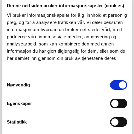
Denne nettsiden bruker informasjonskapsler (cookies)
Estimert anleggsbidrag
Vi bruker informasjonskapsler for å gi innhold et personlig
For at en kunde som utløser en nettinvestering skal kunne
preg, og for å analysere trafikken vår. Vi deler dessuten
informasjon om hvordan du bruker nettstedet vårt, med
ta stilling til kostnadene ved sin tilknytning eller
partnerne våre innen sosiale medier, annonsering og
forsterkning, må nettselskapet legge frem et estimat på
analysearbeid, som kan kombinere den med annen
hvor stort anleggsbidrag kunden må betale. Som et
informasjon du har gjort tilgjengelig for dem, eller som de
har samlet inn gjennom din bruk av tjenestene deres.
minimum skal estimatet være oppstilt fordelt på arbeids-
og materialkostnader, spesifisert på hovedkomponenter.
Samtykkevalg
Dette gir kunden - i samråd med sakkyndig - mulighet til å
Nødvendig
ta stilling til rimeligheten i kostnadsoverslaget. På
forespørsel fra kunde skal nettselskapet gi innsyn i
Egenskaper
fullstendig kostnadsgrunnlag uten ugrunnet opphold.
Statistikk
Hvilke kostnader som kan inngå i det totale