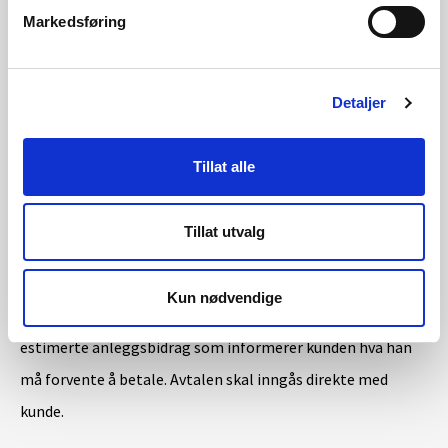
kostnadsgrunnlaget for et anleggsbidrag, og hvordan
Markedsføring
kundens andel av dette grunnlaget fastsettes beskrives
nærmere
her
.
Detaljer
Nettselskapets plikt til å inngå avtale
om anleggsbidrag
Tillat alle
I
§ 16-4
fremgår det at nettselskapet skal inngå en
Tillat utvalg
skriftlig avtale om anleggsbidrag direkte med kunden.
Avtalen skal vise hva nettselskapet skal levere, hvor lang
Kun nødvendige
tid det er forventet å ta før nettanlegget er ferdig, og det
estimerte anleggsbidrag som informerer kunden hva han
må forvente å betale. Avtalen skal inngås direkte med
kunde.