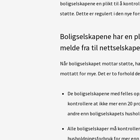
boligselskapene en plikt til å kontrol
støtte. Dette er regulert i den nye for
Boligselskapene har en pli
melde fra til nettselskap
Når boligselskapet mottar støtte, har 
mottatt for mye. Det er to forhold d
De boligselskapene med felles op
kontrollere at ikke mer enn 20 pr
andre enn boligselskapets hushold
Alle boligselskaper må kontrollere
husholdningsforbruk for mer enn 