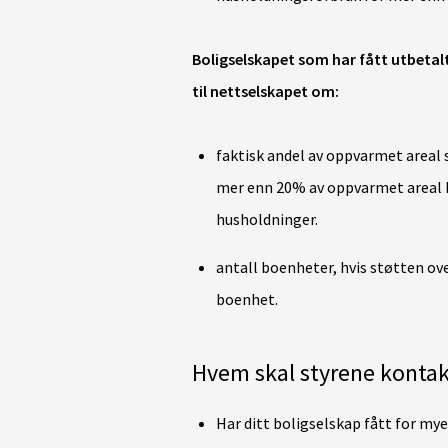
Boligselskapet som har fått utbetalt
til nettselskapet om:
faktisk andel av oppvarmet areal
mer enn 20% av oppvarmet areal b
husholdninger.
antall boenheter, hvis støtten ov
boenhet.
Hvem skal styrene kontak
Har ditt boligselskap fått for m