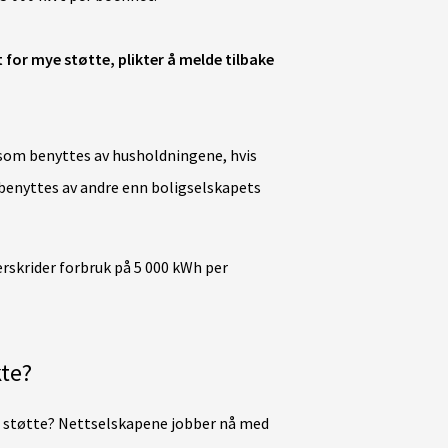
 for mye støtte, plikter å melde tilbake
 som benyttes av husholdningene, hvis
enyttes av andre enn boligselskapets
erskrider forbruk på 5 000 kWh per
te?
ye støtte? Nettselskapene jobber nå med