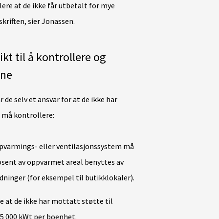
lere at de ikke får utbetalt for mye
skriften, sier Jonassen.
kt til å kontrollere og
ene
de selv et ansvar for at de ikke har
e må kontrollere:
pvarmings- eller ventilasjonssystem må
osent av oppvarmet areal benyttes av
ninger (for eksempel til butikklokaler).
 at de ikke har mottatt støtte til
5 000 kWt per boenhet.