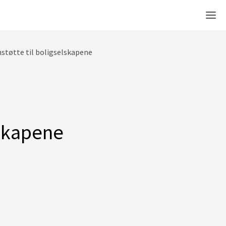
Men
støtte til boligselskapene
lskapene