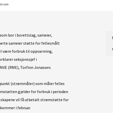
ash.com
som bor i borettslag, sameier,
nerte sameier støtte for fellesmålt
l være forbruk til oppvarming,
rklarer seksjonssjef i
 NVE (RME), Torfinn Jonassen.
punkt (strømmåler) som måler felles
ømstøtten gjelder for forbruk i perioden
lskapene vil få utbetalt strømstøtte for
kommer i februar.