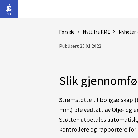
Gå til hovedinnhold
Forside
Nytt fra RME
Nyheter 
Publisert 25.01.2022
Slik gjennomfør
Strømstøtte til boligselskap (
mm.) ble vedtatt av Olje- og 
Støtten utbetales automatisk,
kontrollere og rapportere for å