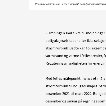
Photo by: Anders Holm Jensen, unplash.com/@ahallora unspl
- Ordningen skal sikre husholdninger 
boligaksjeselskaper eller ikke seksjo
strømforbruk. Dette kan for eksempe
varmtvann og varme i fellesarealer, fo
Reguleringsmyndigheten for energi i
Med felles målepunkt menes et måle
strømforbruk til boligselskapet. Str
desember 2021 til mars 2022. Boligse
desember og januar på regninga som 