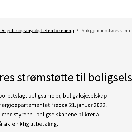
- Reguleringsmyndigheten for energi
Slik gjennomføres strøm
es strømstøtte til boligse
borettslag, boligsameier, boligaksjeselskap
energidepartementet fredag 21. januar 2022.
 men styrene i boligselskapene plikter å
 sikre riktig utbetaling.