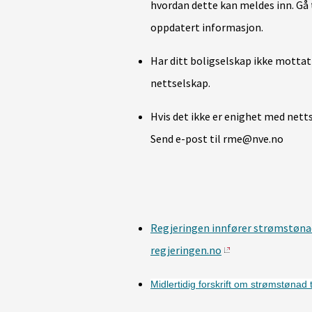
hvordan dette kan meldes inn. Gå t
oppdatert informasjon.
Har ditt boligselskap ikke mottat
nettselskap.
Hvis det ikke er enighet med nett
Send e-post til rme@nve.no
Regjeringen innfører strømstønad
regjeringen.no
Midlertidig forskrift om strømstønad t