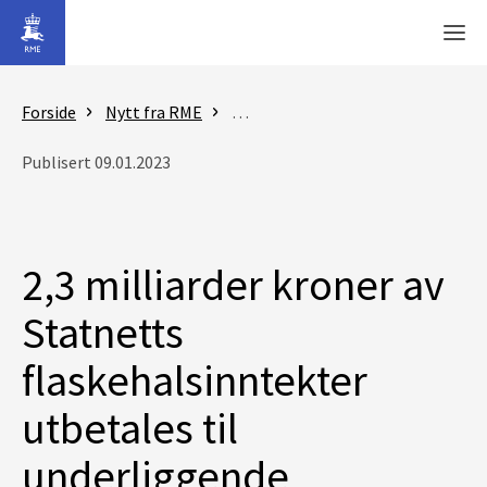
Gå til hovedinnhold
Men
Forside
Nytt fra RME
Nyheter - Reguleringsmyndigheten
Publisert 09.01.2023
2,3 milliarder kroner av
Statnetts
flaskehalsinntekter
utbetales til
underliggende