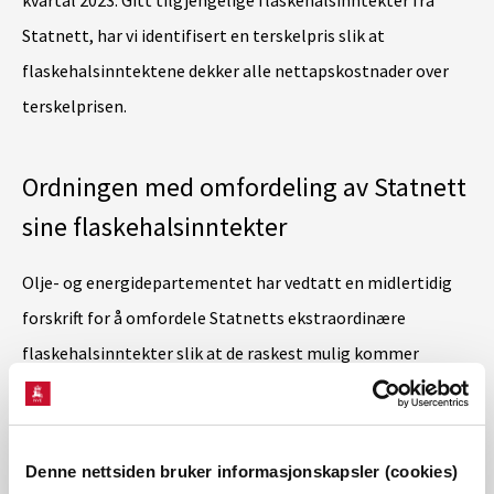
kvartal 2023. Gitt tilgjengelige flaskehalsinntekter fra
Statnett, har vi identifisert en terskelpris slik at
flaskehalsinntektene dekker alle nettapskostnader over
terskelprisen.
Ordningen med omfordeling av Statnett
sine flaskehalsinntekter
Olje- og energidepartementet har vedtatt en midlertidig
forskrift for å omfordele Statnetts ekstraordinære
flaskehalsinntekter slik at de raskest mulig kommer
nettkundene til gode. Ordningen skal bidra til at
nettkunder i områder med høye kraftpriser ikke opplever
høyere nettleie som følge av høye nettapskostnader.
Denne nettsiden bruker informasjonskapsler (cookies)