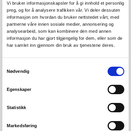
Ordningen kan også bedre likviditetssituasjonen for noen
Vi bruker informasjonskapsler for å gi innhold et personlig
av nettselskapene.
Forskriften
varer ut 2023.
preg, og for å analysere trafikken vår. Vi deler dessuten
informasjon om hvordan du bruker nettstedet vårt, med
partnerne våre innen sosiale medier, annonsering og
Detaljene rundt ordningen er beskrevet i
RME Rapport
analysearbeid, som kan kombinere den med annen
5/2022: Forslag til midlertidig forskrift om bruk av
informasjon du har gjort tilgjengelig for dem, eller som de
har samlet inn gjennom din bruk av tjenestene deres.
flaskehalsinntekter (nve.no)
.
Kontakt
Samtykkevalg
Nødvendig
Seksjonssjef
Roar Amundsveen
Tlf: 410 47 147
Egenskaper
Seniorrådgiver
Hilde Marit Kvile
Statistikk
Tlf: 416 49 445
Markedsføring