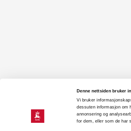
Denne nettsiden bruker i
Vi bruker informasjonskapsl
KONTAKT OSS
dessuten informasjon om h
annonsering og analysearb
Kontakt
O
for dem, eller som de har 
NVEs beredskapsrolle
J