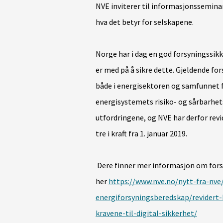
NVE inviterer til informasjonssemina
hva det betyr for selskapene.
Norge har i dag en god forsyningssikk
er med på å sikre dette. Gjeldende fors
både i energisektoren og samfunnet f
energisystemets risiko- og sårbarhet
utfordringene, og NVE har derfor revid
tre i kraft fra 1. januar 2019.
Dere finner mer informasjon om fors
her
https://www.nve.no/nytt-fra-nve
energiforsyningsberedskap/revidert-k
kravene-til-digital-sikkerhet/