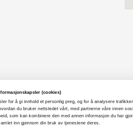
nformasjonskapsler (cookies)
er for å gi innhold et personlig preg, og for å analysere trafikken
OM NVE
OM NETTSTEDET
vordan du bruker nettstedet vårt, med partnerne våre innen sosi
eid, som kan kombinere den med annen informasjon du har gjort 
m NVE
Personvern og cookies
samlet inn gjennom din bruk av tjenestene deres.
obb i NVE
Tilgjengelighetserklæring