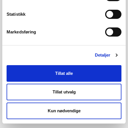
seminaret i etterkant
her
.
Dette er et tidligere arrangement
Statistikk
Sted:
Markedsføring
Dato:
25. MAI 2023
Detaljer
Frist:
25.05.2023
Tillat alle
Tillat utvalg
Kun nødvendige