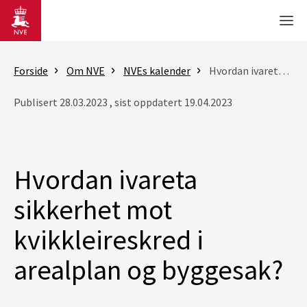
Gå til hovedinnhold
Men
Forside
Om NVE
NVEs kalender
Hvordan ivareta sikkerhet mot kvikkleireskred i arealplan og byggesak?
Publisert 28.03.2023 , sist oppdatert 19.04.2023
Hvordan ivareta
sikkerhet mot
kvikkleireskred i
arealplan og byggesak?