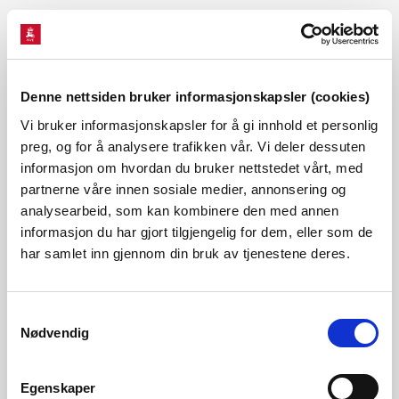
kvikkleireskredfare i henhold til NVEs veileder 1/2019. Det
blir også fokus på valg av tiltakskategori og tilhørende
sikkerhetskrav, inkludert informasjon om hvilke små tiltak
Denne nettsiden bruker informasjonskapsler (cookies)
som kan gjennomføres uten geoteknisk kompetanse.
Vi bruker informasjonskapsler for å gi innhold et personlig
preg, og for å analysere trafikken vår. Vi deler dessuten
Seminaret varer fra 12.00 – 14.30, og det blir mulighet for å
informasjon om hvordan du bruker nettstedet vårt, med
stille spørsmål underveis. Seminaret blir tatt opp og lagt
partnerne våre innen sosiale medier, annonsering og
analysearbeid, som kan kombinere den med annen
ut på NVEs nettsider i etterkant.
informasjon du har gjort tilgjengelig for dem, eller som de
har samlet inn gjennom din bruk av tjenestene deres.
Meld deg på her.
Samtykkevalg
Obs, NVE har et tak for antall påmeldte til arrangementet
Nødvendig
på 1000 deltakere på grunn av den tekniske løsningen. Om
du ikke får meldte deg på så vil du likevel kunne se
Egenskaper