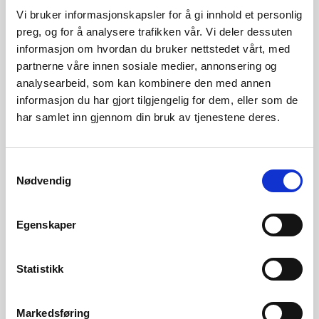
Drammen
Vi bruker informasjonskapsler for å gi innhold et personlig
preg, og for å analysere trafikken vår. Vi deler dessuten
Dato:
22. - 23. MAI 2019
informasjon om hvordan du bruker nettstedet vårt, med
partnerne våre innen sosiale medier, annonsering og
Frist:
01.01.0001
analysearbeid, som kan kombinere den med annen
informasjon du har gjort tilgjengelig for dem, eller som de
har samlet inn gjennom din bruk av tjenestene deres.
Samtykkevalg
Nødvendig
Egenskaper
Statistikk
Markedsføring