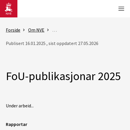
Gå til hovedinnhold
Men
Forside
Om NVE
Forsking og utvikling (FoU) i NVE
Fo
Publisert 16.01.2025 , sist oppdatert 27.05.2026
FoU-publikasjonar 2025
Under arbeid...
Rapportar