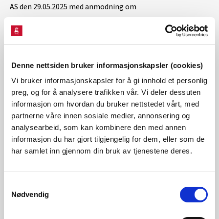
AS den 29.05.2025 med anmodning om
konsesjonspliktvurdering av opprusting og utvidelse av
Kaldåga kraftverk. Opprusting og utvidelse av Kaldåga
kraftverk innebærer bygging av nytt kraftverk med økt
Denne nettsiden bruker informasjonskapsler (cookies)
installert effekt og ny vannvei i fjell. Helgeland Kraft
Vi bruker informasjonskapsler for å gi innhold et personlig
Vannkraft AS (HKV) har fremlagt to alternative løsninger
preg, og for å analysere trafikken vår. Vi deler dessuten
for ny kraftstasjon og for inntak. NVE vurderer at de
informasjon om hvordan du bruker nettstedet vårt, med
fremlagte alternativene ikke vil føre til nye ulemper eller
partnerne våre innen sosiale medier, annonsering og
analysearbeid, som kan kombinere den med annen
skader for allmenne interesser av et slikt omfang at det er
informasjon du har gjort tilgjengelig for dem, eller som de
konsesjonspliktig etter vassdragsreguleringsloven § 3.
har samlet inn gjennom din bruk av tjenestene deres.
Kraftverket ligger i Drevjavassdraget som er varig vernet
mot kraftutbygging. NVE mener de fremlagte planene for
Samtykkevalg
opprusting og utvidelse av kraftverket ikke vil påvirke
Nødvendig
verneverdiene i vassdraget.