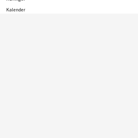
Kalender
OM NETTSTEDET
Personvern og cookies
Tilgjengelighetserklæring
RME
Reguleringsmyndigheten