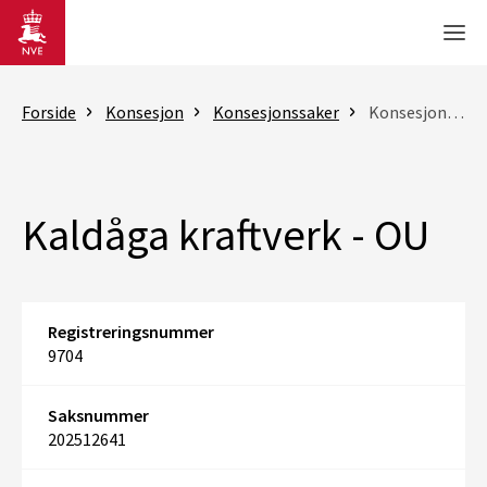
Gå til hovedinnhold
Men
Forside
Konsesjon
Konsesjonssaker
Konsesjonssak
Kaldåga kraftverk - OU
Registreringsnummer
9704
Saksnummer
202512641