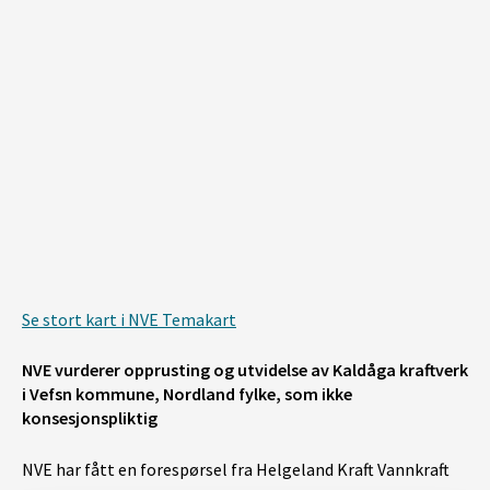
None
|
©️ Geodata AS, Kartverket, Geovekst og kommunene, Norsk Polarinstitutt, Lantmäteriet, Lantmäteriverket/NLS, OpenStreetMap
Se stort kart i NVE Temakart
NVE vurderer opprusting og utvidelse av Kaldåga kraftverk
i Vefsn kommune, Nordland fylke, som ikke
konsesjonspliktig
NVE har fått en forespørsel fra Helgeland Kraft Vannkraft