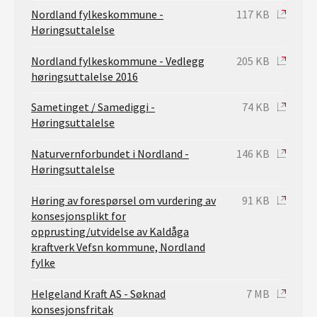
Nordland fylkeskommune -
117 KB
Høringsuttalelse
Nordland fylkeskommune - Vedlegg
205 KB
høringsuttalelse 2016
Sametinget / Samediggi -
74 KB
Høringsuttalelse
Naturvernforbundet i Nordland -
146 KB
Høringsuttalelse
Høring av forespørsel om vurdering av
91 KB
konsesjonsplikt for
opprusting/utvidelse av Kaldåga
kraftverk Vefsn kommune, Nordland
fylke
Helgeland Kraft AS - Søknad
7 MB
konsesjonsfritak