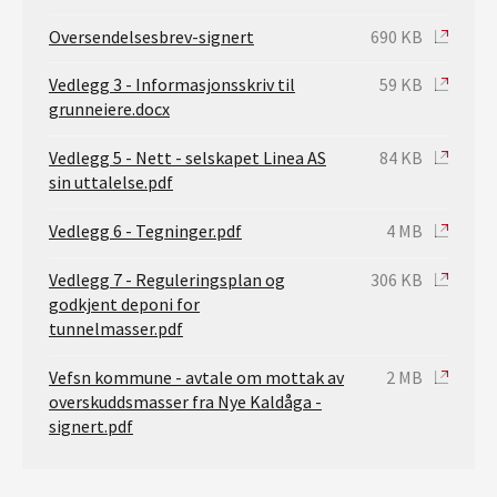
Oversendelsesbrev-signert
690 KB
Vedlegg 3 - Informasjonsskriv til
59 KB
grunneiere.docx
Vedlegg 5 - Nett - selskapet Linea AS
84 KB
sin uttalelse.pdf
Vedlegg 6 - Tegninger.pdf
4 MB
Vedlegg 7 - Reguleringsplan og
306 KB
godkjent deponi for
tunnelmasser.pdf
Vefsn kommune - avtale om mottak av
2 MB
overskuddsmasser fra Nye Kaldåga -
signert.pdf