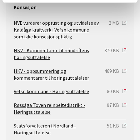
Konsesjon
NVE vurderer opprusting og utvidelse av
2 MB
Kaldåga kraftverk i Vefsn kommune
som ikke konsesjonspliktig
HKV - Kommentarer til reindriftens
370 KB
høringsuttalelse
HKV - oppsummering og
469 KB
kommentarer til høringsuttalelser
Vefsn kommune - Høringsuttalelse
80 KB
Røssåga Toven reinbeitedistrikt -
97 KB
Høringsuttalelse
Statsforvalteren i Nordland -
51 KB
Høringsuttalelse