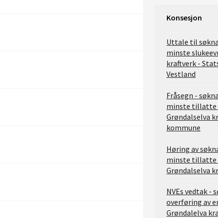
Konsesjon
Uttale til søkn
minste slukeev
kraftverk - Stat
Vestland
Fråsegn - søkn
minste tillatte
Grøndalselva kr
kommune
Høring av søkn
minste tillatte
Grøndalselva kr
NVEs vedtak - 
overføring av e
Grøndalelva kra