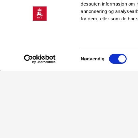
dessuten informasjon om h
annonsering og analysearb
for dem, eller som de har 
Samtykkevalg
Nødvendig
Se stort kart i NVE Temakart
KONTAKT OSS