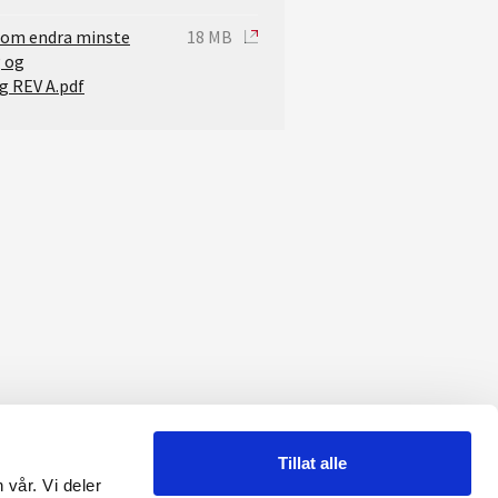
 om endra minste
18 MB
g og
g REV A.pdf
Tillat alle
 vår. Vi deler