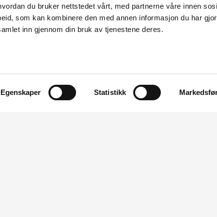
vordan du bruker nettstedet vårt, med partnerne våre innen sosi
eid, som kan kombinere den med annen informasjon du har gjort 
samlet inn gjennom din bruk av tjenestene deres.
Egenskaper
Statistikk
Markedsfø
OM NVE
OM NETTSTEDET