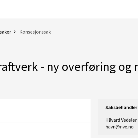
saker
Konsesjonssak
aftverk - ny overføring og
Saksbehandler
Håvard Vedeler
havn@nve.no