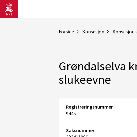
Gå til hovedinnhold
Forside
Konsesjon
Konsesjons
Grøndalselva kr
slukeevne
Registreringsnummer
9445
Saksnummer