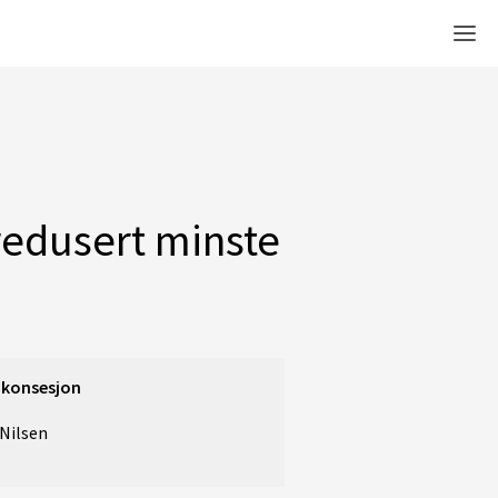
Men
 redusert minste
 konsesjon
 Nilsen