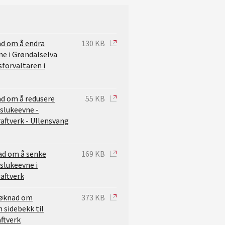
ad om å endra
130 KB
ne i Grøndalselva
sforvaltaren i
ad om å redusere
55 KB
 slukeevne -
aftverk - Ullensvang
ad om å senke
169 KB
 slukeevne i
aftverk
søknad om
373 KB
n sidebekk til
ftverk