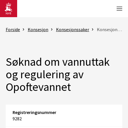
Gå til hovedinnhold
Men
Forside
Konsesjon
Konsesjonssaker
Konsesjonssak
Søknad om vannuttak
og regulering av
Opoftevannet
Registreringsnummer
9282