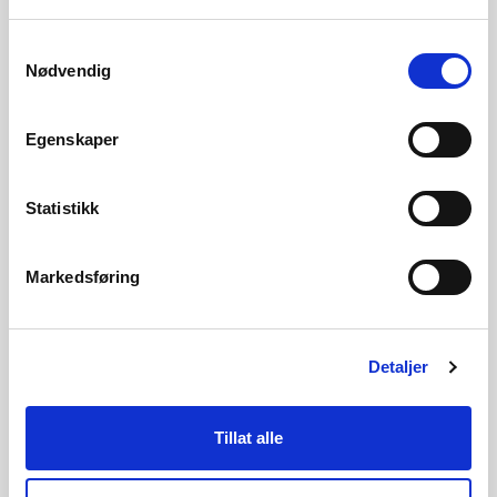
Horingsuttalelse fra Kvinesdal jeger-
51 KB
og fiskerforening
Samtykkevalg
Nødvendig
Høringsuttalelse fra Birdlife Vest-
50 KB
Agder del 1
Egenskaper
Høringsuttalelse fra Birdlife Vest-
52 KB
Agder del 2
Statistikk
Høringsuttalelse fra Farsund SV -
52 KB
Sosialistisk Venstreparti
Markedsføring
Høringsuttalelse fra Tommy og Katja
81 KB
Haaversen-Westhassel Skjølberg
Detaljer
Høringsuttalelse fra Anne-Sofie
208 KB
Opofte
Tillat alle
Høringsuttalelse fra Kjell Opofte
95 KB