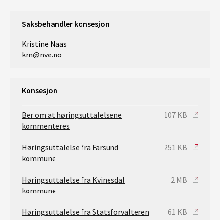
Saksbehandler konsesjon
Kristine Naas
krn@nve.no
Konsesjon
Ber om at høringsuttalelsene
107 KB
kommenteres
Høringsuttalelse fra Farsund
251 KB
kommune
Høringsuttalelse fra Kvinesdal
2 MB
kommune
Høringsuttalelse fra Statsforvalteren
61 KB