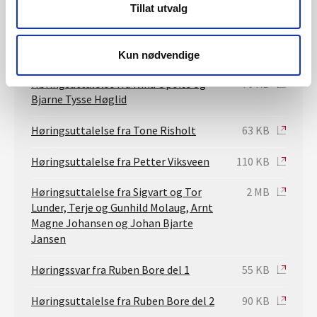
Høringsuttalelse fra Aud Irene
634 KB
Tillat utvalg
Vatland
Høringsuttalelse fra Christian Opofte
116 KB
Kun nødvendige
Høringsuttalelse fra Nina Opofte og
76 KB
Bjarne Tysse Høglid
Høringsuttalelse fra Tone Risholt
63 KB
Høringsuttalelse fra Petter Viksveen
110 KB
Høringsuttalelse fra Sigvart og Tor
2 MB
Lunder, Terje og Gunhild Molaug, Arnt
Magne Johansen og Johan Bjarte
Jansen
Høringssvar fra Ruben Bore del 1
55 KB
Høringsuttalelse fra Ruben Bore del 2
90 KB