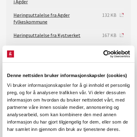
i Agder
Høringsuttalelse fra Agder
132 KB
fylkeskommune
Høringsuttalelse fra Kystverket
167 KB
Høringsuttalelse fra Mattilsynet
96 KB
Høringsuttalelse Norges
1 MB
miljøvernforbund
Denne nettsiden bruker informasjonskapsler (cookies)
Høringsuttalelse fra Norges
1 MB
Vi bruker informasjonskapsler for å gi innhold et personlig
miljøvernforbund avd. Agder
preg, og for å analysere trafikken vår. Vi deler dessuten
informasjon om hvordan du bruker nettstedet vårt, med
Høringsuttalelse fra
60 KB
partnerne våre innen sosiale medier, annonsering og
Naturvernforbundet i Agder
analysearbeid, som kan kombinere den med annen
informasjon du har gjort tilgjengelig for dem, eller som de
Høringsuttalelse fra Farsund og
76 KB
Lyngdal Jeger- og fiskerforening
har samlet inn gjennom din bruk av tjenestene deres.