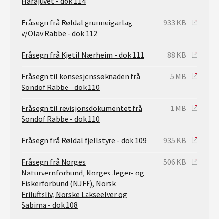
Hårajuvet - dok 114
Fråsegn frå Røldal grunneigarlag
933 KB
v/Olav Rabbe - dok 112
Fråsegn frå Kjetil Nærheim - dok 111
88 KB
Fråsegn til konsesjonssøknaden frå
5 MB
Sondof Rabbe - dok 110
Fråsegn til revisjonsdokumentet frå
1 MB
Sondof Rabbe - dok 110
Fråsegn frå Røldal fjellstyre - dok 109
935 KB
Fråsegn frå Norges
506 KB
Naturvernforbund, Norges Jeger- og
Fiskerforbund (NJFF), Norsk
Friluftsliv, Norske Lakseelver og
Sabima - dok 108