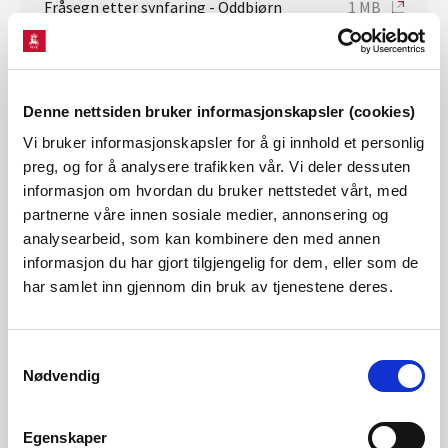
Fråsegn etter synfaring - Oddbjørn
1 MB
Lynghammar - dok 166
Fråsegn etter synfaring - vedlegg -
7 MB
Bjarne Tokheim - dok 165
Denne nettsiden bruker informasjonskapsler (cookies)
Fråsegn etter synfaring - Bjarne
79 KB
Vi bruker informasjonskapsler for å gi innhold et personlig
Tokheim - dok 165
preg, og for å analysere trafikken vår. Vi deler dessuten
informasjon om hvordan du bruker nettstedet vårt, med
Fråsegn etter synfaring - Røldal
259 KB
partnerne våre innen sosiale medier, annonsering og
fjellstyre - dok 164
analysearbeid, som kan kombinere den med annen
informasjon du har gjort tilgjengelig for dem, eller som de
Fråsegn etter synfaring 1 - Olav
106 KB
har samlet inn gjennom din bruk av tjenestene deres.
Rabbe - dok 162
Fråsegn etter synfaring 2 - Olav Rabbe
88 KB
Samtykkevalg
- dok 163
Nødvendig
Fråsegn etter synfaring - Sondof
78 KB
Rabbe (Urban R. Arkitekter) - dok 160
Egenskaper