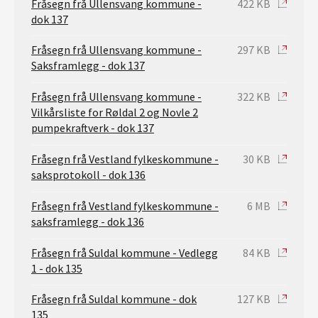
Fråsegn frå Ullensvang kommune -
422 KB
dok 137
Fråsegn frå Ullensvang kommune -
297 KB
Saksframlegg - dok 137
Fråsegn frå Ullensvang kommune -
322 KB
Vilkårsliste for Røldal 2 og Novle 2
pumpekraftverk - dok 137
Fråsegn frå Vestland fylkeskommune -
30 KB
saksprotokoll - dok 136
Fråsegn frå Vestland fylkeskommune -
6 MB
saksframlegg - dok 136
Fråsegn frå Suldal kommune - Vedlegg
84 KB
1 - dok 135
Fråsegn frå Suldal kommune - dok
127 KB
135