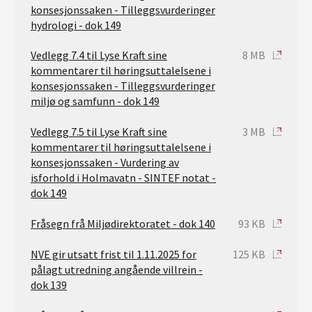
konsesjonssaken - Tilleggsvurderinger
hydrologi - dok 149
Vedlegg 7.4 til Lyse Kraft sine
8 MB
kommentarer til høringsuttalelsene i
konsesjonssaken - Tilleggsvurderinger
miljø og samfunn - dok 149
Vedlegg 7.5 til Lyse Kraft sine
3 MB
kommentarer til høringsuttalelsene i
konsesjonssaken - Vurdering av
isforhold i Holmavatn - SINTEF notat -
dok 149
Fråsegn frå Miljødirektoratet - dok 140
93 KB
NVE gir utsatt frist til 1.11.2025 for
125 KB
pålagt utredning angående villrein -
dok 139