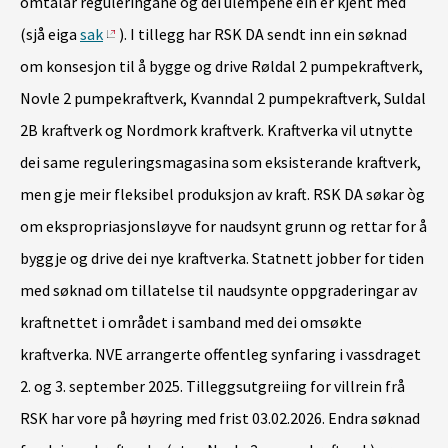
omtalar reguleringane og dei ulempene ein er kjent med
(sjå eiga
sak
). I tillegg har RSK DA sendt inn ein søknad
om konsesjon til å bygge og drive Røldal 2 pumpekraftverk,
Novle 2 pumpekraftverk, Kvanndal 2 pumpekraftverk, Suldal
2B kraftverk og Nordmork kraftverk. Kraftverka vil utnytte
dei same reguleringsmagasina som eksisterande kraftverk,
men gje meir fleksibel produksjon av kraft. RSK DA søkar òg
om ekspropriasjonsløyve for naudsynt grunn og rettar for å
byggje og drive dei nye kraftverka. Statnett jobber for tiden
med søknad om tillatelse til naudsynte oppgraderingar av
kraftnettet i området i samband med dei omsøkte
kraftverka. NVE arrangerte offentleg synfaring i vassdraget
2. og 3. september 2025. Tilleggsutgreiing for villrein frå
RSK har vore på høyring med frist 03.02.2026. Endra søknad