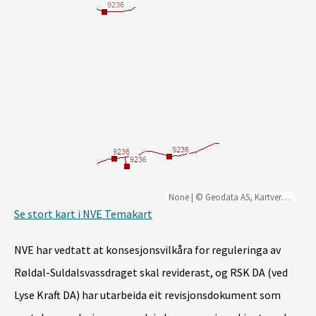
None
|
©️ Geodata AS, Kartverket, Geovekst og kommunene, Norsk Polarinstitutt, Lantmäteriet, Lantmäteriverket/NLS, OpenStreetMap
Se stort kart i NVE Temakart
NVE har vedtatt at konsesjonsvilkåra for reguleringa av
Røldal-Suldalsvassdraget skal reviderast, og RSK DA (ved
Lyse Kraft DA) har utarbeida eit revisjonsdokument som