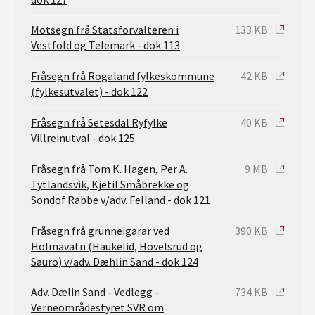
Motsegn frå Statsforvalteren i
133 KB
Vestfold og Telemark - dok 113
Fråsegn frå Rogaland fylkeskommune
42 KB
(fylkesutvalet) - dok 122
Fråsegn frå Setesdal Ryfylke
40 KB
Villreinutval - dok 125
Fråsegn frå Tom K. Hagen, Per A.
9 MB
Tytlandsvik, Kjetil Småbrekke og
Sondof Rabbe v/adv. Felland - dok 121
Fråsegn frå grunneigarar ved
390 KB
Holmavatn (Haukelid, Hovelsrud og
Sauro) v/adv. Dæhlin Sand - dok 124
Adv. Dælin Sand - Vedlegg -
734 KB
Verneområdestyret SVR om