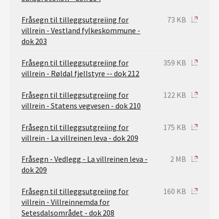
Fråsegn til tilleggsutgreiing for
73 KB
villrein - Vestland fylkeskommune -
dok 203
Fråsegn til tilleggsutgreiing for
359 KB
villrein - Røldal fjellstyre -- dok 212
Fråsegn til tilleggsutgreiing for
122 KB
villrein - Statens vegvesen - dok 210
Fråsegn til tilleggsutgreiing for
175 KB
villrein - La villreinen leva - dok 209
Fråsegn - Vedlegg - La villreinen leva -
2 MB
dok 209
Fråsegn til tilleggsutgreiing for
160 KB
villrein - Villreinnemda for
Setesdalsområdet - dok 208