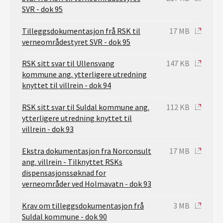
SVR - dok 95
Tilleggsdokumentasjon frå RSK til
17 MB
verneområdestyret SVR - dok 95
RSK sitt svar til Ullensvang
147 KB
kommune ang. ytterligere utredning
knyttet til villrein - dok 94
RSK sitt svar til Suldal kommune ang.
112 KB
ytterligere utredning knyttet til
villrein - dok 93
Ekstra dokumentasjon fra Norconsult
17 MB
ang. villrein - Tilknyttet RSKs
dispensasjonssøknad for
verneområder ved Holmavatn - dok 93
Krav om tilleggsdokumentasjon frå
3 MB
Suldal kommune - dok 90