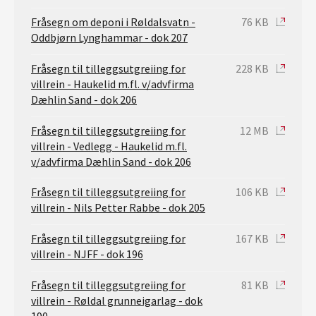
Fråsegn om deponi i Røldalsvatn -
76 KB
Oddbjørn Lynghammar - dok 207
Fråsegn til tilleggsutgreiing for
228 KB
villrein - Haukelid m.fl. v/advfirma
Dæhlin Sand - dok 206
Fråsegn til tilleggsutgreiing for
12 MB
villrein - Vedlegg - Haukelid m.fl.
v/advfirma Dæhlin Sand - dok 206
Fråsegn til tilleggsutgreiing for
106 KB
villrein - Nils Petter Rabbe - dok 205
Fråsegn til tilleggsutgreiing for
167 KB
villrein - NJFF - dok 196
Fråsegn til tilleggsutgreiing for
81 KB
villrein - Røldal grunneigarlag - dok
190