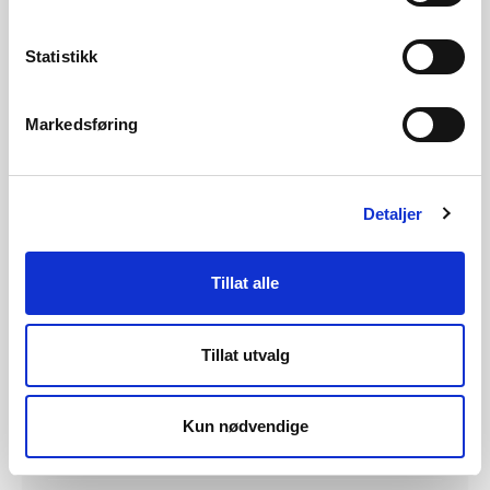
Vedlegg 1 - Sondof Rabbe - dok 160
53 KB
Statistikk
Vedlegg 4 - Sondof Rabbe - dok 160
3 MB
Vedlegg 2 - Sondof Rabbe - dok 160
45 KB
Markedsføring
Fråsegn etter synfaring - Alf Medhus -
64 KB
dok 161
Detaljer
Vedlegg 3 - Sondof Rabbe - dok 160
1 MB
Tillat alle
Fråsegn etter synfaring - Haukelid
236 KB
mfl. - Dæhlin Sand adv.firma - dok 159
Tillat utvalg
Fråsegn etter synfaring - Sylvia
557 KB
Rabbe - dok 158
Kun nødvendige
Fråsegn etter synfaring - Oddbjørn
69 KB
Lynghammar - dok 157