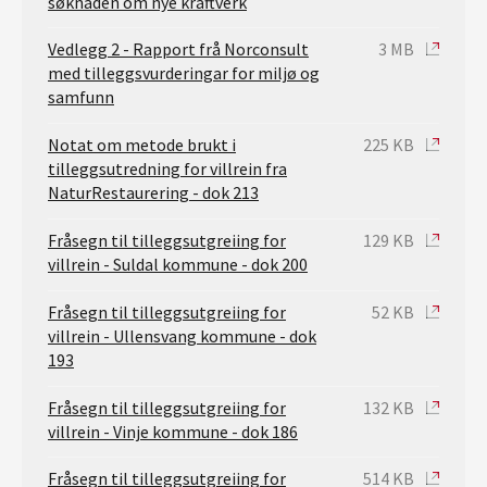
søknaden om nye kraftverk
Vedlegg 2 - Rapport frå Norconsult
3 MB
med tilleggsvurderingar for miljø og
samfunn
Notat om metode brukt i
225 KB
tilleggsutredning for villrein fra
NaturRestaurering - dok 213
Fråsegn til tilleggsutgreiing for
129 KB
villrein - Suldal kommune - dok 200
Fråsegn til tilleggsutgreiing for
52 KB
villrein - Ullensvang kommune - dok
193
Fråsegn til tilleggsutgreiing for
132 KB
villrein - Vinje kommune - dok 186
Fråsegn til tilleggsutgreiing for
514 KB