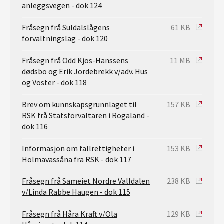
anleggsvegen - dok 124
Fråsegn frå Suldalslågens
61 KB
forvaltningslag - dok 120
Fråsegn frå Odd Kjos-Hanssens
11 MB
dødsbo og Erik Jordebrekk v/adv. Hus
og Voster - dok 118
Brev om kunnskapsgrunnlaget til
157 KB
RSK frå Statsforvaltaren i Rogaland -
dok 116
Informasjon om fallrettigheter i
153 KB
Holmavassåna fra RSK - dok 117
Fråsegn frå Sameiet Nordre Valldalen
238 KB
v/Linda Rabbe Haugen - dok 115
Fråsegn frå Håra Kraft v/Ola
129 KB