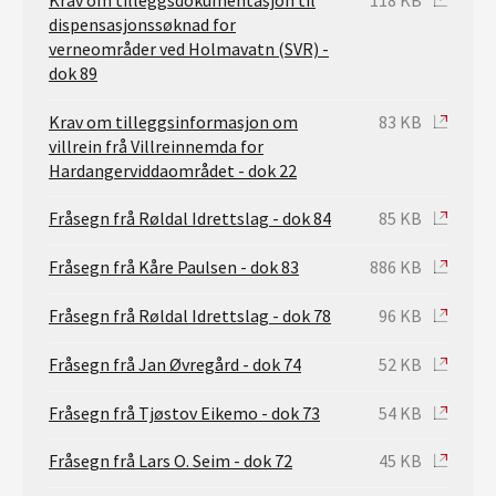
dispensasjonssøknad for
verneområder ved Holmavatn (SVR) -
dok 89
Krav om tilleggsinformasjon om
83 KB
villrein frå Villreinnemda for
Hardangerviddaområdet - dok 22
Fråsegn frå Røldal Idrettslag - dok 84
85 KB
Fråsegn frå Kåre Paulsen - dok 83
886 KB
Fråsegn frå Røldal Idrettslag - dok 78
96 KB
Fråsegn frå Jan Øvregård - dok 74
52 KB
Fråsegn frå Tjøstov Eikemo - dok 73
54 KB
Fråsegn frå Lars O. Seim - dok 72
45 KB