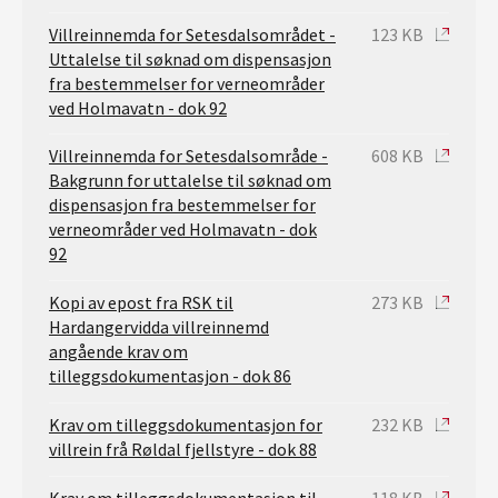
Villreinnemda for Setesdalsområdet -
123 KB
Uttalelse til søknad om dispensasjon
fra bestemmelser for verneområder
ved Holmavatn - dok 92
Villreinnemda for Setesdalsområde -
608 KB
Bakgrunn for uttalelse til søknad om
dispensasjon fra bestemmelser for
verneområder ved Holmavatn - dok
92
Kopi av epost fra RSK til
273 KB
Hardangervidda villreinnemd
angående krav om
tilleggsdokumentasjon - dok 86
Krav om tilleggsdokumentasjon for
232 KB
villrein frå Røldal fjellstyre - dok 88
Krav om tilleggsdokumentasjon til
118 KB