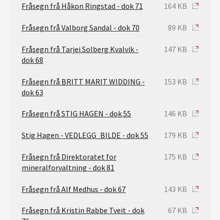
Fråsegn frå Håkon Ringstad - dok 71
164 KB
Fråsegn frå Valborg Sandal - dok 70
89 KB
Fråsegn frå Tarjei Solberg Kvalvik -
147 KB
dok 68
Fråsegn frå BRITT MARIT WIDDING -
153 KB
dok 63
Fråsegn frå STIG HAGEN - dok 55
146 KB
Stig Hagen - VEDLEGG_BILDE - dok 55
179 KB
Fråsegn frå Direktoratet for
175 KB
mineralforvaltning - dok 81
Fråsegn frå Alf Medhus - dok 67
143 KB
Fråsegn frå Kristin Rabbe Tveit - dok
67 KB