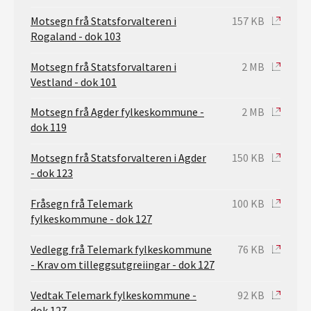
Motsegn frå Statsforvalteren i
157 KB
Rogaland - dok 103
Motsegn frå Statsforvaltaren i
2 MB
Vestland - dok 101
Motsegn frå Agder fylkeskommune -
2 MB
dok 119
Motsegn frå Statsforvalteren i Agder
150 KB
- dok 123
Fråsegn frå Telemark
100 KB
fylkeskommune - dok 127
Vedlegg frå Telemark fylkeskommune
76 KB
- Krav om tilleggsutgreiingar - dok 127
Vedtak Telemark fylkeskommune -
92 KB
dok 127