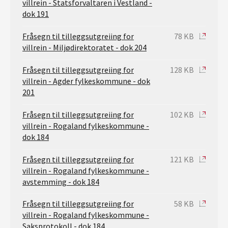
villrein - Statsforvaltaren i Vestland -
dok 191
Fråsegn til tilleggsutgreiing for
78 KB
villrein - Miljødirektoratet - dok 204
Fråsegn til tilleggsutgreiing for
128 KB
villrein - Agder fylkeskommune - dok
201
Fråsegn til tilleggsutgreiing for
102 KB
villrein - Rogaland fylkeskommune -
dok 184
Fråsegn til tilleggsutgreiing for
121 KB
villrein - Rogaland fylkeskommune -
avstemming - dok 184
Fråsegn til tilleggsutgreiing for
58 KB
villrein - Rogaland fylkeskommune -
Saksprotokoll - dok 184