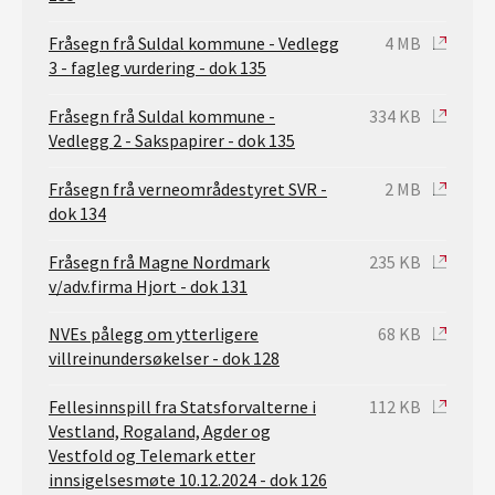
Fråsegn frå Suldal kommune - Vedlegg
4 MB
3 - fagleg vurdering - dok 135
Fråsegn frå Suldal kommune -
334 KB
Vedlegg 2 - Sakspapirer - dok 135
Fråsegn frå verneområdestyret SVR -
2 MB
dok 134
Fråsegn frå Magne Nordmark
235 KB
v/adv.firma Hjort - dok 131
NVEs pålegg om ytterligere
68 KB
villreinundersøkelser - dok 128
Fellesinnspill fra Statsforvalterne i
112 KB
Vestland, Rogaland, Agder og
Vestfold og Telemark etter
innsigelsesmøte 10.12.2024 - dok 126