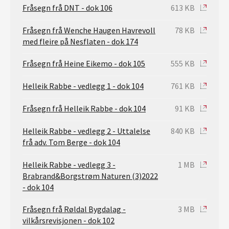
Fråsegn frå DNT - dok 106
613 KB
Fråsegn frå Wenche Haugen Havrevoll
78 KB
med fleire på Nesflaten - dok 174
Fråsegn frå Heine Eikemo - dok 105
555 KB
Helleik Rabbe - vedlegg 1 - dok 104
761 KB
Fråsegn frå Helleik Rabbe - dok 104
91 KB
Helleik Rabbe - vedlegg 2 - Uttalelse
840 KB
frå adv. Tom Berge - dok 104
Helleik Rabbe - vedlegg 3 -
1 MB
Brabrand&Borgstrøm Naturen (3)2022
- dok 104
Fråsegn frå Røldal Bygdalag -
3 MB
vilkårsrevisjonen - dok 102