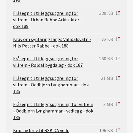
Fråsegn til tilleggsutgreiing for
389 KB
villrein - Urban Rabbe Arkitekter -
dok 189
Krav om synfaring langs Valldalsvatn -
72 KB
Nils Petter Rabbe - dok 188
Fråsegn til tilleggsutgreiing for
260 KB
villrein - Røldal bygdalag - dok 187
Fråsegn til tilleggsutgreiing for
21 MB
villrein - Oddbjørn Lynghammar - dok
185
Fråsegn til tilleggsutgreiing for villrein
3 MB
- Oddbjørn Lynghammar - vedlegg - dok
185
Kopi av brev til RSK DA vedr.
196 KB