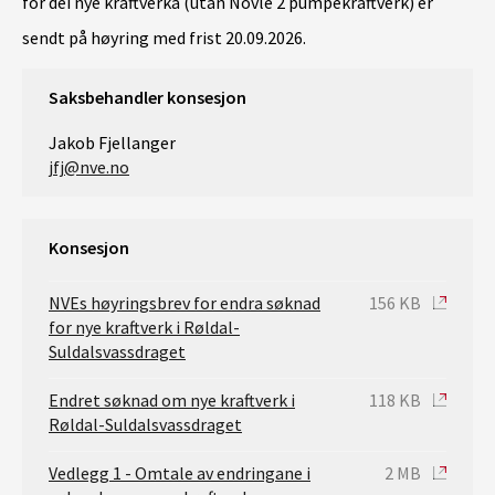
for dei nye kraftverka (utan Novle 2 pumpekraftverk) er
sendt på høyring med frist 20.09.2026.
Saksbehandler konsesjon
Jakob Fjellanger
jfj@nve.no
Konsesjon
NVEs høyringsbrev for endra søknad
156 KB
for nye kraftverk i Røldal-
Suldalsvassdraget
Endret søknad om nye kraftverk i
118 KB
Røldal-Suldalsvassdraget
Vedlegg 1 - Omtale av endringane i
2 MB