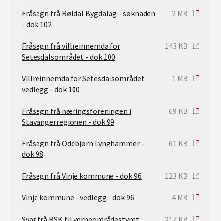
Fråsegn frå Røldal Bygdalag - søknaden
2 MB
- dok 102
Fråsegn frå villreinnemda for
143 KB
Setesdalsområdet - dok 100
Villreinnemda for Setesdalsområdet -
1 MB
vedlegg - dok 100
Fråsegn frå næringsforeningen i
69 KB
Stavangerregionen - dok 99
Fråsegn frå Oddbjørn Lynghammer -
61 KB
dok 98
Fråsegn frå Vinje kommune - dok 96
123 KB
Vinje kommune - vedlegg - dok 96
4 MB
Svar frå RSK til verneområdestyret
217 KB