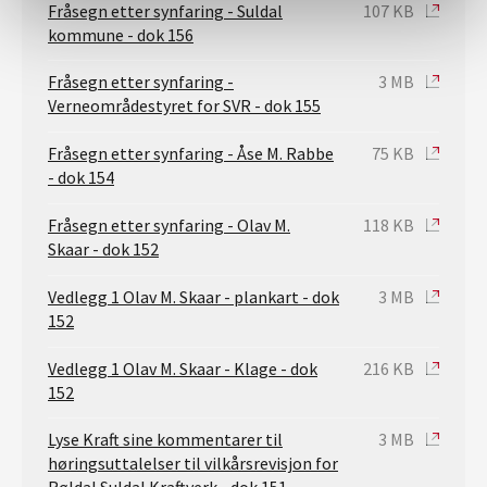
Fråsegn etter synfaring - Suldal
107 KB
kommune - dok 156
Fråsegn etter synfaring -
3 MB
Verneområdestyret for SVR - dok 155
Fråsegn etter synfaring - Åse M. Rabbe
75 KB
- dok 154
Fråsegn etter synfaring - Olav M.
118 KB
Skaar - dok 152
Vedlegg 1 Olav M. Skaar - plankart - dok
3 MB
152
Vedlegg 1 Olav M. Skaar - Klage - dok
216 KB
152
Lyse Kraft sine kommentarer til
3 MB
høringsuttalelser til vilkårsrevisjon for