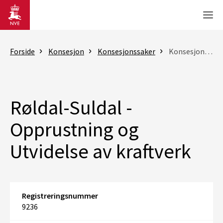
Gå til hovedinnhold
Men
Forside
Konsesjon
Konsesjonssaker
Konsesjonssak
Røldal-Suldal -
Opprustning og
Utvidelse av kraftverk
Registreringsnummer
9236