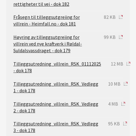
rettigheter til vei - dok 182
Fråsegn til tilleggsutgreiing for
82 KB
villrein - Heimfall.no - dok 181
Høyring av tilleggsutgreiing for
99 KB
villrein ved nye kraftverk i Røldal-
Suldalsvassdraget - dok 179
Tilleggsutredning_villrein_RSK_01112025
12 MB
- dok 178
Tilleggsutredning_villrein_RSK_Vedlegg
10 MB
1 - dok 178
Tilleggsutredning_villrein_RSK_Vedlegg
4 MB
2 - dok 178
Tilleggsutredning_villrein_RSK_Vedlegg
95 KB
3 - dok 178