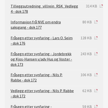
Tilleggsutredning_villrein_RSK_Vedlegg
314 KB
4 - dok 178
Informasjon frå NVE om endra
80 KB
saksgang - dok 177
Fråsegn etter synfaring - Lars O. Seim
128 KB
- dok 176
Fråsegn etter synfaring - Jordebrekk
243 KB
og Kjos-Hansen v/adv Hus og Voster -
dok 173
Fråsegn etter synfaring - Nils P.
106 KB
Rabbe - dok 172
Vedlegg etter synfaring - Nils P. Rabbe
62 KB
- dok 172
Fråsegn etter synfaring -
59 KB