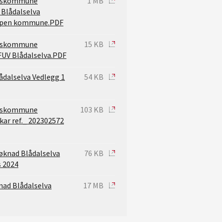
keskommune
1 MB
 Blådalselva
oppen kommune.PDF
keskommune
15 KB
FUV Blådalselva.PDF
ådalselva Vedlegg 1
54 KB
keskommune
103 KB
kar ref._ 202302572
øknad Blådalselva
76 KB
 2024
ad Blådalselva
17 MB