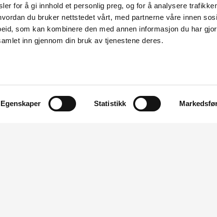
er for å gi innhold et personlig preg, og for å analysere trafikken
vordan du bruker nettstedet vårt, med partnerne våre innen sosi
aturbeitemark og foss-eng. Begge er
eid, som kan kombinere den med annen informasjon du har gjort 
 NVE meiner at inngrepet i naturbeitemarka
samlet inn gjennom din bruk av tjenestene deres.
.
Kandalselva vil òg kunne ringast levevilkåra
alselva er frå før påverka av
Egenskaper
Statistikk
Markedsfø
 i dag med viktig restvassføring.