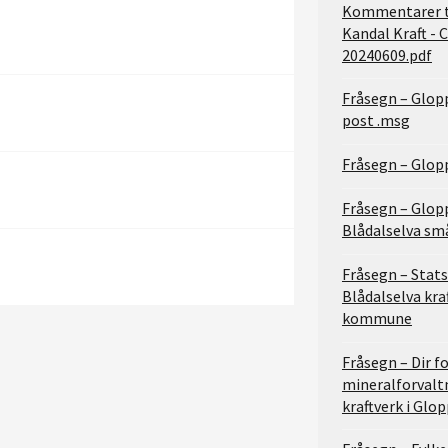
Kommentarer ti
Kandal Kraft -
20240609.pdf
Fråsegn – Glo
post .msg
Fråsegn – Glo
Fråsegn – Glo
Blådalselva sm
Fråsegn – Stats
Blådalselva kra
kommune
Fråsegn – Dir f
mineralforvaltn
kraftverk i Gl