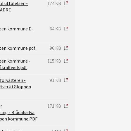
l uttalelser –
174 KB
 CADRE
ppen kommune E-
64 KB
ppen kommune.pdf
96 KB
ppen kommune -
115 KB
åkraftverk.pdf
forvalteren -
91 KB
ftverk i Gloppen
or
171 KB
ing - Blådalselva
oppen kommune.PDF