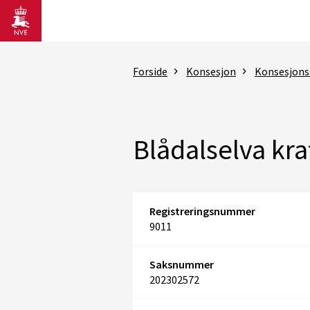
Gå til hovedinnhold
Forside
Konsesjon
Konsesjons
Blådalselva kra
Registreringsnummer
9011
Saksnummer
202302572