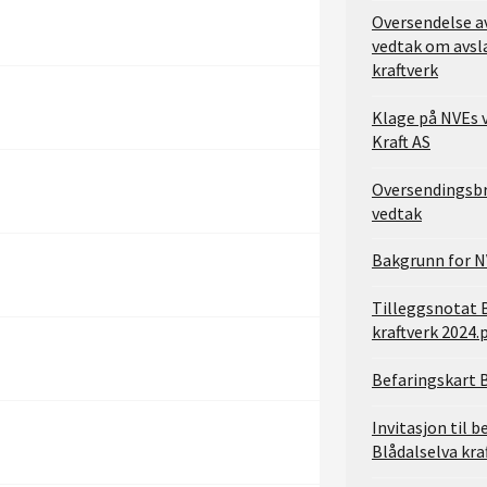
Oversendelse a
vedtak om avsla
kraftverk
Klage på NVEs 
Kraft AS
Oversendingsbr
vedtak
Bakgrunn for N
Tilleggsnotat 
kraftverk 2024.
Befaringskart B
Invitasjon til b
Blådalselva kra