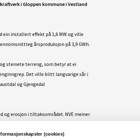
 kraftverk i Gloppen kommune i Vestland
d ein installert effekt på 1,6 MW og
ville
gjennomsnittleg årsproduksjon på 3,9 GWh
.
 og steinete terreng, som betyr at ei
nginngrep. Det ville blitt langvarige sår i
Naustdal og Gjengedal
ed og erosjon i tiltaksområdet. NVE meiner
kan bli påverka av naturfare både i anleggs-
nformasjonskapsler (cookies)