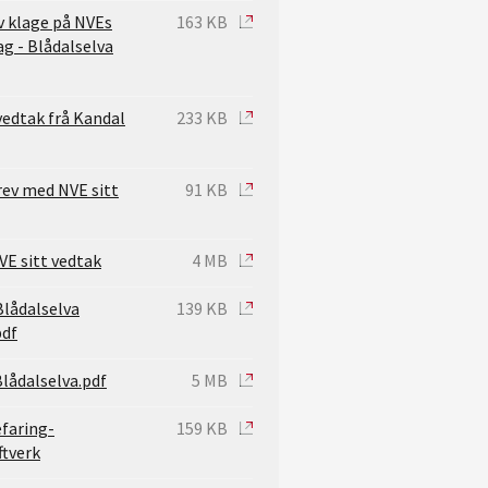
v klage på NVEs
163 KB
g - Blådalselva
vedtak frå Kandal
233 KB
ev med NVE sitt
91 KB
VE sitt vedtak
4 MB
Blådalselva
139 KB
pdf
lådalselva.pdf
5 MB
efaring-
159 KB
ftverk