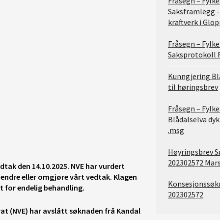
Fråsegn – Fyl
Saksframlegg -
kraftverk i Gl
Fråsegn – Fyl
Saksprotokoll 
Kunngjering Bl
til høringsbrev
Fråsegn – Fyl
Blådalselva dyk
.msg
Høyringsbrev S
202302572 Mars
dtak den 14.10.2025. NVE har vurdert
å endre eller omgjøre vårt vedtak. Klagen
Konsesjonssøkn
t for endelig behandling.
202302572
at (NVE) har avslått søknaden frå Kandal