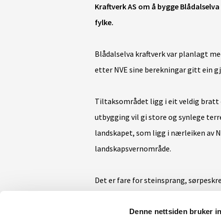
Kraftverk AS om å bygge Blådalselva
fylke.
Blådalselva kraftverk var planlagt me
etter NVE sine berekningar gitt ein 
Tiltaksområdet ligg i eit veldig bratt
utbygging vil gi store og synlege terre
landskapet, som ligg
i nærleiken av 
landskapsvernområde
.
Det er fare for steinsprang, sørpeskr
at det er stor risiko for at anlegget 
og driftsfasen.
Denne nettsiden bruker i