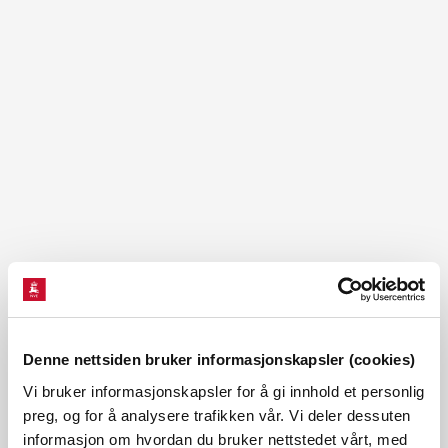
None
|
©️ Geodata AS, Kartverket, Geovekst og kommunene, Norsk Polarinstitutt, Lantmäteriet, Lantmäteriverket/NLS, OpenStreetMap
Se stort kart i NVE Temakart
Luster Småkraft AS har fått løyve til å bygge Døsjagrovi
kraftverk i Luster.
Denne nettsiden bruker informasjonskapsler (cookies)
Vi bruker informasjonskapsler for å gi innhold et personlig
Luster Småkraft AS har fått konsesjon til å bygge
preg, og for å analysere trafikken vår. Vi deler dessuten
Døsjagrovi kraftverk i Luster kommune i Vestland.
informasjon om hvordan du bruker nettstedet vårt, med