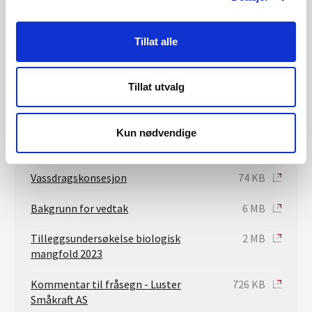
Saksbehandler konsesjon
Tillat alle
Ylva Bencze Rørå
ybro@nve.no
Tillat utvalg
Konsesjon
Kun nødvendige
Oversendelsesbrev
101 KB
Vassdragskonsesjon
74 KB
Bakgrunn for vedtak
6 MB
Tilleggsundersøkelse biologisk
2 MB
mangfold 2023
Kommentar til fråsegn - Luster
726 KB
Småkraft AS