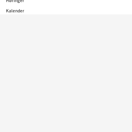
Høringer
Kalender
OM NETTSTEDET
Personvern og cookies
Tilgjengelighetserklæring
RME
Reguleringsmyndigheten