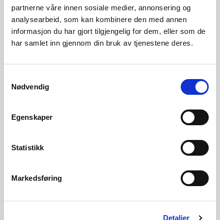
partnerne våre innen sosiale medier, annonsering og
Vasskraftverket vil produsere 16,8 GWh, som svarer til
analysearbeid, som kan kombinere den med annen
straumbruken til om lag 840 husstandar. NVE har stilt krav
informasjon du har gjort tilgjengelig for dem, eller som de
til utbygginga for å redusere dei negative konsekvensane
har samlet inn gjennom din bruk av tjenestene deres.
for landskapsoppleving, kulturminne og naturmangfald,
og for å sikre at kraftverket kan byggast med tilstrekkeleg
Samtykkevalg
Nødvendig
tryggleik mot skred.
Egenskaper
Du kan lese meir om vårt vedtak i "Bakgrunn for vedtak",
som du finn under dokumentar på denne sida.
Statistikk
Fremdrift
Markedsføring
Detaljplan / MTA godkjent
Bygging startet
Detaljer