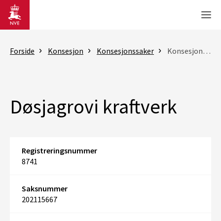
Gå til hovedinnhold
Men
Forside
Konsesjon
Konsesjonssaker
Konsesjonssak
Døsjagrovi kraftverk
Registreringsnummer
8741
Saksnummer
202115667