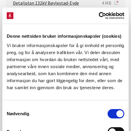
Detaljplan 132kV Bøylestad-Eyde
4 MB
Vedlegg 1 - Arealbrukskart 132kV
14 MB
Bøylestad - Eyde
Detaljplan Bøylestad
4 MB
Denne nettsiden bruker informasjonskapsler (cookies)
koblingsstasjon.pdf
Vi bruker informasjonskapsler for å gi innhold et personlig
preg, og for å analysere trafikken vår. Vi deler dessuten
Vedlegg 1. Arealbrukskart Bøylestad
1 MB
informasjon om hvordan du bruker nettstedet vårt, med
koblingsstasjon.pdf
partnerne våre innen sosiale medier, annonsering og
Vedlegg - Glitre Nett svar til
166 KB
analysearbeid, som kan kombinere den med annen
høringsuttalelsene
informasjon du har gjort tilgjengelig for dem, eller som de
har samlet inn gjennom din bruk av tjenestene deres.
Vedlegg 6. Tiltaksplan - Froland
120 KB
kommune vedtak feb-24.pdf
Samtykkevalg
Vedlegg 6. Tiltaksplan jan-24.pdf
9 MB
Nødvendig