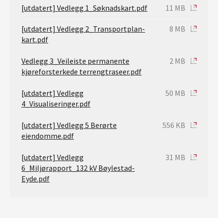
[utdatert] Vedlegg 1_Søknadskart.pdf
11 MB
[utdatert] Vedlegg 2_Transportplan-
8 MB
kart.pdf
Vedlegg 3_Veileiste permanente
2 MB
kjøreforsterkede terrengtraseer.pdf
[utdatert] Vedlegg
50 MB
4_Visualiseringer.pdf
[utdatert] Vedlegg 5 Berørte
556 KB
eiendomme.pdf
[utdatert] Vedlegg
31 MB
6_Miljørapport_132 kV Bøylestad-
Eyde.pdf