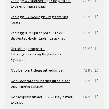
Vedlegg 6 Visualiseringer Bøylestad-
21 MB
Eyde endringssøknad
Vedlegg 7 Arkeologisk registrering
13 MB
fase 2
Vedlegg 8_Miljørapport_132 kV
15 MB
Bøylestad-Eyde_Endringssøknad
Utredningsrapport -
18 MB
Tilleggsutredning Bøylestad -
Eyde.pdf
NVE ber om tilleggsutredninger
72 KB
Kommentarer til høringsuttalelser
1 MB
opprinnelig søknad
Konsesjonssøknad_132 kV Bøylestad-
14 MB
Eyde.pdf