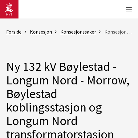
Gå til hovedinnhold
Men
Forside
Konsesjon
Konsesjonssaker
Konsesjonssak
Ny 132 kV Bøylestad -
Longum Nord - Morrow,
Bøylestad
koblingsstasjon og
Longum Nord
transformatorstasjon