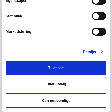
Egenskaper
Saksbehandler konsesjon
Ruben Rygh
Statistikk
rury@nve.no
Markedsføring
Konsesjon
Klageoversendelse til ED
2 MB
Detaljer
Glitre Netts merknader til klager.pdf
753 KB
Tillat alle
Bakgrunn for vedtak - NVEs
12 MB
vurderinger
Tillat utvalg
Anleggskonsesjon Glitre Nett
122 KB
Kun nødvendige
Anleggskonsesjon Morrow
81 KB
Ekspropriasjonstillatelse Glitre Nett
90 KB