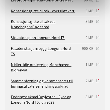
Konsesjonsgitte tiltak - oversiktskart
3 MB
Konsesjonsgitte tiltak ved
3 MB
Monehagen/Bøylestad
Situasjonsplan Longum Nord TS
9 MB
Fasader stasjonsbygg Longum Nord
900 KB
TS
Midlertidig omlegging Monehagen -
1 MB
Bjorendal
Sammenfatning og kommentarer til
2 MB
høringsuttalelser endringssøknad
Endringssøknad Bøylestad - Eyde og
8 MB
Longum Nord TS, juli 2023