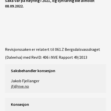
Saka var på høyring i 2021, og synfaring ble avholdt
08.09.2022.
Revisjonssaken er relatert til 061.Z Bergsdalsvassdraget
(Daleelva) med RevID: 406 i NVE Rapport 49/2013
Saksbehandler konsesjon
Jakob Fjellanger
jfj@nve.no
Konsesjon