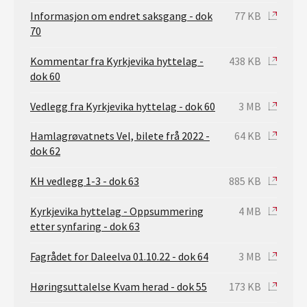
Informasjon om endret saksgang - dok
77 KB
70
Kommentar fra Kyrkjevika hyttelag -
438 KB
dok 60
Vedlegg fra Kyrkjevika hyttelag - dok 60
3 MB
Hamlagrøvatnets Vel, bilete frå 2022 -
64 KB
dok 62
KH vedlegg 1-3 - dok 63
885 KB
Kyrkjevika hyttelag - Oppsummering
4 MB
etter synfaring - dok 63
Fagrådet for Daleelva 01.10.22 - dok 64
3 MB
Høringsuttalelse Kvam herad - dok 55
173 KB