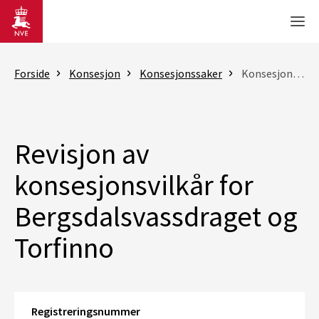
Gå til hovedinnhold
Men
Forside
Konsesjon
Konsesjonssaker
Konsesjonssak
Revisjon av
konsesjonsvilkår for
Bergsdalsvassdraget og
Torfinno
Registreringsnummer