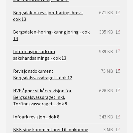
Bergsdalen-revisjon-høringsbrev -
671 KB
dok 13
Bergsdalen-høring-kunngjøring - dok
335 KB
14
Informasjonsark om
989 KB
sakshandsaminga - dok 13
Revisjonsdokument
75 MB
Bergsdalsvassdraget - dok 12
NVE åpner vilkårsrevisjon for
626 KB
Bergsdalsvassdraget inkl.
Torfinnsvassdraget - dok 8
Infoark revisjon - dok 8
343 KB
BKK sine kommentarer til innkomne
3 MB