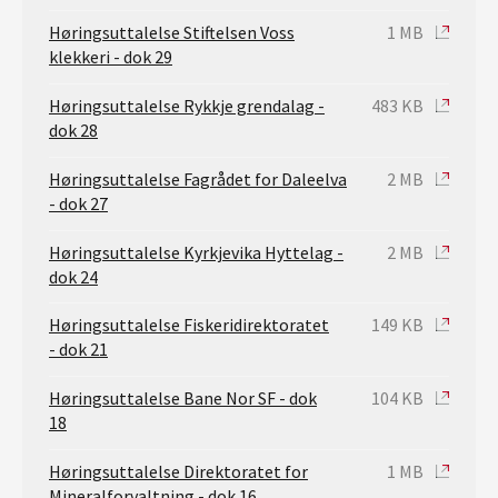
Høringsuttalelse Stiftelsen Voss
1 MB
klekkeri - dok 29
Høringsuttalelse Rykkje grendalag -
483 KB
dok 28
Høringsuttalelse Fagrådet for Daleelva
2 MB
- dok 27
Høringsuttalelse Kyrkjevika Hyttelag -
2 MB
dok 24
Høringsuttalelse Fiskeridirektoratet
149 KB
- dok 21
Høringsuttalelse Bane Nor SF - dok
104 KB
18
Høringsuttalelse Direktoratet for
1 MB
Mineralforvaltning - dok 16