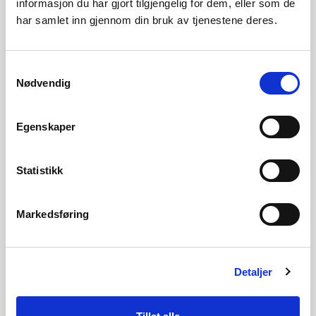
informasjon du har gjort tilgjengelig for dem, eller som de
Høringsuttalelse Bergsdalen
2 MB
har samlet inn gjennom din bruk av tjenestene deres.
Jordbrukslag - dok 51
Høringsuttalelse FNF Hordaland - dok
10 MB
Samtykkevalg
50
Nødvendig
Høringsuttalelse Statsforvaltaren i
282 KB
Vestland - dok 49
Egenskaper
Høringsuttalelse Vaksdal kommune -
1 MB
Statistikk
dok 48
Høringsuttalelse Grunneigarane i
488 KB
Markedsføring
Sveindalen - dok 47
Høringsuttalelse Hamlagrøvatnets Vel
3 MB
- dok 46
Detaljer
Høringsuttalelse Miljødirektoratet -
469 KB
dok 44