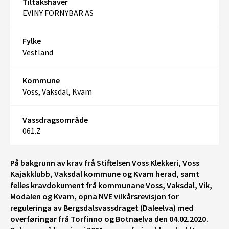
Tiltakshaver
EVINY FORNYBAR AS
Fylke
Vestland
Kommune
Voss, Vaksdal, Kvam
Vassdragsområde
061.Z
På bakgrunn av krav frå Stiftelsen Voss Klekkeri, Voss
Kajakklubb, Vaksdal kommune og Kvam herad, samt
felles kravdokument frå kommunane Voss, Vaksdal, Vik,
Modalen og Kvam, opna NVE vilkårsrevisjon for
reguleringa av Bergsdalsvassdraget (Daleelva) med
overføringar frå Torfinno og Botnaelva den 04.02.2020.