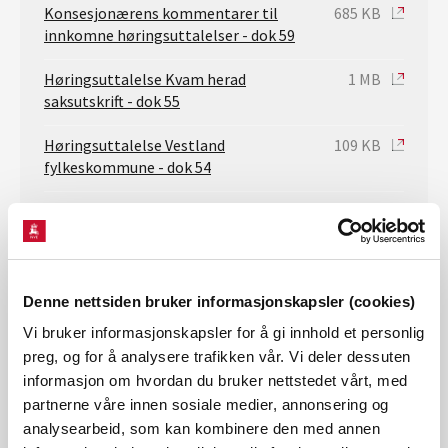
Konsesjonærens kommentarer til
685 KB
innkomne høringsuttalelser - dok 59
Høringsuttalelse Kvam herad
1 MB
saksutskrift - dok 55
Høringsuttalelse Vestland
109 KB
fylkeskommune - dok 54
Høringsuttalelse Vestland
3 MB
fylkeskommune saksutskrift - dok 54
Høringsuttalelse Voss herad - dok 52
246 KB
Denne nettsiden bruker informasjonskapsler (cookies)
Høringsuttalelse Hordaland
868 KB
Vi bruker informasjonskapsler for å gi innhold et personlig
Grunneigar og sjølaksefiskarlag
preg, og for å analysere trafikken vår. Vi deler dessuten
tilleggsuttalelse - dok 53
informasjon om hvordan du bruker nettstedet vårt, med
partnerne våre innen sosiale medier, annonsering og
Høringsuttalelse Voss herad
991 KB
analysearbeid, som kan kombinere den med annen
Saksutskrift - dok 52