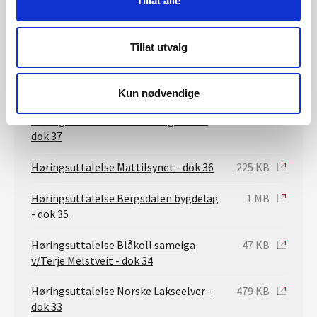
Tillat alle
Høringsuttalelse Geir Helge Johnsen
488 KB
- dok 44
Tillat utvalg
Høringsuttalelse Geir helge Johnsen
441 KB
vedlegg - dok 41
Kun nødvendige
Høringsuttalelse Statens vegvesen -
50 KB
dok 37
Høringsuttalelse Mattilsynet - dok 36
225 KB
Høringsuttalelse Bergsdalen bygdelag
1 MB
- dok 35
Høringsuttalelse Blåkoll sameiga
47 KB
v/Terje Melstveit - dok 34
Høringsuttalelse Norske Lakseelver -
479 KB
dok 33