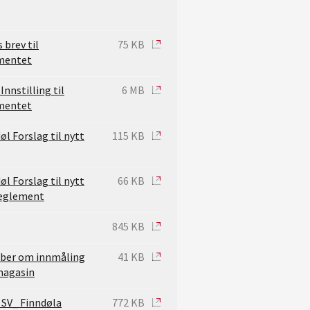
brev til
75 KB
mentet
Innstilling til
6 MB
mentet
øl Forslag til nytt
115 KB
øl Forslag til nytt
66 KB
eglement
845 KB
 ber om innmåling
41 KB
magasin
 SV_ Finndøla
772 KB