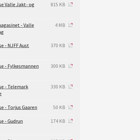
e Valle Jakt- og
815 KB
agasinet - Valle
4 MB
ag
se - NJFF Aust
370 KB
se - Fylkesmannen
300 KB
se - Telemark
330 KB
e
e - Torjus Gaaren
50 KB
se - Gudrun
174 KB