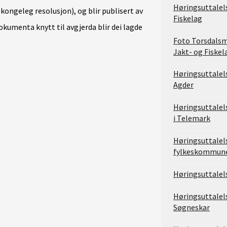
Høringsuttalels
kongeleg resolusjon), og blir publisert av
Fiskelag
kumenta knytt til avgjerda blir dei lagde
Foto Torsdalsm
Jakt- og Fiskel
Høringsuttalel
Agder
Høringsuttalel
i Telemark
Høringsuttalel
fylkeskommun
Høringsuttalels
Høringsuttalel
Søgneskar