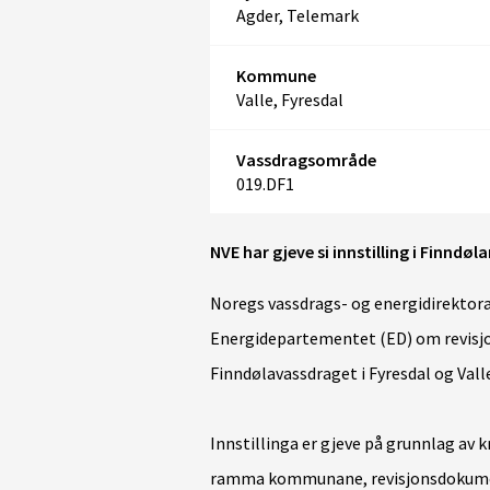
Agder, Telemark
Kommune
Valle, Fyresdal
Vassdragsområde
019.DF1
NVE har gjeve si innstilling i Finndøl
Noregs vassdrags- og energidirektorat 
Energidepartementet (ED) om revisjon
Finndølavassdraget i Fyresdal og Val
Innstillinga er gjeve på grunnlag av k
ramma kommunane, revisjonsdokumen