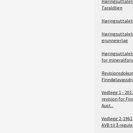
Høringsuttalels
Taraldlien
Høringsuttalels
Høringsuttalels
grunneierlag
Høringsuttalels
for mineralfor
Revisjonsdoku
Finndølavassdr
Vedlegg 1 - 201
revisjon for Fi
Aust...
Vedlegg 2-1961-
AVB til å regule