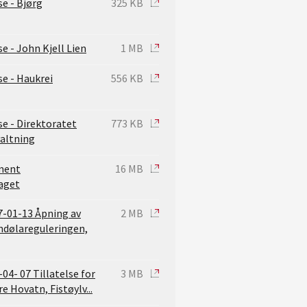
e - Bjørg
325 KB
e - John Kjell Lien
1 MB
e - Haukrei
556 KB
e - Direktoratet
773 KB
valtning
ment
16 MB
aget
7-01-13 Åpning av
2 MB
nndølareguleringen,
04- 07 Tillatelse for
3 MB
re Hovatn, Fistøylv...