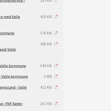
rologiservice -
293 KB
e
te med Valle
410 KB
 kommune
176 KB
186 KB
nd-Valle
- Valle kommune
549 KB
l- Valle kommune
3 MB
nnstand - Valle
412 KB
se- FNF Agder
201 KB