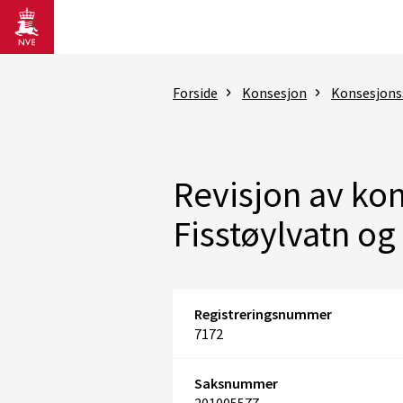
Gå til hovedinnhold
Forside
Konsesjon
Konsesjons
Revisjon av kon
Fisstøylvatn og
Registreringsnummer
7172
Saksnummer