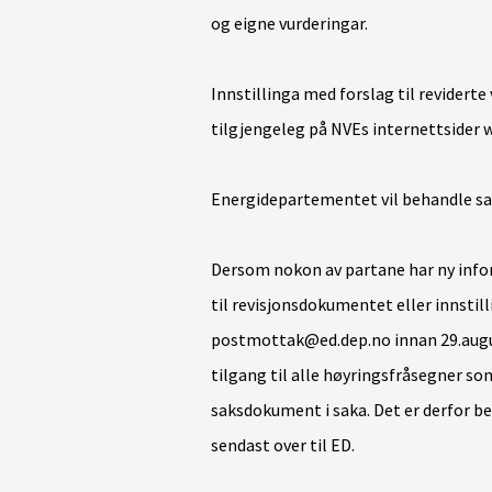
og eigne vurderingar.
Innstillinga med forslag til revidert
tilgjengeleg på NVEs internettsider 
Energidepartementet vil behandle sa
Dersom nokon av partane har ny infor
til revisjonsdokumentet eller innstil
postmottak@ed.dep.no innan 29.augu
tilgang til alle høyringsfråsegner so
saksdokument i saka. Det er derfor be
sendast over til ED.