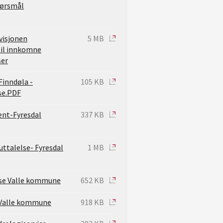
pørsmål
visjonen
5 MB
il innkomne
ser
Finndøla -
105 KB
se.PDF
nt-Fyresdal
337 KB
ttalelse- Fyresdal
1 MB
lse Valle kommune
652 KB
Valle kommune
918 KB