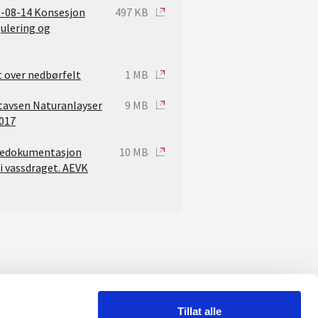
0-08-14 Konsesjon
497 KB
gulering og
t over nedbørfelt
1 MB
stavsen Naturanlayser
9 MB
2017
ldedokumentasjon
10 MB
 i vassdraget. AEVK
Tillat alle