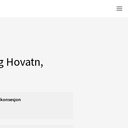
Men
ng Hovatn,
 konsesjon