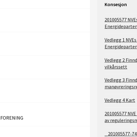
Konsesjon
201005577 NVEs 
Energideparte
Vedlegg 1 NVEs 
Energideparte
Vedlegg 2 Finnd
vilkårssett
Vedlegg 3 Finnd
manøvreringsr
Vedlegg 4 Kart
201005577 NVE
RFORENING
av regulerings
_ 201005577-74