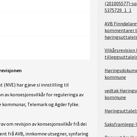
(201005577)-s
5375729_1_1
AVB Finndølare
kommentarer t
høringsuttalel
Vilkårsrevisjon 
tilleggsuttalel
arevisjonen
Høringsdokume
kommune
(NVE) har gjeve si innstilling til
vedtak Høringsu
 av konsesjonsvilkår for reguleringa av
kommune
le kommunar, Telemark og Agder fylke.
Høringsuttale
rav om revisjon av konsesjonsvilkår frå dei
Saksframlegg-
t frå AVB, innkomne utsegner, synfaring