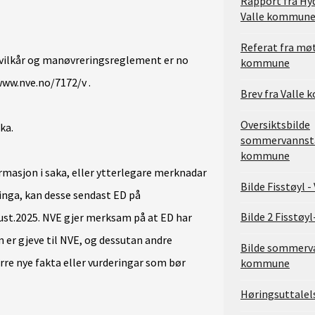
Rapport fra Hyd
Valle kommun
Referat fra mø
e vilkår og manøvreringsreglement er no
kommune
www.nve.no/7172/v .
Brev fra Valle
Oversiktsbilde
ka.
sommervannsta
kommune
masjon i saka, eller ytterlegare merknadar
Bilde Fisstøyl 
linga, kan desse sendast ED på
Bilde 2 Fisstøy
st.2025. NVE gjer merksam på at ED har
m er gjeve til NVE, og dessutan andre
Bilde sommerva
rre nye fakta eller vurderingar som bør
kommune
Høringsuttalel