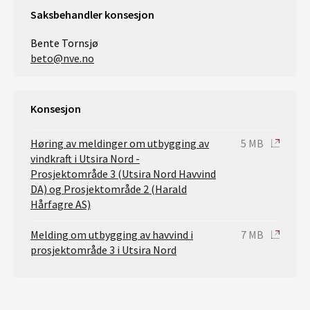
Saksbehandler konsesjon
Bente Tornsjø
beto@nve.no
Konsesjon
Høring av meldinger om utbygging av
5 MB
vindkraft i Utsira Nord -
Prosjektområde 3 (Utsira Nord Havvind
DA) og Prosjektområde 2 (Harald
Hårfagre AS)
Melding om utbygging av havvind i
7 MB
prosjektområde 3 i Utsira Nord