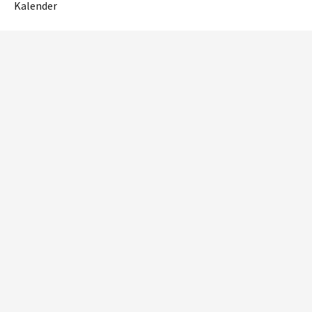
Kalender
OM NETTSTEDET
Personvern og cookies
Tilgjengelighetserklæring
RME
Reguleringsmyndigheten