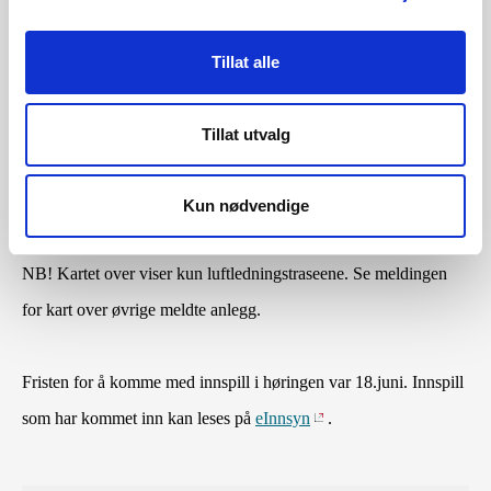
Tiltaket meldes med flere alternativer for nettilknytning. Fra
Tillat alle
kraftverket planlegges sjøkabel enten via en ny
transformatorstasjon på Utsira eller direkte til en ny
Tillat utvalg
transformatorstasjon vest på Karmøy. Fra ilandføringsområdet
vest på Karmøy planlegges luftledning videre til Statnetts
Kun nødvendige
planlagte Karmøy transformatorstasjon på Håvik øst på Karmøy.
NB! Kartet over viser kun luftledningstraseene. Se meldingen
for kart over øvrige meldte anlegg.
Fristen for å komme med innspill i høringen var 18.juni. Innspill
som har kommet inn kan leses på
eInnsyn
.