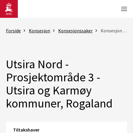
Gå til hovedinnhold
Men
Forside
Konsesjon
Konsesjonssaker
Konsesjonssak
Utsira Nord -
Prosjektområde 3 -
Utsira og Karmøy
kommuner, Rogaland
Tiltakshaver