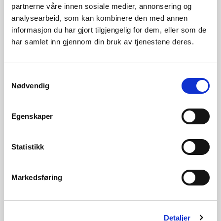
partnerne våre innen sosiale medier, annonsering og
analysearbeid, som kan kombinere den med annen
informasjon du har gjort tilgjengelig for dem, eller som de
har samlet inn gjennom din bruk av tjenestene deres.
Samtykkevalg
Nødvendig
Utsira Nord Havvind DA har sendt melding om å bygge et
Egenskaper
havvindanlegg utenfor Utsira og Karmøy kommuner,
Rogaland. Anlegget meldes med nettilknytning som berører
Utsira og Karmøy kommuner.
Statistikk
Havvindanlegget er planlagt med installert effekt på inntil 500
Markedsføring
MW og en årlig energiproduksjon på om lag 2 TWh. Det er
planlagt oppføring av inntil 35 vindturbiner. Vindkraftverket er
planlagt i prosjektområde 3 i havvindområdet Utsira Nord.
Detaljer