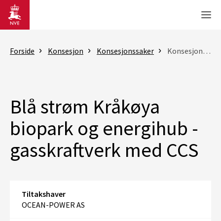
Gå til hovedinnhold
Men
Forside
Konsesjon
Konsesjonssaker
Konsesjonssak
Blå strøm Kråkøya
biopark og energihub -
gasskraftverk med CCS
Tiltakshaver
OCEAN-POWER AS