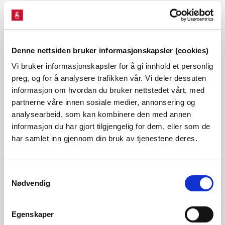
transformatorstasjon.
Kraftverkert er planlagt lokalisert innenfor området som
Denne nettsiden bruker informasjonskapsler (cookies)
er regulert i «Områderegulering Kråkøya-Stakkskardet
Vi bruker informasjonskapsler for å gi innhold et personlig
Havne- og Industriområde». Området avgrenses ifølge
preg, og for å analysere trafikken vår. Vi deler dessuten
meldingen mot sjø/skipslei, steinuttak og ubebygde
informasjon om hvordan du bruker nettstedet vårt, med
partnerne våre innen sosiale medier, annonsering og
naturområder nord for Rørvik i Nærøysund.
analysearbeid, som kan kombinere den med annen
informasjon du har gjort tilgjengelig for dem, eller som de
Den 6. januar 2026 sendte NVE meldingen på høring, med
har samlet inn gjennom din bruk av tjenestene deres.
høringsfrist innen 17. februar. Det kom inn 15
høringsinnspill, som ble oversendt tiltakshaver for
Samtykkevalg
Nødvendig
kommentarer.
Egenskaper
Den 11. juni 2026 fastsatte NVE et utredningsprogram for