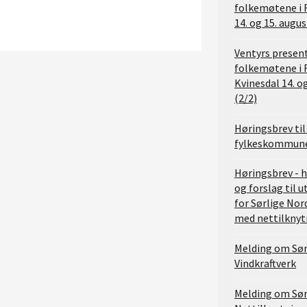
folkemøtene i 
14. og 15. augus
Ventyrs presen
folkemøtene i 
Kvinesdal 14. o
(2/2)
Høringsbrev ti
fylkeskommune 
Høringsbrev - 
og forslag til
for Sørlige Nor
med nettilknyt
Melding om Sørl
Vindkraftverk
Melding om Sørl