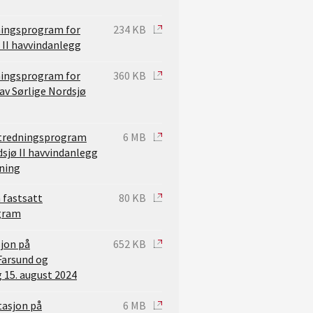
ningsprogram for
234 KB
 II havvindanlegg
ningsprogram for
360 KB
av Sørlige Nordsjø
utredningsprogram
6 MB
dsjø II havvindanlegg
ning
 fastsatt
80 KB
gram
jon på
652 KB
Farsund og
g 15. august 2024
tasjon på
6 MB