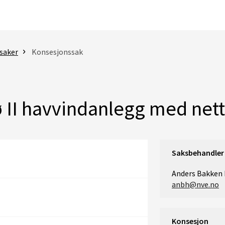
saker
Konsesjonssak
 II havvindanlegg med nett
Saksbehandler
Anders Bakken
anbh@nve.no
Konsesjon