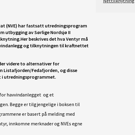
Nettilknytning
None
|
©️ Geodata AS, Kartverket, Geovekst og kommunene, Norsk Polarinstitutt, Lantmäteriet, Lantmäteriverket/NLS, OpenStreetMap
rat (NVE) har fastsatt utredningsprogram
 om utbygging av Sørlige Nordsjø II
knytning.Her beskrives det hva Ventyr må
vindanlegg og tilknytningen til kraftnettet
er videre to alternativer for
nn Listafjorden/Fedafjorden, og disse
ert i utredningsprogrammet.
for havvindanlegget og et
en. Begge er tilgjengelige i boksen til
ogrammene er basert på melding med
entyr, innkomne merknader og NVEs egne