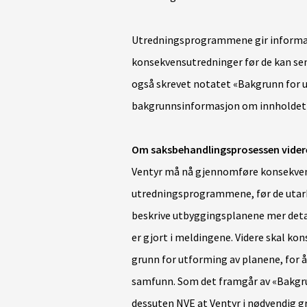
Utredningsprogrammene gir informa
konsekvensutredninger før de kan s
også skrevet notatet «Bakgrunn for
bakgrunnsinformasjon om innholdet
Om saksbehandlingsprosessen vider
Ventyr må nå gjennomføre konsekven
utredningsprogrammene, før de utar
beskrive utbyggingsplanene mer deta
er gjort i meldingene. Videre skal ko
grunn for utforming av planene, for å
samfunn. Som det framgår av «Bakgr
dessuten NVE at Ventyr i nødvendig g