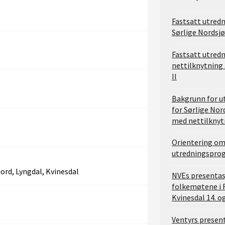
Fastsatt utred
Sørlige Nordsjø
Fastsatt utred
nettilknytning 
II
Bakgrunn for 
for Sørlige Nor
med nettilknyt
Orientering om
utredningspro
jord, Lyngdal, Kvinesdal
NVEs presentas
folkemøtene i 
Kvinesdal 14. o
Ventyrs presen