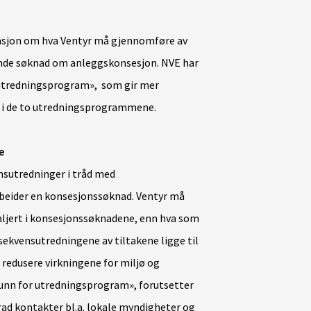
sjon om hva Ventyr må gjennomføre av
ende søknad om anleggskonsesjon. NVE har
 utredningsprogram», som gir mer
 i de to utredningsprogrammene.
e
sutredninger i tråd med
beider en konsesjonssøknad. Ventyr må
ljert i konsesjonssøknadene, enn hva som
nsekvensutredningene av tiltakene ligge til
 redusere virkningene for miljø og
unn for utredningsprogram», forutsetter
rad kontakter bl.a. lokale myndigheter og