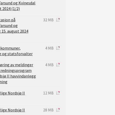
Farsund og Kvinesdal
t 2024 (1/2)
tasjon på
32 MB
Farsund og
g 15. august 2024
l kommuner,
4 MB
og statsforvalter
høring av meldinger
4 MB
 utredningsprogram
dsjø II havvindanlegg
ning
ige Nordsjø II
12 MB
ige Nordsjø II
28 MB