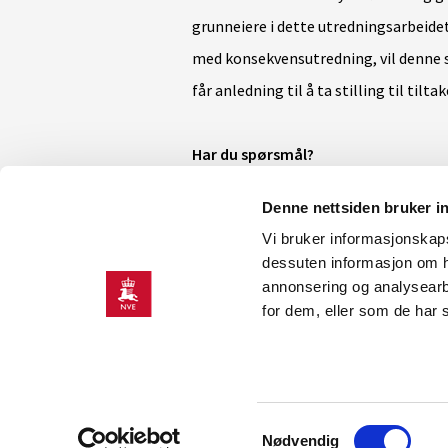
grunneiere i dette utredningsarbeide
med konsekvensutredning, vil denne se
får anledning til å ta stilling til tilta
Har du spørsmål?
Spørsmål om NVEs saksbehandling kan
Denne nettsiden bruker i
Saksbehandler havvindanlegget: 
Vi bruker informasjonskapsl
Saksbehandler nettanlegg/nettil
dessuten informasjon om h
amas@nve.no.
annonsering og analysearb
for dem, eller som de har 
Spørsmål om meldingen og de teknisk
KU.Ventyr@parkwind.eu.
Innsendte høringsuttalelser i forbi
Samtykkevalg
tilgjengelig i eInnsyn
Nødvendig