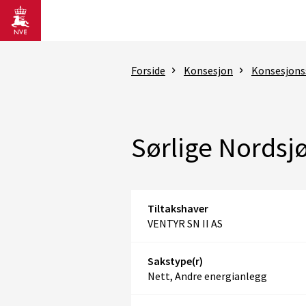
Gå til hovedinnhold
Forside
Konsesjon
Konsesjons
Sørlige Nordsjø
Tiltakshaver
VENTYR SN II AS
Sakstype(r)
Nett, Andre energianlegg