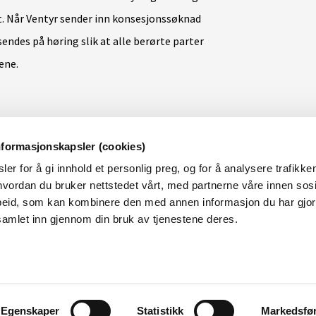
t. Når Ventyr sender inn konsesjonssøknad
ndes på høring slik at alle berørte parter
kene.
 rettes til NVEs saksbehandlere:
nformasjonskapsler (cookies)
Anders Bakken Hekland på anbh@nve.no.
er for å gi innhold et personlig preg, og for å analysere trafikken
knytningen: Anne Marte Schei på
vordan du bruker nettstedet vårt, med partnerne våre innen sosi
eid, som kan kombinere den med annen informasjon du har gjort 
samlet inn gjennom din bruk av tjenestene deres.
e planene kan rettes til Ventyr på
ndelse med høringen av meldingene er
Egenskaper
Statistikk
Markedsfø