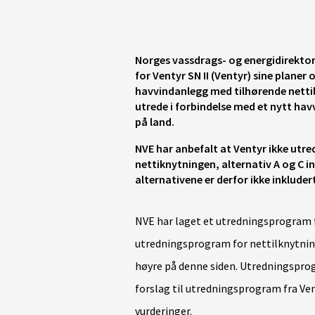
Norges vassdrags- og energidirekto
for Ventyr SN II (Ventyr) sine planer
havvindanlegg med tilhørende nettil
utrede i forbindelse med et nytt hav
på land.
NVE har anbefalt at Ventyr ikke utred
nettiknytningen, alternativ A og C i
alternativene er derfor ikke inklud
NVE har laget et utredningsprogram 
utredningsprogram for nettilknytning
høyre på denne siden. Utredningspr
forslag til utredningsprogram fra V
vurderinger.