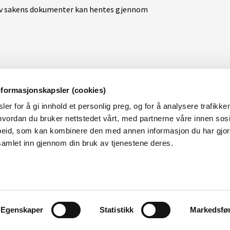
 av sakens dokumenter kan hentes gjennom
nformasjonskapsler (cookies)
er for å gi innhold et personlig preg, og for å analysere trafikken
OM NVE
OM NETTSTEDET
vordan du bruker nettstedet vårt, med partnerne våre innen sosi
eid, som kan kombinere den med annen informasjon du har gjort 
m NVE
Personvern og cookies
samlet inn gjennom din bruk av tjenestene deres.
obb i NVE
Tilgjengelighetserklæring
øringer
alender
Egenskaper
Statistikk
Markedsfø