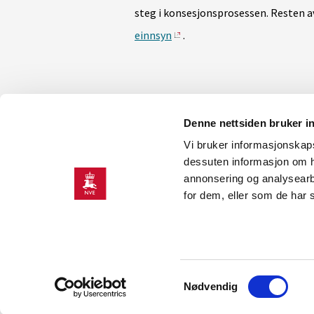
steg i konsesjonsprosessen. Resten
einnsyn
.
Denne nettsiden bruker i
Vi bruker informasjonskapsl
KONTAKT OSS
dessuten informasjon om h
annonsering og analysearb
Kontakt
O
for dem, eller som de har 
NVEs beredskapsrolle
J
Presserom
H
K
Samtykkevalg
Nødvendig