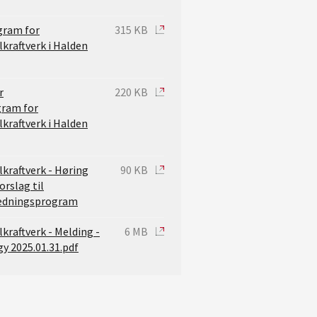
gram for
315 KB
raftverk i Halden
r
220 KB
gram for
raftverk i Halden
raftverk - Høring
90 KB
orslag til
edningsprogram
raftverk - Melding -
6 MB
y 2025.01.31.pdf