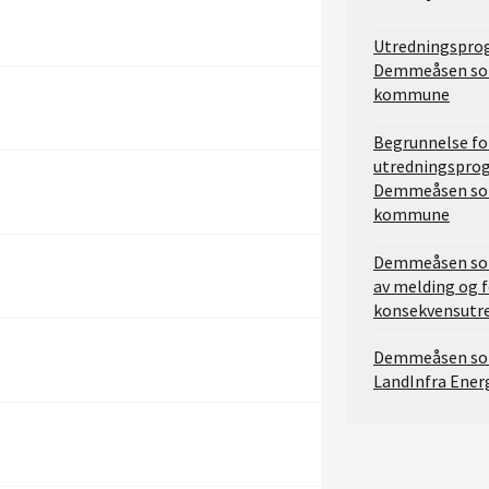
Utredningspro
Demmeåsen solk
kommune
Begrunnelse fo
utredningspro
Demmeåsen solk
kommune
Demmeåsen solk
av melding og f
konsekvensutr
Demmeåsen solk
LandInfra Energ